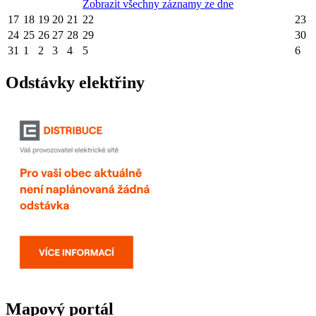
Zobrazit všechny záznamy ze dne
17
18
19
20
21
22
23
24
25
26
27
28
29
30
31
1
2
3
4
5
6
Odstávky elektřiny
Mapový portál