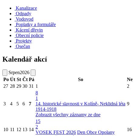
Kanalizace
Odpady
Vodovod
Poplatky a formuláře
Kácení dřevin
Obecní policie
Projekty
Osečan
Kalendář akcí
Srpen
2026
Po
Út
St
Čt
Pá
So
Ne
27
28
29
30
31
1
2
8
1
3
4
5
6
7
14. historické slavnosti v Kolíně- Neklidná léta
9
1914-1918
Zobrazit všechny záznamy ze dne
15
2
10
11
12
13
14
16
VOSEK FEST 2026
Den Obce Opolany