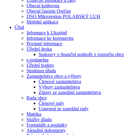
Užitečné publikace a rady
Obecní knihovna
Obecní časopis Osečan
DSO Mikroregion POLABSKÝ LUH
Mobilní aplikace
Úřad
Informace k Ukrajině
Informace ke koronaviru
Povinné informace
Úřední deska
Smlouvy o finanční podpoře z rozpočtu obce
e-podatelna
Úřední hodiny
Struktura úřadu
Zastupitelstvo obce a výbory
Členové zastupitelstva
Výbory zastupitelstva
Zápisy ze zasedání zastupitelstva
Rada obce
Členové rady
Usnesení ze zasedání rady
Matrika
Služby úřadu
Formuláře a poplatky
Aktuální dokumenty