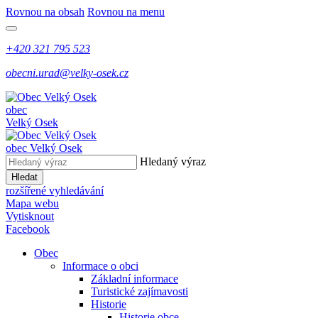
Rovnou na obsah
Rovnou na menu
+420 321 795 523
obecni.urad@velky-osek.cz
obec
Velký Osek
obec
Velký Osek
Hledaný výraz
Hledat
rozšířené vyhledávání
Mapa webu
Vytisknout
Facebook
Obec
Informace o obci
Základní informace
Turistické zajímavosti
Historie
Historie obce