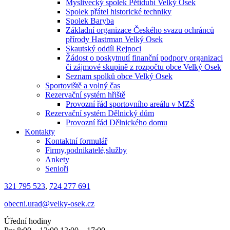
Myslivecký spolek Pětidubí Velký Osek
Spolek přátel historické techniky
Spolek Baryba
Základní organizace Českého svazu ochránců
přírody Hastrman Velký Osek
Skautský oddíl Rejnoci
Žádost o poskytnutí finanční podpory organizaci
či zájmové skupině z rozpočtu obce Velký Osek
Seznam spolků obce Velký Osek
Sportoviště a volný čas
Rezervační systém hřiště
Provozní řád sportovního areálu v MZŠ
Rezervační systém Dělnický dům
Provozní řád Dělnického domu
Kontakty
Kontaktní formulář
Firmy,podnikatelé,služby
Ankety
Senioři
321 795 523
,
724 277 691
obecni.urad@velky-osek.cz
Úřední hodiny