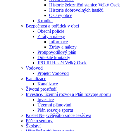
Historie železniční stanice Velký Osek
Historie dobrovolných hasičů
Oslavy obce
Kronika
Bezpečnost a pořádek v obci
Obecní policie
Ztráty a nálezy
Informace
Ztráty a nálezy
Protipovodňový plán
Důležité kontakty
JPO III Hasiči Velký Osek
Vodovod
Projekt Vodovod
Kanalizace
Kanalizace
Životní prostředí
Investice, územní rozvoj a Plán rozvoje sportu
Investice
Územní plánování
Plán rozvoje sportu
Kostel Nejsvětějšího srdce Ježíšova
Péče o seniory
Školství