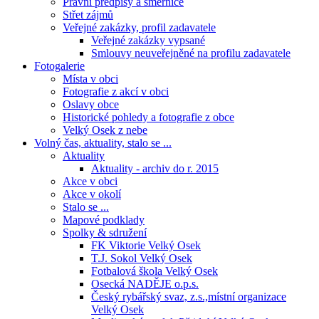
Právní předpisy a směrnice
Střet zájmů
Veřejné zakázky, profil zadavatele
Veřejné zakázky vypsané
Smlouvy neuveřejněné na profilu zadavatele
Fotogalerie
Místa v obci
Fotografie z akcí v obci
Oslavy obce
Historické pohledy a fotografie z obce
Velký Osek z nebe
Volný čas, aktuality, stalo se ...
Aktuality
Aktuality - archiv do r. 2015
Akce v obci
Akce v okolí
Stalo se ...
Mapové podklady
Spolky & sdružení
FK Viktorie Velký Osek
T.J. Sokol Velký Osek
Fotbalová škola Velký Osek
Osecká NADĚJE o.p.s.
Český rybářský svaz, z.s.,místní organizace
Velký Osek