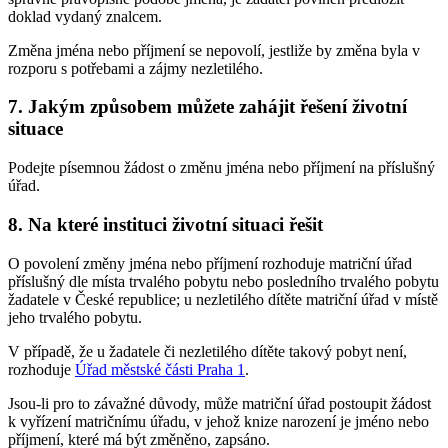
doklad vydaný znalcem.
Změna jména nebo příjmení se nepovolí, jestliže by změna byla v
rozporu s potřebami a zájmy nezletilého.
7. Jakým způsobem můžete zahájit řešení životní
situace
Podejte písemnou žádost o změnu jména nebo příjmení na příslušný
úřad.
8. Na které instituci životní situaci řešit
O povolení změny jména nebo příjmení rozhoduje matriční úřad
příslušný dle místa trvalého pobytu nebo posledního trvalého pobytu
žadatele v České republice; u nezletilého dítěte matriční úřad v místě
jeho trvalého pobytu.
V případě, že u žadatele či nezletilého dítěte takový pobyt není,
rozhoduje
Úřad městské části Praha 1
.
Jsou-li pro to závažné důvody, může matriční úřad postoupit žádost
k vyřízení matričnímu úřadu, v jehož knize narození je jméno nebo
příjmení, které má být změněno, zapsáno.