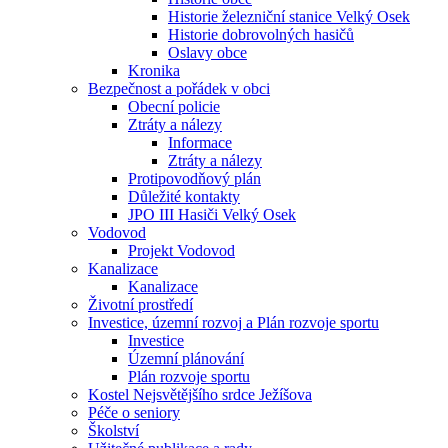
Historie železniční stanice Velký Osek
Historie dobrovolných hasičů
Oslavy obce
Kronika
Bezpečnost a pořádek v obci
Obecní policie
Ztráty a nálezy
Informace
Ztráty a nálezy
Protipovodňový plán
Důležité kontakty
JPO III Hasiči Velký Osek
Vodovod
Projekt Vodovod
Kanalizace
Kanalizace
Životní prostředí
Investice, územní rozvoj a Plán rozvoje sportu
Investice
Územní plánování
Plán rozvoje sportu
Kostel Nejsvětějšího srdce Ježíšova
Péče o seniory
Školství