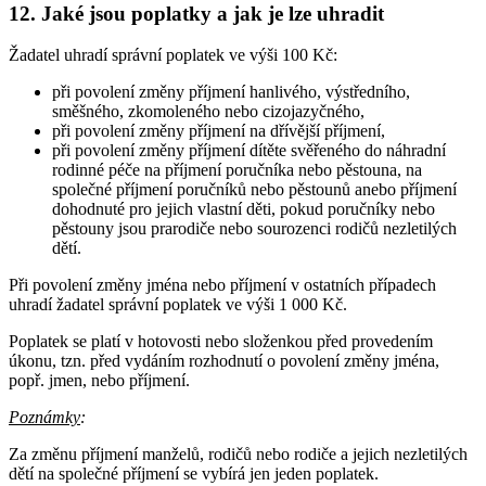
12. Jaké jsou poplatky a jak je lze uhradit
Žadatel uhradí správní poplatek ve výši 100 Kč:
při povolení změny příjmení hanlivého, výstředního,
směšného, zkomoleného nebo cizojazyčného,
při povolení změny příjmení na dřívější příjmení,
při povolení změny příjmení dítěte svěřeného do náhradní
rodinné péče na příjmení poručníka nebo pěstouna, na
společné příjmení poručníků nebo pěstounů anebo příjmení
dohodnuté pro jejich vlastní děti, pokud poručníky nebo
pěstouny jsou prarodiče nebo sourozenci rodičů nezletilých
dětí.
Při povolení změny jména nebo příjmení v ostatních případech
uhradí žadatel správní poplatek ve výši 1 000 Kč.
Poplatek se platí v hotovosti nebo složenkou před provedením
úkonu, tzn. před vydáním rozhodnutí o povolení změny jména,
popř. jmen, nebo příjmení.
Poznámky
:
Za změnu příjmení manželů, rodičů nebo rodiče a jejich nezletilých
dětí na společné příjmení se vybírá jen jeden poplatek.