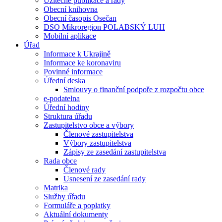
Užitečné publikace a rady
Obecní knihovna
Obecní časopis Osečan
DSO Mikroregion POLABSKÝ LUH
Mobilní aplikace
Úřad
Informace k Ukrajině
Informace ke koronaviru
Povinné informace
Úřední deska
Smlouvy o finanční podpoře z rozpočtu obce
e-podatelna
Úřední hodiny
Struktura úřadu
Zastupitelstvo obce a výbory
Členové zastupitelstva
Výbory zastupitelstva
Zápisy ze zasedání zastupitelstva
Rada obce
Členové rady
Usnesení ze zasedání rady
Matrika
Služby úřadu
Formuláře a poplatky
Aktuální dokumenty