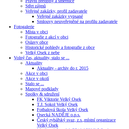
Právní předpisy a směrnice
Střet zájmů
Veřejné zakázky, profil zadavatele
Veřejné zakázky vypsané
Smlouvy neuveřejněné na profilu zadavatele
Fotogalerie
Místa v obci
Fotografie z akcí v obci
Oslavy obce
Historické pohledy a fotografie z obce
Velký Osek z nebe
Volný čas, aktuality, stalo se ...
Aktuality
Aktuality - archiv do r. 2015
Akce v obci
Akce v okolí
Stalo se ...
Mapové podklady
Spolky & sdružení
FK Viktorie Velký Osek
T.J. Sokol Velký Osek
Fotbalová škola Velký Osek
Osecká NADĚJE o.p.s.
Český rybářský svaz, z.s.,místní organizace
Velký Osek