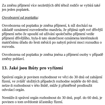
Za změnu příjmení více nezletilých dětí téhož rodiče se vybírá také
jen jeden poplatek.
Osvobození od poplatku
:
Osvobozena od poplatku je změna příjmení, k níž dochází na
základě oznámení rozvedeného manžela, že přijímá opět své dřívější
příjmení nebo že upouští od užívání společného příjmení vedle
příjmení dřívějšího, byla-li tato skutečnost oznámena kterémukoli
matričnímu úřadu do šesti měsíců po nabytí právní moci rozsudku o
rozvodu.
Osvobozena od poplatku je změna jména a příjmení osoby v případě
změny pohlaví.
13. Jaké jsou lhůty pro vyřízení
Správní orgán je povinen rozhodnout ve věci do 30 dnů od zahájení
řízení, ve zvlášť složitých případech rozhodne nejdéle do 60 dnů;
nelze-li rozhodnout v této lhůtě, může ji přiměřeně prodloužit
odvolací orgán.
Nemůže-li správní orgán rozhodnout do 30 dnů, popř. do 60 dnů, je
povinen o tom uvědomit účastníky řízení.