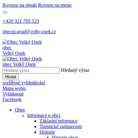
Rovnou na obsah
Rovnou na menu
+420 321 795 523
obecni.urad@velky-osek.cz
obec
Velký Osek
obec
Velký Osek
Hledaný výraz
Hledat
rozšířené vyhledávání
Mapa webu
Vytisknout
Facebook
Obec
Informace o obci
Základní informace
Turistické zajímavosti
Historie
Historie obce