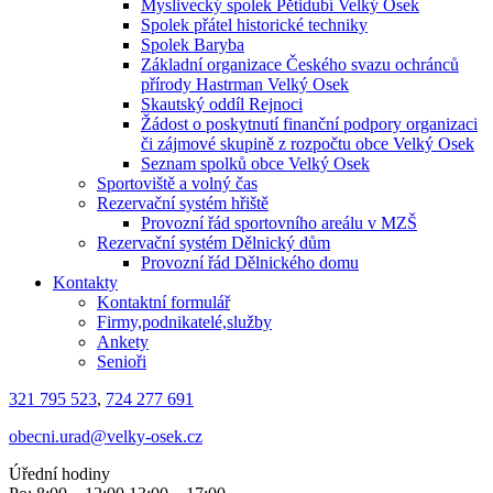
Myslivecký spolek Pětidubí Velký Osek
Spolek přátel historické techniky
Spolek Baryba
Základní organizace Českého svazu ochránců
přírody Hastrman Velký Osek
Skautský oddíl Rejnoci
Žádost o poskytnutí finanční podpory organizaci
či zájmové skupině z rozpočtu obce Velký Osek
Seznam spolků obce Velký Osek
Sportoviště a volný čas
Rezervační systém hřiště
Provozní řád sportovního areálu v MZŠ
Rezervační systém Dělnický dům
Provozní řád Dělnického domu
Kontakty
Kontaktní formulář
Firmy,podnikatelé,služby
Ankety
Senioři
321 795 523
,
724 277 691
obecni.urad@velky-osek.cz
Úřední hodiny