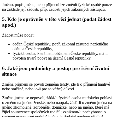
Jméno, popř. jména, nebo příjmení lze změnit fyzické osobě pouze
na základě její žádosti, příp. žádosti jejích zákonných zástupců.
5. Kdo je oprávněn v této věci jednat (podat žádost
apod.)
Žádost může podat:
občan České republiky, popř. zákonní zástupci nezletilého
občana České republiky,
fyzická osoba, která není občanem České republiky, má-li
povolen trvalý pobyt na území České republiky.
6. Jaké jsou podmínky a postup pro řešení životní
situace
Změna příjmení se povolí zejména tehdy, jde-li o příjmení hanlivé
nebo směšné, nebo je-li pro to vážný důvod.
Změna jména se nepovolí, žádá-li fyzická osoba mužského pohlaví
o změnu na jméno ženské, nebo naopak, žádá-li o změnu jména na
jméno zkomolené, zdrobnělé, domácké, nebo na jméno, které má
žijící sourozenec společných rodičů; vzniknou-li pochybnosti o
správné pravopisné podobě jména, je žadatel povinen předložit