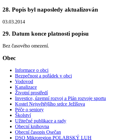
28. Popis byl naposledy aktualizován
03.03.2014
29. Datum konce platnosti popisu
Bez časového omezení.
Obec
Informace o obci
Bezpečnost a pořádek v obci
Vodovod
Kanalizace
Životní prostředí
Investice, územní rozvoj a Plán rozvoje sportu
Kostel Nejsvětějšího srdce Ježíšova
Péče o seniory
Školství
Užitečné publikace a rady
Obecní knihovna
Obecní časopis Osečan
DSO Mikroregion POLABSKÝ LUH