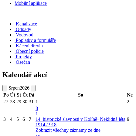
Mobilní aplikace
Kanalizace
Odpady
Vodovod
Poplatky a formuláře
Kácení dřevin
Obecní policie
Projekty
Osečan
Kalendář akcí
Srpen
2026
Po
Út
St
Čt
Pá
So
Ne
27
28
29
30
31
1
2
8
1
3
4
5
6
7
14. historické slavnosti v Kolíně- Neklidná léta
9
1914-1918
Zobrazit všechny záznamy ze dne