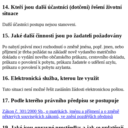
14. Kteří jsou další účastníci (dotčení) řešení životní
situace
Další účastníci postupu nejsou stanoveni.
15. Jaké další činnosti jsou po žadateli požadovány
Po nabytí právní moci rozhodnutí o změně jména, popř. jmen, nebo
příjmení je třeba požádat na základě nově vydaného matričního
dokladu o vydání nového občanského průkazu, cestovního dokladu,
průkazu o povolení k pobytu, průkazu žadatele o udělení azylu,
průkazu o povolení k pobytu azylanta.
16. Elektronická služba, kterou lze využít
Tuto situaci není možné řešit zasláním žádosti elektronickou poštou.
17. Podle kterého právního předpisu se postupuje
Zákon č. 301/2000 Sb., o matrikách, jménu a příjmení a o změně
některých souvisejících zákonů, ve znění pozdějších předpisů
19. Jaké jsou opravné prostředky a jak se uplatňují