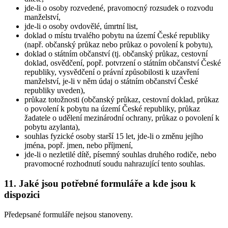
jde-li o osoby rozvedené, pravomocný rozsudek o rozvodu
manželství,
jde-li o osoby ovdovělé, úmrtní list,
doklad o místu trvalého pobytu na území České republiky
(např. občanský průkaz nebo průkaz o povolení k pobytu),
doklad o státním občanství (tj. občanský průkaz, cestovní
doklad, osvědčení, popř. potvrzení o státním občanství České
republiky, vysvědčení o právní způsobilosti k uzavření
manželství, je-li v něm údaj o státním občanství České
republiky uveden),
průkaz totožnosti (občanský průkaz, cestovní doklad, průkaz
o povolení k pobytu na území České republiky, průkaz
žadatele o udělení mezinárodní ochrany, průkaz o povolení k
pobytu azylanta),
souhlas fyzické osoby starší 15 let, jde-li o změnu jejího
jména, popř. jmen, nebo příjmení,
jde-li o nezletilé dítě, písemný souhlas druhého rodiče, nebo
pravomocné rozhodnutí soudu nahrazující tento souhlas.
11. Jaké jsou potřebné formuláře a kde jsou k
dispozici
Předepsané formuláře nejsou stanoveny.