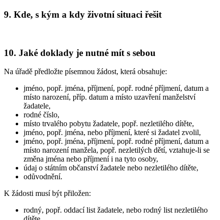
9. Kde, s kým a kdy životní situaci řešit
10. Jaké doklady je nutné mít s sebou
Na úřadě předložte písemnou žádost, která obsahuje:
jméno, popř. jména, příjmení, popř. rodné příjmení, datum a
místo narození, příp. datum a místo uzavření manželství
žadatele,
rodné číslo,
místo trvalého pobytu žadatele, popř. nezletilého dítěte,
jméno, popř. jména, nebo příjmení, které si žadatel zvolil,
jméno, popř. jména, příjmení, popř. rodné příjmení, datum a
místo narození manžela, popř. nezletilých dětí, vztahuje-li se
změna jména nebo příjmení i na tyto osoby,
údaj o státním občanství žadatele nebo nezletilého dítěte,
odůvodnění.
K žádosti musí být přiložen:
rodný, popř. oddací list žadatele, nebo rodný list nezletilého
dítěte,