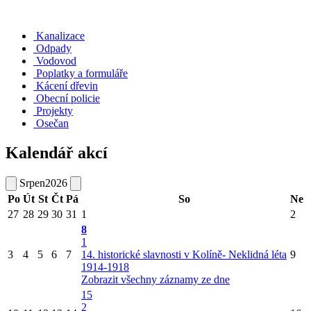
Kanalizace
Odpady
Vodovod
Poplatky a formuláře
Kácení dřevin
Obecní policie
Projekty
Osečan
Kalendář akcí
Srpen
2026
Po
Út
St
Čt
Pá
So
Ne
27
28
29
30
31
1
2
8
1
3
4
5
6
7
14. historické slavnosti v Kolíně- Neklidná léta
9
1914-1918
Zobrazit všechny záznamy ze dne
15
2