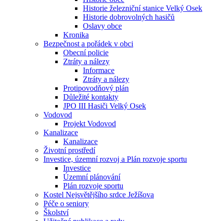
Historie železniční stanice Velký Osek
Historie dobrovolných hasičů
Oslavy obce
Kronika
Bezpečnost a pořádek v obci
Obecní policie
Ztráty a nálezy
Informace
Ztráty a nálezy
Protipovodňový plán
Důležité kontakty
JPO III Hasiči Velký Osek
Vodovod
Projekt Vodovod
Kanalizace
Kanalizace
Životní prostředí
Investice, územní rozvoj a Plán rozvoje sportu
Investice
Územní plánování
Plán rozvoje sportu
Kostel Nejsvětějšího srdce Ježíšova
Péče o seniory
Školství