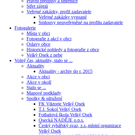
Právní předpisy a směrnice
Střet zájmů
Veřejné zakázky, profil zadavatele
Veřejné zakázky vypsané
Smlouvy neuveřejněné na profilu zadavatele
Fotogalerie
Místa v obci
Fotografie z akcí v obci
Oslavy obce
Historické pohledy a fotografie z obce
Velký Osek z nebe
Volný čas, aktuality, stalo se ...
Aktuality
Aktuality - archiv do r. 2015
Akce v obci
Akce v okolí
Stalo se ...
Mapové podklady
Spolky & sdružení
FK Viktorie Velký Osek
T.J. Sokol Velký Osek
Fotbalová škola Velký Osek
Osecká NADĚJE o.p.s.
Český rybářský svaz, z.s.,místní organizace
Velký Osek