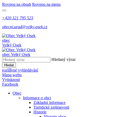
Rovnou na obsah
Rovnou na menu
+420 321 795 523
obecni.urad@velky-osek.cz
obec
Velký Osek
obec
Velký Osek
Hledaný výraz
Hledat
rozšířené vyhledávání
Mapa webu
Vytisknout
Facebook
Obec
Informace o obci
Základní informace
Turistické zajímavosti
Historie
Historie obce