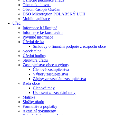
Užitečné publikace a rady
Obecní knihovna
Obecní časopis Osečan
DSO Mikroregion POLABSKÝ LUH
Mobilní aplikace
Úřad
Informace k Ukrajině
Informace ke koronaviru
Povinné informace
Úřední deska
Smlouvy o finanční podpoře z rozpočtu obce
e-podatelna
Úřední hodiny
Struktura úřadu
Zastupitelstvo obce a výbory
Členové zastupitelstva
Výbory zastupitelstva
Zápisy ze zasedání zastupitelstva
Rada obce
Členové rady
Usnesení ze zasedání rady
Matrika
Služby úřadu
Formuláře a poplatky
Aktuální dokumenty