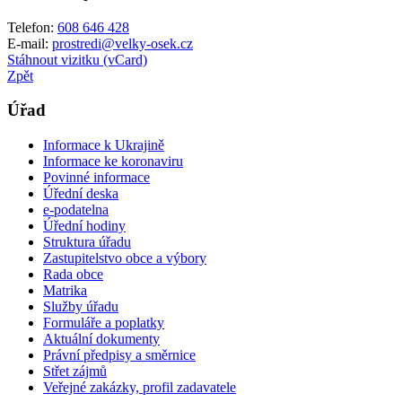
Telefon:
608 646 428
E-mail:
prostredi@velky-osek.cz
Stáhnout vizitku (vCard)
Zpět
Úřad
Informace k Ukrajině
Informace ke koronaviru
Povinné informace
Úřední deska
e-podatelna
Úřední hodiny
Struktura úřadu
Zastupitelstvo obce a výbory
Rada obce
Matrika
Služby úřadu
Formuláře a poplatky
Aktuální dokumenty
Právní předpisy a směrnice
Střet zájmů
Veřejné zakázky, profil zadavatele