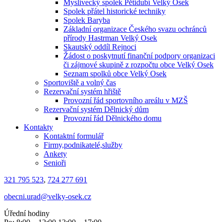
Myslivecký spolek Pětidubí Velký Osek
Spolek přátel historické techniky
Spolek Baryba
Základní organizace Českého svazu ochránců
přírody Hastrman Velký Osek
Skautský oddíl Rejnoci
Žádost o poskytnutí finanční podpory organizaci
či zájmové skupině z rozpočtu obce Velký Osek
Seznam spolků obce Velký Osek
Sportoviště a volný čas
Rezervační systém hřiště
Provozní řád sportovního areálu v MZŠ
Rezervační systém Dělnický dům
Provozní řád Dělnického domu
Kontakty
Kontaktní formulář
Firmy,podnikatelé,služby
Ankety
Senioři
321 795 523
,
724 277 691
obecni.urad@velky-osek.cz
Úřední hodiny