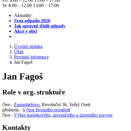
Po: 8:00 – 12:00 13:00 – 17:00
St: 8:00 – 12:00 13:00 – 17:00
Aktuality:
Svoz odpadu 2026
Jak správně třídit odpady
Akce v obci
Úvodní stránka
Úřad
Povinné informace
Jan Fagoš
Jan Fagoš
Role v org. struktuře
člen -
Zastupitelstvo
, Revoluční 36, Velký Osek
předseda -
Výbor životního prostředí
člen -
Výbor majetkového, investičního a územního rozvoje
Kontakty