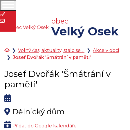
Rovnou na obsah
Rovnou na menu
+420 321 795 523
obec
obecni.urad@velky-osek.cz
Velký Osek
Úvodní
Volný čas, aktuality, stalo se ...
Akce v obci
stránka
Josef Dvořák 'Šmátrání v paměti'
Josef Dvořák 'Šmátrání v
paměti'
Kdy:
Kde:
Dělnický dům
Přidat do Google kalendáře