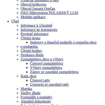
Užitečné publikace a rady
Obecní knihovna
Obecní časopis Osečan
DSO Mikroregion POLABSKÝ LUH
Mobilní aplikace
Úřad
Informace k Ukrajině
Informace ke koronaviru
Povinné informace
Úřední deska
Smlouvy o finanční podpoře z rozpočtu obce
e-podatelna
Úřední hodiny
Struktura úřadu
Zastupitelstvo obce a výbory
Členové zastupitelstva
Výbory zastupitelstva
Zápisy ze zasedání zastupitelstva
Rada obce
Členové rady
Usnesení ze zasedání rady
Matrika
Služby úřadu
Formuláře a poplatky
Aktuální dokumenty