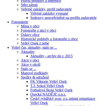
Právní předpisy a směrnice
Střet zájmů
Veřejné zakázky, profil zadavatele
Veřejné zakázky vypsané
Smlouvy neuveřejněné na profilu zadavatele
Fotogalerie
Místa v obci
Fotografie z akcí v obci
Oslavy obce
Historické pohledy a fotografie z obce
Velký Osek z nebe
Volný čas, aktuality, stalo se ...
Aktuality
Aktuality - archiv do r. 2015
Akce v obci
Akce v okolí
Stalo se ...
Mapové podklady
Spolky & sdružení
FK Viktorie Velký Osek
T.J. Sokol Velký Osek
Fotbalová škola Velký Osek
Osecká NADĚJE o.p.s.
Český rybářský svaz, z.s.,místní organizace
Velký Osek