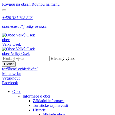
Rovnou na obsah
Rovnou na menu
+420 321 795 523
obecni.urad@velky-osek.cz
obec
Velký Osek
obec
Velký Osek
Hledaný výraz
Hledat
rozšířené vyhledávání
Mapa webu
Vytisknout
Facebook
Obec
Informace o obci
Základní informace
Turistické zajímavosti
Historie
Historie obce