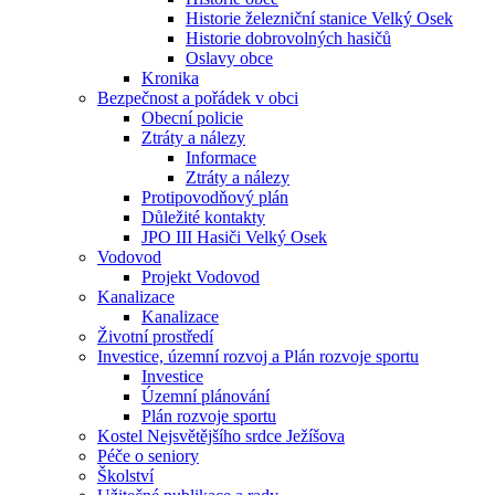
Historie železniční stanice Velký Osek
Historie dobrovolných hasičů
Oslavy obce
Kronika
Bezpečnost a pořádek v obci
Obecní policie
Ztráty a nálezy
Informace
Ztráty a nálezy
Protipovodňový plán
Důležité kontakty
JPO III Hasiči Velký Osek
Vodovod
Projekt Vodovod
Kanalizace
Kanalizace
Životní prostředí
Investice, územní rozvoj a Plán rozvoje sportu
Investice
Územní plánování
Plán rozvoje sportu
Kostel Nejsvětějšího srdce Ježíšova
Péče o seniory
Školství