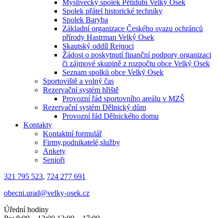
Myslivecký spolek Pětidubí Velký Osek
Spolek přátel historické techniky
Spolek Baryba
Základní organizace Českého svazu ochránců
přírody Hastrman Velký Osek
Skautský oddíl Rejnoci
Žádost o poskytnutí finanční podpory organizaci
či zájmové skupině z rozpočtu obce Velký Osek
Seznam spolků obce Velký Osek
Sportoviště a volný čas
Rezervační systém hřiště
Provozní řád sportovního areálu v MZŠ
Rezervační systém Dělnický dům
Provozní řád Dělnického domu
Kontakty
Kontaktní formulář
Firmy,podnikatelé,služby
Ankety
Senioři
321 795 523
,
724 277 691
obecni.urad@velky-osek.cz
Úřední hodiny