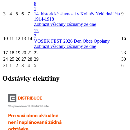
8
1
3
4
5
6
7
14. historické slavnosti v Kolíně- Neklidná léta
9
1914-1918
Zobrazit všechny záznamy ze dne
15
2
10
11
12
13
14
16
VOSEK FEST 2026
Den Obce Opolany
Zobrazit všechny záznamy ze dne
17
18
19
20
21
22
23
24
25
26
27
28
29
30
31
1
2
3
4
5
6
Odstávky elektřiny