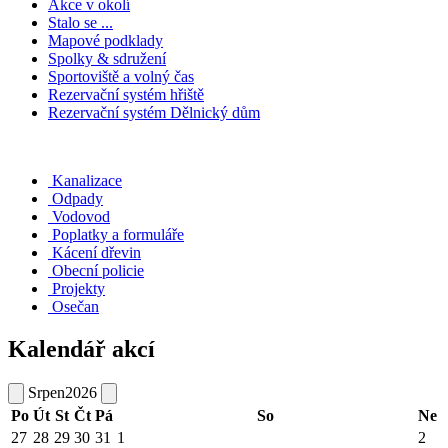
Akce v okolí
Stalo se ...
Mapové podklady
Spolky & sdružení
Sportoviště a volný čas
Rezervační systém hřiště
Rezervační systém Dělnický dům
Kanalizace
Odpady
Vodovod
Poplatky a formuláře
Kácení dřevin
Obecní policie
Projekty
Osečan
Kalendář akcí
Srpen
2026
Po
Út
St
Čt
Pá
So
Ne
27
28
29
30
31
1
2