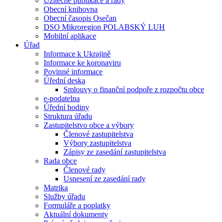
Užitečné publikace a rady
Obecní knihovna
Obecní časopis Osečan
DSO Mikroregion POLABSKÝ LUH
Mobilní aplikace
Úřad
Informace k Ukrajině
Informace ke koronaviru
Povinné informace
Úřední deska
Smlouvy o finanční podpoře z rozpočtu obce
e-podatelna
Úřední hodiny
Struktura úřadu
Zastupitelstvo obce a výbory
Členové zastupitelstva
Výbory zastupitelstva
Zápisy ze zasedání zastupitelstva
Rada obce
Členové rady
Usnesení ze zasedání rady
Matrika
Služby úřadu
Formuláře a poplatky
Aktuální dokumenty