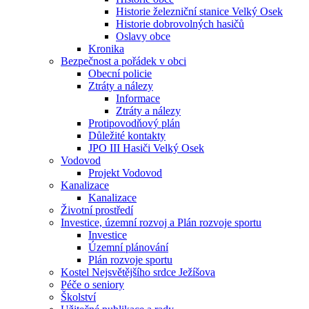
Historie železniční stanice Velký Osek
Historie dobrovolných hasičů
Oslavy obce
Kronika
Bezpečnost a pořádek v obci
Obecní policie
Ztráty a nálezy
Informace
Ztráty a nálezy
Protipovodňový plán
Důležité kontakty
JPO III Hasiči Velký Osek
Vodovod
Projekt Vodovod
Kanalizace
Kanalizace
Životní prostředí
Investice, územní rozvoj a Plán rozvoje sportu
Investice
Územní plánování
Plán rozvoje sportu
Kostel Nejsvětějšího srdce Ježíšova
Péče o seniory
Školství