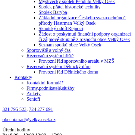
Myslivecký spolek Pětidubí Velký Osek
Spolek přátel historické techniky
Spolek Baryba
Základní organizace Českého svazu ochránců
přírody Hastrman Velký Osek
Skautský oddíl Rejnoci
Žádost o poskytnutí finanční podpory organizaci
či zájmové skupině z rozpočtu obce Velký Osek
Seznam spolků obce Velký Osek
Sportoviště a volný čas
Rezervační systém hřiště
Provozní řád sportovního areálu v MZŠ
Rezervační systém Dělnický dům
Provozní řád Dělnického domu
Kontakty
Kontaktní formulář
Firmy,podnikatelé,služby
Ankety
Senioři
321 795 523
,
724 277 691
obecni.urad@velky-osek.cz
Úřední hodiny