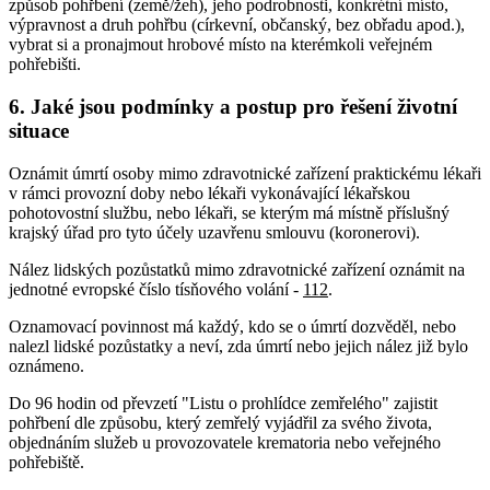
způsob pohřbení (země/žeh), jeho podrobnosti, konkrétní místo,
výpravnost a druh pohřbu (církevní, občanský, bez obřadu apod.),
vybrat si a pronajmout hrobové místo na kterémkoli veřejném
pohřebišti.
6. Jaké jsou podmínky a postup pro řešení životní
situace
Oznámit úmrtí osoby mimo zdravotnické zařízení praktickému lékaři
v rámci provozní doby nebo lékaři vykonávající lékařskou
pohotovostní službu, nebo lékaři, se kterým má místně příslušný
krajský úřad pro tyto účely uzavřenu smlouvu (koronerovi).
Nález lidských pozůstatků mimo zdravotnické zařízení oznámit na
jednotné evropské číslo tísňového volání -
112
.
Oznamovací povinnost má každý, kdo se o úmrtí dozvěděl, nebo
nalezl lidské pozůstatky a neví, zda úmrtí nebo jejich nález již bylo
oznámeno.
Do 96 hodin od převzetí "Listu o prohlídce zemřelého" zajistit
pohřbení dle způsobu, který zemřelý vyjádřil za svého života,
objednáním služeb u provozovatele krematoria nebo veřejného
pohřebiště.