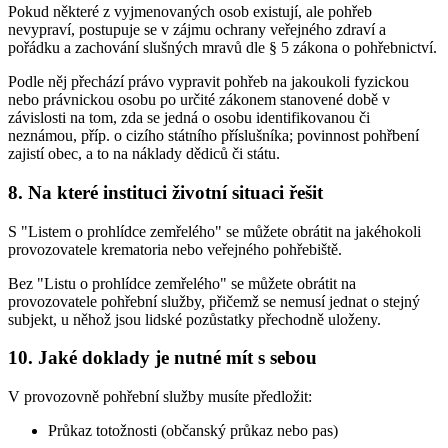
Pokud některé z vyjmenovaných osob existují, ale pohřeb
nevypraví, postupuje se v zájmu ochrany veřejného zdraví a
pořádku a zachování slušných mravů dle § 5 zákona o pohřebnictví.
Podle něj přechází právo vypravit pohřeb na jakoukoli fyzickou
nebo právnickou osobu po určité zákonem stanovené době v
závislosti na tom, zda se jedná o osobu identifikovanou či
neznámou, příp. o cizího státního příslušníka; povinnost pohřbení
zajistí obec, a to na náklady dědiců či státu.
8. Na které instituci životní situaci řešit
S "Listem o prohlídce zemřelého" se můžete obrátit na jakéhokoli
provozovatele krematoria nebo veřejného pohřebiště.
Bez "Listu o prohlídce zemřelého" se můžete obrátit na
provozovatele pohřební služby, přičemž se nemusí jednat o stejný
subjekt, u něhož jsou lidské pozůstatky přechodně uloženy.
10. Jaké doklady je nutné mít s sebou
V provozovně pohřební služby musíte předložit:
Průkaz totožnosti (občanský průkaz nebo pas)