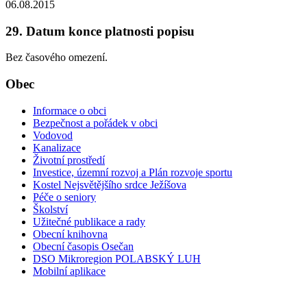
06.08.2015
29. Datum konce platnosti popisu
Bez časového omezení.
Obec
Informace o obci
Bezpečnost a pořádek v obci
Vodovod
Kanalizace
Životní prostředí
Investice, územní rozvoj a Plán rozvoje sportu
Kostel Nejsvětějšího srdce Ježíšova
Péče o seniory
Školství
Užitečné publikace a rady
Obecní knihovna
Obecní časopis Osečan
DSO Mikroregion POLABSKÝ LUH
Mobilní aplikace