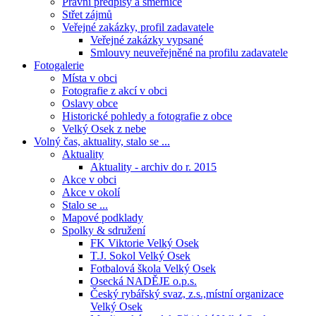
Právní předpisy a směrnice
Střet zájmů
Veřejné zakázky, profil zadavatele
Veřejné zakázky vypsané
Smlouvy neuveřejněné na profilu zadavatele
Fotogalerie
Místa v obci
Fotografie z akcí v obci
Oslavy obce
Historické pohledy a fotografie z obce
Velký Osek z nebe
Volný čas, aktuality, stalo se ...
Aktuality
Aktuality - archiv do r. 2015
Akce v obci
Akce v okolí
Stalo se ...
Mapové podklady
Spolky & sdružení
FK Viktorie Velký Osek
T.J. Sokol Velký Osek
Fotbalová škola Velký Osek
Osecká NADĚJE o.p.s.
Český rybářský svaz, z.s.,místní organizace
Velký Osek