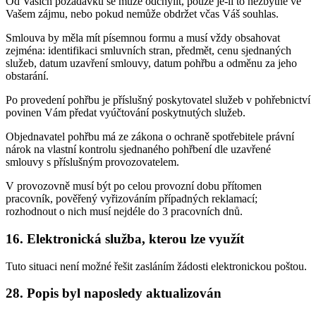
Od Vašich požadavků se může odchýlit, pouze je-li to nezbytné ve
Vašem zájmu, nebo pokud nemůže obdržet včas Váš souhlas.
Smlouva by měla mít písemnou formu a musí vždy obsahovat
zejména: identifikaci smluvních stran, předmět, cenu sjednaných
služeb, datum uzavření smlouvy, datum pohřbu a odměnu za jeho
obstarání.
Po provedení pohřbu je příslušný poskytovatel služeb v pohřebnictví
povinen Vám předat vyúčtování poskytnutých služeb.
Objednavatel pohřbu má ze zákona o ochraně spotřebitele právní
nárok na vlastní kontrolu sjednaného pohřbení dle uzavřené
smlouvy s příslušným provozovatelem.
V provozovně musí být po celou provozní dobu přítomen
pracovník, pověřený vyřizováním případných reklamací;
rozhodnout o nich musí nejdéle do 3 pracovních dnů.
16. Elektronická služba, kterou lze využít
Tuto situaci není možné řešit zasláním žádosti elektronickou poštou.
28. Popis byl naposledy aktualizován