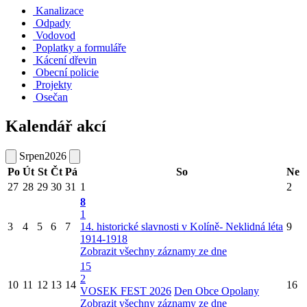
Kanalizace
Odpady
Vodovod
Poplatky a formuláře
Kácení dřevin
Obecní policie
Projekty
Osečan
Kalendář akcí
Srpen
2026
Po
Út
St
Čt
Pá
So
Ne
27
28
29
30
31
1
2
8
1
3
4
5
6
7
14. historické slavnosti v Kolíně- Neklidná léta
9
1914-1918
Zobrazit všechny záznamy ze dne
15
2
10
11
12
13
14
16
VOSEK FEST 2026
Den Obce Opolany
Zobrazit všechny záznamy ze dne