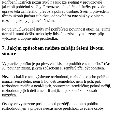
Pohřbení lidských pozůstatků na klíč lze sjednat v provozovně
jakékoli pohřební služby. Provozovatel pohřební služby provede
úpravu těla zemřelého, převoz a pohřeb osobně. Svěří-li provedení
těchto úkonů jinému subjektu, odpovídá za tyto služby v plném
rozsahu, jakoby je prováděl sám.
Po uplynutí uvedené lhůty má pohřbívací povinnost obec, na jejímž
území k úmrtí došlo, nebo byly lidské pozůstatky nalezeny, příp.
vyloženy z dopravního prostředku.
7. Jakým způsobem můžete zahájit řešení životní
situace
Vypravitel pohřbu je po převzetí "Listu o prohlídce zemřelého" (část
A) povinen zjistit, jakým způsobem si zemřelý přál být pohřben.
Nezanechal-li o tom výslovné rozhodnutí, rozhodne o jeho pohřbu
manžel zemřelého, není-li ho, děti zemřelého; není-li jich, pak
rozhodnou rodiče a není-li jich, sourozenci zemřelého; pokud nežijí,
rozhodnou jejich děti a není-li ani jich, pak kterákoli z osob
blízkých.
Osoby ve vymezené posloupnosti pozdější mohou o pohřbu
rozhodnout jen v případě neexistence předchozí uvedené osoby.