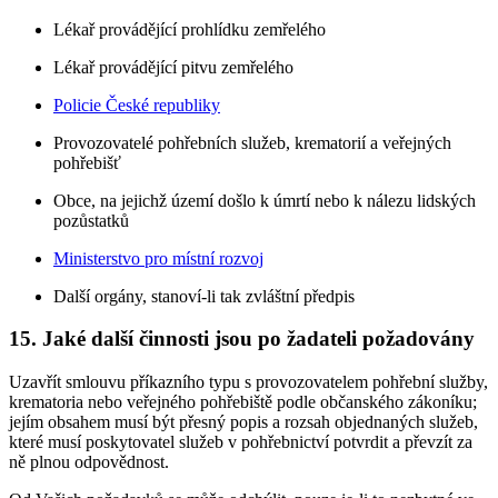
Lékař provádějící prohlídku zemřelého
Lékař provádějící pitvu zemřelého
Policie České republiky
Provozovatelé pohřebních služeb, krematorií a veřejných
pohřebišť
Obce, na jejichž území došlo k úmrtí nebo k nálezu lidských
pozůstatků
Ministerstvo pro místní rozvoj
Další orgány, stanoví-li tak zvláštní předpis
15. Jaké další činnosti jsou po žadateli požadovány
Uzavřít smlouvu příkazního typu s provozovatelem pohřební služby,
krematoria nebo veřejného pohřebiště podle občanského zákoníku;
jejím obsahem musí být přesný popis a rozsah objednaných služeb,
které musí poskytovatel služeb v pohřebnictví potvrdit a převzít za
ně plnou odpovědnost.