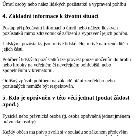
Úmrtí osoby nebo nález lidských pozůstatků a vypravení pohřbu
4. Základní informace k životní situaci
Postup při předávání informací o úmrtí nebo nálezu lidských
pozůstatků mimo zdravotnické zařízení a vypravení jejich pohřbu.
Lidskými pozůstatky jsou mrtvé lidské tělo, mrtvě narozené dítě a
jejich části.
Pohřbení lidských pozůstatků lze provést pouze uložením do hrobu
nebo hrobky na veřejném či neveřejném pohřebišti, nebo
zpopelněním v krematoriu.
Odlišný způsob pohřbení na základě přání zemřelého nebo
pozůstalých nemůže být respektován.
5. Kdo je oprávněn v této věci jednat (podat žádost
apod.)
Fyzická nebo právnická osoba (tj. osoba oprávněná jednat jménem
právnické osoby).
Každý občan má právo zvolit si v souladu se zákonem především