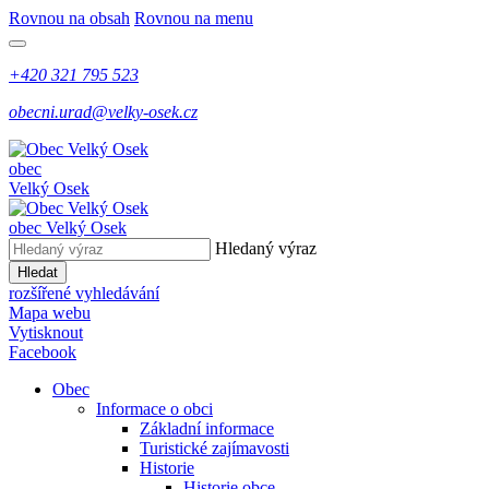
Rovnou na obsah
Rovnou na menu
+420 321 795 523
obecni.urad@velky-osek.cz
obec
Velký Osek
obec
Velký Osek
Hledaný výraz
Hledat
rozšířené vyhledávání
Mapa webu
Vytisknout
Facebook
Obec
Informace o obci
Základní informace
Turistické zajímavosti
Historie
Historie obce