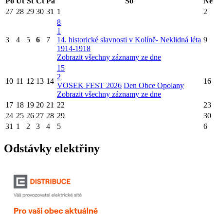
Po
Út
St
Čt
Pá
So
Ne
27
28
29
30
31
1
2
8
1
3
4
5
6
7
14. historické slavnosti v Kolíně- Neklidná léta
9
1914-1918
Zobrazit všechny záznamy ze dne
15
2
10
11
12
13
14
16
VOSEK FEST 2026
Den Obce Opolany
Zobrazit všechny záznamy ze dne
17
18
19
20
21
22
23
24
25
26
27
28
29
30
31
1
2
3
4
5
6
Odstávky elektřiny