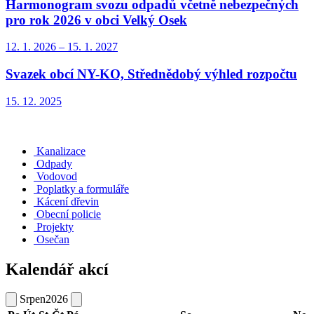
Harmonogram svozu odpadů včetně nebezpečných
pro rok 2026 v obci Velký Osek
12. 1.
2026
–
15. 1.
2027
Svazek obcí NY-KO, Střednědobý výhled rozpočtu
15. 12.
2025
Kanalizace
Odpady
Vodovod
Poplatky a formuláře
Kácení dřevin
Obecní policie
Projekty
Osečan
Kalendář akcí
Srpen
2026