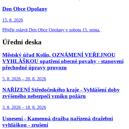
Den Obce Opolany
15. 8.
2026
Přijďte oslavit Den Obce Opolany v sobotu 15. srpna.
Úřední deska
Městský úřad Kolín, OZNÁMENÍ VEŘEJNOU
VYHLÁŠKOU opatření obecné povahy - stanovení
přechodné úpravy provozu
5. 8.
2026
–
20. 8.
2026
NAŘÍZENÍ Středočeského kraje - Vyhlášení doby
zvýšeného nebezpečí vzniku požáru
3. 8.
2026
–
18. 8.
2026
Usnesení - Kamenná dražba nařízená dražební
vyhláškou - zrušení