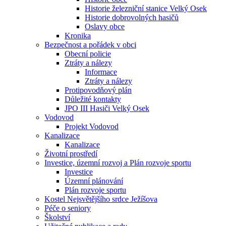
Historie železniční stanice Velký Osek
Historie dobrovolných hasičů
Oslavy obce
Kronika
Bezpečnost a pořádek v obci
Obecní policie
Ztráty a nálezy
Informace
Ztráty a nálezy
Protipovodňový plán
Důležité kontakty
JPO III Hasiči Velký Osek
Vodovod
Projekt Vodovod
Kanalizace
Kanalizace
Životní prostředí
Investice, územní rozvoj a Plán rozvoje sportu
Investice
Územní plánování
Plán rozvoje sportu
Kostel Nejsvětějšího srdce Ježíšova
Péče o seniory
Školství