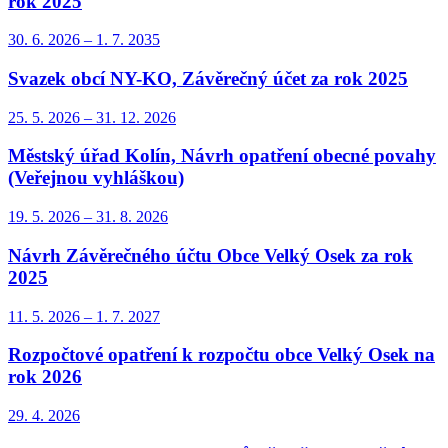
rok 2025
30. 6.
2026
–
1. 7.
2035
Svazek obcí NY-KO, Závěrečný účet za rok 2025
25. 5.
2026
–
31. 12.
2026
Městský úřad Kolín, Návrh opatření obecné povahy
(Veřejnou vyhláškou)
19. 5.
2026
–
31. 8.
2026
Návrh Závěrečného účtu Obce Velký Osek za rok
2025
11. 5.
2026
–
1. 7.
2027
Rozpočtové opatření k rozpočtu obce Velký Osek na
rok 2026
29. 4.
2026