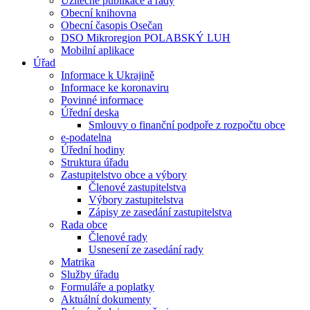
Užitečné publikace a rady
Obecní knihovna
Obecní časopis Osečan
DSO Mikroregion POLABSKÝ LUH
Mobilní aplikace
Úřad
Informace k Ukrajině
Informace ke koronaviru
Povinné informace
Úřední deska
Smlouvy o finanční podpoře z rozpočtu obce
e-podatelna
Úřední hodiny
Struktura úřadu
Zastupitelstvo obce a výbory
Členové zastupitelstva
Výbory zastupitelstva
Zápisy ze zasedání zastupitelstva
Rada obce
Členové rady
Usnesení ze zasedání rady
Matrika
Služby úřadu
Formuláře a poplatky
Aktuální dokumenty