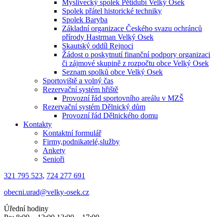
Myslivecký spolek Pětidubí Velký Osek
Spolek přátel historické techniky
Spolek Baryba
Základní organizace Českého svazu ochránců
přírody Hastrman Velký Osek
Skautský oddíl Rejnoci
Žádost o poskytnutí finanční podpory organizaci
či zájmové skupině z rozpočtu obce Velký Osek
Seznam spolků obce Velký Osek
Sportoviště a volný čas
Rezervační systém hřiště
Provozní řád sportovního areálu v MZŠ
Rezervační systém Dělnický dům
Provozní řád Dělnického domu
Kontakty
Kontaktní formulář
Firmy,podnikatelé,služby
Ankety
Senioři
321 795 523
,
724 277 691
obecni.urad@velky-osek.cz
Úřední hodiny