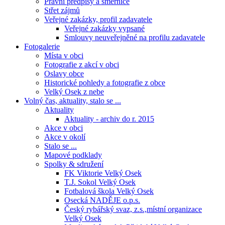
Právní předpisy a směrnice
Střet zájmů
Veřejné zakázky, profil zadavatele
Veřejné zakázky vypsané
Smlouvy neuveřejněné na profilu zadavatele
Fotogalerie
Místa v obci
Fotografie z akcí v obci
Oslavy obce
Historické pohledy a fotografie z obce
Velký Osek z nebe
Volný čas, aktuality, stalo se ...
Aktuality
Aktuality - archiv do r. 2015
Akce v obci
Akce v okolí
Stalo se ...
Mapové podklady
Spolky & sdružení
FK Viktorie Velký Osek
T.J. Sokol Velký Osek
Fotbalová škola Velký Osek
Osecká NADĚJE o.p.s.
Český rybářský svaz, z.s.,místní organizace
Velký Osek