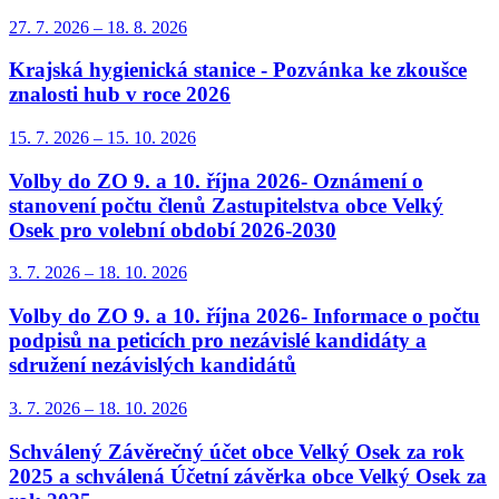
27. 7.
2026
–
18. 8.
2026
Krajská hygienická stanice - Pozvánka ke zkoušce
znalosti hub v roce 2026
15. 7.
2026
–
15. 10.
2026
Volby do ZO 9. a 10. října 2026- Oznámení o
stanovení počtu členů Zastupitelstva obce Velký
Osek pro volební období 2026-2030
3. 7.
2026
–
18. 10.
2026
Volby do ZO 9. a 10. října 2026- Informace o počtu
podpisů na peticích pro nezávislé kandidáty a
sdružení nezávislých kandidátů
3. 7.
2026
–
18. 10.
2026
Schválený Závěrečný účet obce Velký Osek za rok
2025 a schválená Účetní závěrka obce Velký Osek za