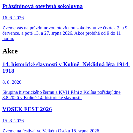
Prázdninová otevřená sokolovna
16. 6.
2026
Zveme vás na prázdninovou otevřenou sokolovnu ve čtvrtek 2. a 9.
července, a poté 13. a 27. srpna 2026. Akce probíhá od 9 do 11
hodin.
Akce
14. historické slavnosti v Kolíně- Neklidná léta 1914-
1918
8. 8.
2026
Skupina historického šermu a KVH Páni z Kolína pořádají dne
8.8.2026 v Kolíně 14. historické slavnosti.
VOSEK FEST 2026
15. 8.
2026
Zveme na festival ve Velkém Oseku 15. srpna 2026.