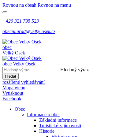
Rovnou na obsah
Rovnou na menu
+420 321 795 523
obecni.urad@velky-osek.cz
obec
Velký Osek
obec
Velký Osek
Hledaný výraz
Hledat
rozšířené vyhledávání
Mapa webu
Vytisknout
Facebook
Obec
Informace o obci
Základní informace
Turistické zajímavosti
Historie
Historie obce