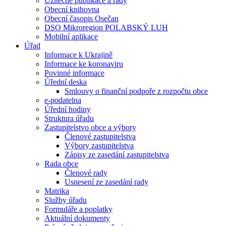
Užitečné publikace a rady
Obecní knihovna
Obecní časopis Osečan
DSO Mikroregion POLABSKÝ LUH
Mobilní aplikace
Úřad
Informace k Ukrajině
Informace ke koronaviru
Povinné informace
Úřední deska
Smlouvy o finanční podpoře z rozpočtu obce
e-podatelna
Úřední hodiny
Struktura úřadu
Zastupitelstvo obce a výbory
Členové zastupitelstva
Výbory zastupitelstva
Zápisy ze zasedání zastupitelstva
Rada obce
Členové rady
Usnesení ze zasedání rady
Matrika
Služby úřadu
Formuláře a poplatky
Aktuální dokumenty