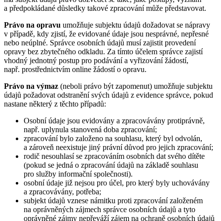
a předpokládané důsledky takové zpracování může představovat.
Právo na opravu
umožňuje subjektu údajů dožadovat se nápravy
v případě, kdy zjistí, že evidované údaje jsou nesprávné, nepřesné
nebo neúplné. Správce osobních údajů musí zajistit provedení
opravy bez zbytečného odkladu. Za tímto účelem správce zajistí
vhodný jednotný postup pro podávání a vyřizování žádostí,
např. prostřednictvím online žádostí o opravu.
Právo na výmaz
(neboli právo být zapomenut) umožňuje subjektu
údajů požadovat odstranění svých údajů z evidence správce, pokud
nastane některý z těchto případů:
Osobní údaje jsou evidovány a zpracovávány protiprávně,
např. uplynula stanovená doba zpracování;
zpracování bylo založeno na souhlasu, který byl odvolán,
a zároveň neexistuje jiný právní důvod pro jejich zpracování;
rodič nesouhlasí se zpracováním osobních dat svého dítěte
(pokud se jedná o zpracování údajů na základě souhlasu
pro služby informační společnosti).
osobní údaje již nejsou pro účel, pro který byly uchovávány
a zpracovávány, potřeba;
subjekt údajů vznese námitku proti zpracování založeném
na oprávněných zájmech správce osobních údajů a tyto
oprávněné zájmy nepřeváží zájem na ochraně osobních údajů