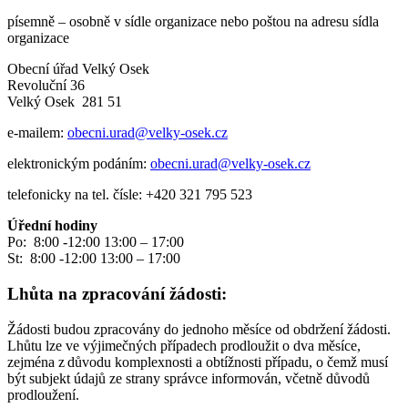
písemně – osobně v sídle organizace nebo poštou na adresu sídla
organizace
Obecní úřad Velký Osek
Revoluční 36
Velký Osek 281 51
e-mailem:
obecni.urad@velky-osek.cz
elektronickým podáním:
obecni.urad@velky-osek.cz
telefonicky na tel. čísle: +420 321 795 523
Úřední hodiny
Po: 8:00 -12:00 13:00 – 17:00
St: 8:00 -12:00 13:00 – 17:00
Lhůta na zpracování žádosti:
Žádosti budou zpracovány do jednoho měsíce od obdržení žádosti.
Lhůtu lze ve výjimečných případech prodloužit o dva měsíce,
zejména z důvodu komplexnosti a obtížnosti případu, o čemž musí
být subjekt údajů ze strany správce informován, včetně důvodů
prodloužení.