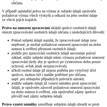
občana.
V případě uplatnění práva na výmaz je subjekt údajů oprávněn
požadovat výmaz všech výskytů a odkazů na jeho osobní údaje
ve všech jejich kopiích.
Právo na omezení zpracování
ukládá správci osobních údajů
omezit zpracovávání osobních údajů občana z následujících důvodů:
Pokud subjekt údajů namítá, že zpracovávané údaje jsou
nepřesné, je možné požadovat omezení zpracování na dobu
nutnou k ověření přesnosti osobních údajů;
jestliže pro zpracování osobních údajů neexistuje právní
základ, může subjekt údajů místo výmazu požadovat omezení
zpracování (tedy aby je správce po vymezenou dobu pouze
uchoval, avšak jinak nezpracovával);
ačkoli osobní údaje již nejsou potřeba pro vytyčený účel
správce, mohou být i nadále potřebné pro občana,
např. pro obhajobu případných právních nároků;
jestliže subjekt údajů již vznesl námitku proti zpracování
údajů, je oprávněn zároveň požadovat omezení zpracování
na dobu nutnou k ověření, zda oprávněné zájmy správce
převáží nad zájmy subjektu údajů.
Právo vznést námitky
umožňuje subjektu údajů ohradit se proti