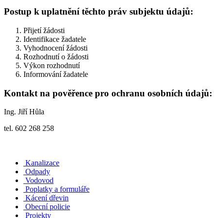
Postup k uplatnění těchto práv subjektu údajů:
Přijetí žádosti
Identifikace žadatele
Vyhodnocení žádosti
Rozhodnutí o žádosti
Výkon rozhodnutí
Informování žadatele
Kontakt na pověřence pro ochranu osobních údajů:
Ing. Jiří Hůla
tel. 602 268 258
Kanalizace
Odpady
Vodovod
Poplatky a formuláře
Kácení dřevin
Obecní policie
Projekty