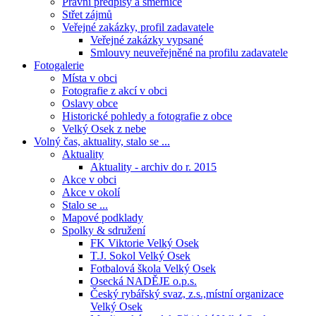
Právní předpisy a směrnice
Střet zájmů
Veřejné zakázky, profil zadavatele
Veřejné zakázky vypsané
Smlouvy neuveřejněné na profilu zadavatele
Fotogalerie
Místa v obci
Fotografie z akcí v obci
Oslavy obce
Historické pohledy a fotografie z obce
Velký Osek z nebe
Volný čas, aktuality, stalo se ...
Aktuality
Aktuality - archiv do r. 2015
Akce v obci
Akce v okolí
Stalo se ...
Mapové podklady
Spolky & sdružení
FK Viktorie Velký Osek
T.J. Sokol Velký Osek
Fotbalová škola Velký Osek
Osecká NADĚJE o.p.s.
Český rybářský svaz, z.s.,místní organizace
Velký Osek