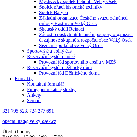
Myslivecký spolek Pětidubí Velký Osek
Spolek přátel historické techniky
Spolek Baryba
Základní organizace Českého svazu ochránců
přírody Hastrman Velký Osek
Skautský oddíl Rejnoci
Žádost o poskytnutí finanční podpory organizaci
či zájmové skupině z rozpočtu obce Velký Osek
Seznam spolků obce Velký Osek
Sportoviště a volný čas
Rezervační systém hřiště
Provozní řád sportovního areálu v MZŠ
Rezervační systém Dělnický dům
Provozní řád Dělnického domu
Kontakty
Kontaktní formulář
Firmy,podnikatelé,služby
Ankety
Senioři
321 795 523
,
724 277 691
obecni.urad@velky-osek.cz
Úřední hodiny