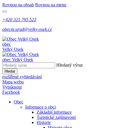
Rovnou na obsah
Rovnou na menu
+420 321 795 523
obecni.urad@velky-osek.cz
obec
Velký Osek
obec
Velký Osek
Hledaný výraz
Hledat
rozšířené vyhledávání
Mapa webu
Vytisknout
Facebook
Obec
Informace o obci
Základní informace
Turistické zajímavosti
Historie
Historie obce