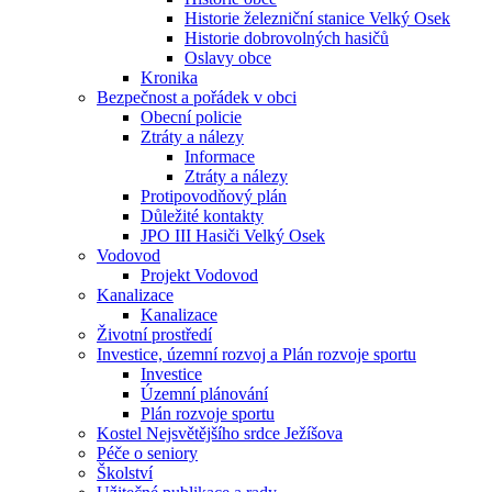
Historie železniční stanice Velký Osek
Historie dobrovolných hasičů
Oslavy obce
Kronika
Bezpečnost a pořádek v obci
Obecní policie
Ztráty a nálezy
Informace
Ztráty a nálezy
Protipovodňový plán
Důležité kontakty
JPO III Hasiči Velký Osek
Vodovod
Projekt Vodovod
Kanalizace
Kanalizace
Životní prostředí
Investice, územní rozvoj a Plán rozvoje sportu
Investice
Územní plánování
Plán rozvoje sportu
Kostel Nejsvětějšího srdce Ježíšova
Péče o seniory
Školství