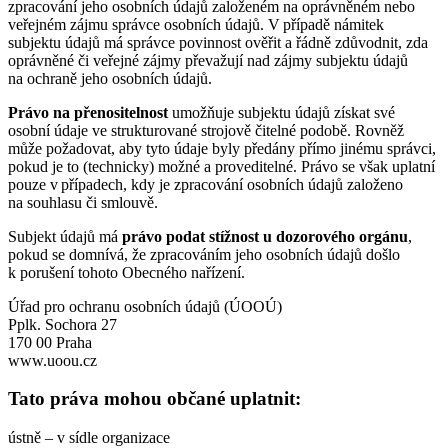
zpracování jeho osobních údajů založeném na oprávněném nebo
veřejném zájmu správce osobních údajů. V případě námitek
subjektu údajů má správce povinnost ověřit a řádně zdůvodnit, zda
oprávněné či veřejné zájmy převažují nad zájmy subjektu údajů
na ochraně jeho osobních údajů.
Právo na přenositelnost
umožňuje subjektu údajů získat své
osobní údaje ve strukturované strojově čitelné podobě. Rovněž
může požadovat, aby tyto údaje byly předány přímo jinému správci,
pokud je to (technicky) možné a proveditelné. Právo se však uplatní
pouze v případech, kdy je zpracování osobních údajů založeno
na souhlasu či smlouvě.
Subjekt údajů má
právo podat stížnost u dozorového orgánu
,
pokud se domnívá, že zpracováním jeho osobních údajů došlo
k porušení tohoto Obecného nařízení.
Úřad pro ochranu osobních údajů (ÚOOÚ)
Pplk. Sochora 27
170 00 Praha
www.uoou.cz
Tato práva mohou občané uplatnit:
ústně – v sídle organizace