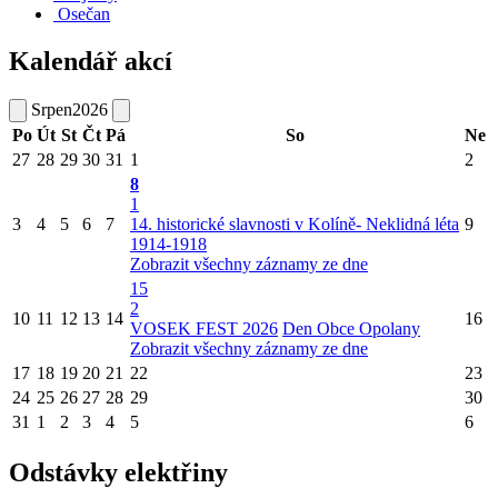
Osečan
Kalendář akcí
Srpen
2026
Po
Út
St
Čt
Pá
So
Ne
27
28
29
30
31
1
2
8
1
3
4
5
6
7
14. historické slavnosti v Kolíně- Neklidná léta
9
1914-1918
Zobrazit všechny záznamy ze dne
15
2
10
11
12
13
14
16
VOSEK FEST 2026
Den Obce Opolany
Zobrazit všechny záznamy ze dne
17
18
19
20
21
22
23
24
25
26
27
28
29
30
31
1
2
3
4
5
6
Odstávky elektřiny