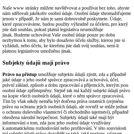
Naše www stránky můžete navštěvovat a používat bez toho, abyste
nám sdělovali jakékoliv osobní údaje. Osobní údaje shromažďujeme
jenom v případě, že nám je sami dobrovolně poskytnete. Údaje,
které zpracováváme, budou použity výhradně za účelem, pro který
jste dali souhlas, pokud platná legislativa neumožňuje
jinak. Budeme uchovávat Vaše osobní údaje pouze po dobu
nezbytnou k tomu, aby bylo dosaženo účelu služby, kterou jste si
vyžádali, nebo účelu, ke kterému jste dali svůj souhlas, není-li
platnou legislativou umožněno jinak.
Subjekty údajů mají právo
Právo na přístup
umožňuje subjektu údajů zjistit, zda a případně
jaké údaje o jeho osobě správce zpracovává a uchovává, účel,
právní základ, způsob a dobu zpracování a příjemcích, kterým jsou
osobní údaje zpřístupněny. Stejně tak má každý subjekt údajů právo
na kopie všech osobních údajů, které o něm správce zpracovává.
Tím by však nikdy neměla být dotčena práva ostatních (zejména
právo na ochranu jejich osobních údajů, ale rovněž se může jednat
o ochranu duševního vlastnictví či obchodního tajemství), případně
ohrožena národní bezpečnost. Subjekty údajů také mají být
informováni o tom, zda jsou jeho osobní údaje využívány
k automatickému rozhodování nebo profilování. V této souvislosti
má subjekt údajů právo dozvědět se také, jaké postupy, význam