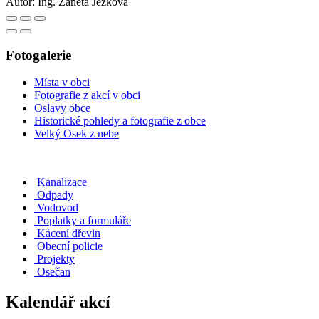
Autor:
Ing. Žaneta Ježková
Fotogalerie
Místa v obci
Fotografie z akcí v obci
Oslavy obce
Historické pohledy a fotografie z obce
Velký Osek z nebe
Kanalizace
Odpady
Vodovod
Poplatky a formuláře
Kácení dřevin
Obecní policie
Projekty
Osečan
Kalendář akcí