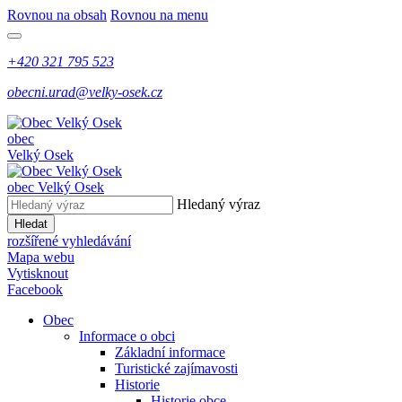
Rovnou na obsah
Rovnou na menu
+420 321 795 523
obecni.urad@velky-osek.cz
obec
Velký Osek
obec
Velký Osek
Hledaný výraz
Hledat
rozšířené vyhledávání
Mapa webu
Vytisknout
Facebook
Obec
Informace o obci
Základní informace
Turistické zajímavosti
Historie
Historie obce