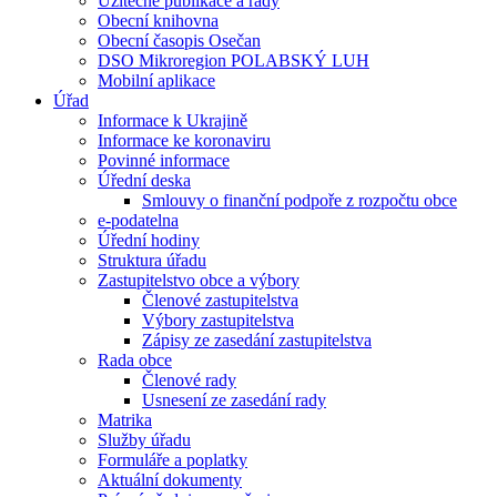
Užitečné publikace a rady
Obecní knihovna
Obecní časopis Osečan
DSO Mikroregion POLABSKÝ LUH
Mobilní aplikace
Úřad
Informace k Ukrajině
Informace ke koronaviru
Povinné informace
Úřední deska
Smlouvy o finanční podpoře z rozpočtu obce
e-podatelna
Úřední hodiny
Struktura úřadu
Zastupitelstvo obce a výbory
Členové zastupitelstva
Výbory zastupitelstva
Zápisy ze zasedání zastupitelstva
Rada obce
Členové rady
Usnesení ze zasedání rady
Matrika
Služby úřadu
Formuláře a poplatky
Aktuální dokumenty