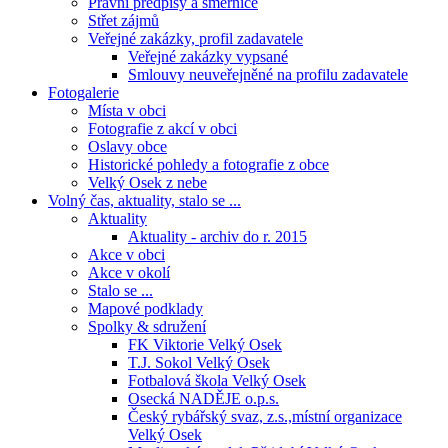
Právní předpisy a směrnice
Střet zájmů
Veřejné zakázky, profil zadavatele
Veřejné zakázky vypsané
Smlouvy neuveřejněné na profilu zadavatele
Fotogalerie
Místa v obci
Fotografie z akcí v obci
Oslavy obce
Historické pohledy a fotografie z obce
Velký Osek z nebe
Volný čas, aktuality, stalo se ...
Aktuality
Aktuality - archiv do r. 2015
Akce v obci
Akce v okolí
Stalo se ...
Mapové podklady
Spolky & sdružení
FK Viktorie Velký Osek
T.J. Sokol Velký Osek
Fotbalová škola Velký Osek
Osecká NADĚJE o.p.s.
Český rybářský svaz, z.s.,místní organizace
Velký Osek