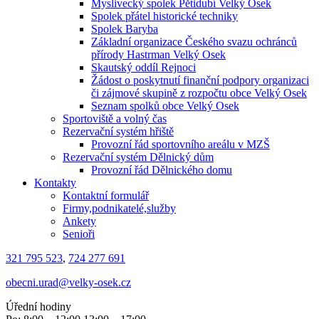
Myslivecký spolek Pětidubí Velký Osek
Spolek přátel historické techniky
Spolek Baryba
Základní organizace Českého svazu ochránců
přírody Hastrman Velký Osek
Skautský oddíl Rejnoci
Žádost o poskytnutí finanční podpory organizaci
či zájmové skupině z rozpočtu obce Velký Osek
Seznam spolků obce Velký Osek
Sportoviště a volný čas
Rezervační systém hřiště
Provozní řád sportovního areálu v MZŠ
Rezervační systém Dělnický dům
Provozní řád Dělnického domu
Kontakty
Kontaktní formulář
Firmy,podnikatelé,služby
Ankety
Senioři
321 795 523
,
724 277 691
obecni.urad@velky-osek.cz
Úřední hodiny