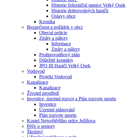
Historie železniční stanice Velký Osek
Historie dobrovolných hasičů
Oslavy obce
Kronika
Bezpečnost a pořádek v obci
Obecní policie
Ztráty a nálezy
Informace
Ztráty a nálezy
Protipovodňový plán
Důležité kontakty
JPO III Hasiči Velký Osek
Vodovod
Projekt Vodovod
Kanalizace
Kanalizace
Životní prostředí
Investice, územní rozvoj a Plán rozvoje sportu
Investice
Územní plánování
Plán rozvoje sportu
Kostel Nejsvětějšího srdce Ježíšova
Péče o seniory
Školství