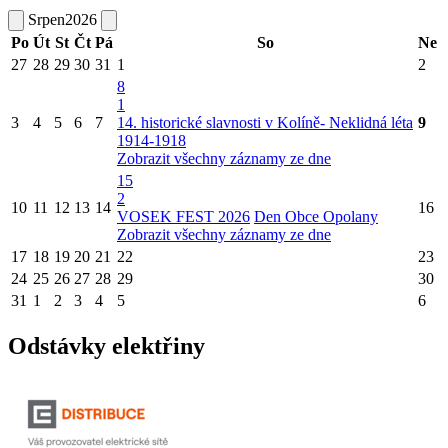
Srpen
2026
Po
Út
St
Čt
Pá
So
Ne
27
28
29
30
31
1
2
8
1
3
4
5
6
7
14. historické slavnosti v Kolíně- Neklidná léta
9
1914-1918
Zobrazit všechny záznamy ze dne
15
2
10
11
12
13
14
16
VOSEK FEST 2026
Den Obce Opolany
Zobrazit všechny záznamy ze dne
17
18
19
20
21
22
23
24
25
26
27
28
29
30
31
1
2
3
4
5
6
Odstávky elektřiny