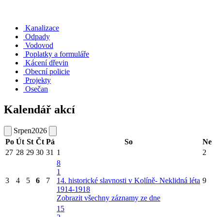
Kanalizace
Odpady
Vodovod
Poplatky a formuláře
Kácení dřevin
Obecní policie
Projekty
Osečan
Kalendář akcí
Srpen
2026
Po
Út
St
Čt
Pá
So
Ne
27
28
29
30
31
1
2
8
1
3
4
5
6
7
14. historické slavnosti v Kolíně- Neklidná léta
9
1914-1918
Zobrazit všechny záznamy ze dne
15