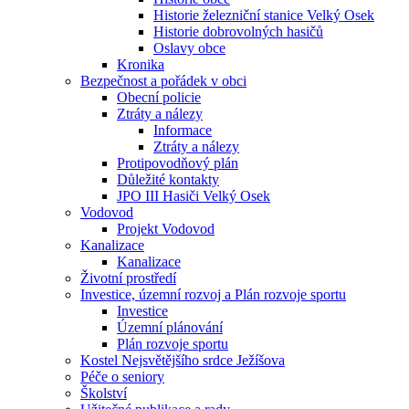
Historie železniční stanice Velký Osek
Historie dobrovolných hasičů
Oslavy obce
Kronika
Bezpečnost a pořádek v obci
Obecní policie
Ztráty a nálezy
Informace
Ztráty a nálezy
Protipovodňový plán
Důležité kontakty
JPO III Hasiči Velký Osek
Vodovod
Projekt Vodovod
Kanalizace
Kanalizace
Životní prostředí
Investice, územní rozvoj a Plán rozvoje sportu
Investice
Územní plánování
Plán rozvoje sportu
Kostel Nejsvětějšího srdce Ježíšova
Péče o seniory
Školství