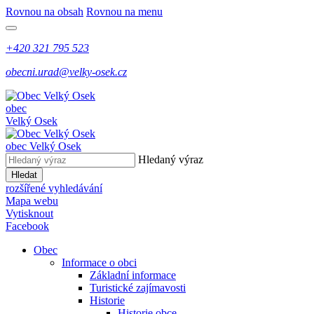
Rovnou na obsah
Rovnou na menu
+420 321 795 523
obecni.urad@velky-osek.cz
obec
Velký Osek
obec
Velký Osek
Hledaný výraz
Hledat
rozšířené vyhledávání
Mapa webu
Vytisknout
Facebook
Obec
Informace o obci
Základní informace
Turistické zajímavosti
Historie
Historie obce