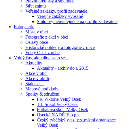
Právní předpisy a směrnice
Střet zájmů
Veřejné zakázky, profil zadavatele
Veřejné zakázky vypsané
Smlouvy neuveřejněné na profilu zadavatele
Fotogalerie
Místa v obci
Fotografie z akcí v obci
Oslavy obce
Historické pohledy a fotografie z obce
Velký Osek z nebe
Volný čas, aktuality, stalo se ...
Aktuality
Aktuality - archiv do r. 2015
Akce v obci
Akce v okolí
Stalo se ...
Mapové podklady
Spolky & sdružení
FK Viktorie Velký Osek
T.J. Sokol Velký Osek
Fotbalová škola Velký Osek
Osecká NADĚJE o.p.s.
Český rybářský svaz, z.s.,místní organizace
Velký Osek