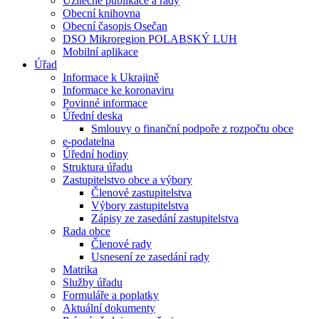
Užitečné publikace a rady
Obecní knihovna
Obecní časopis Osečan
DSO Mikroregion POLABSKÝ LUH
Mobilní aplikace
Úřad
Informace k Ukrajině
Informace ke koronaviru
Povinné informace
Úřední deska
Smlouvy o finanční podpoře z rozpočtu obce
e-podatelna
Úřední hodiny
Struktura úřadu
Zastupitelstvo obce a výbory
Členové zastupitelstva
Výbory zastupitelstva
Zápisy ze zasedání zastupitelstva
Rada obce
Členové rady
Usnesení ze zasedání rady
Matrika
Služby úřadu
Formuláře a poplatky
Aktuální dokumenty