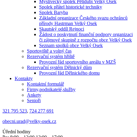
Myslivecký spolek Pětidubí Velký Osek
Spolek přátel historické techniky
Spolek Baryba
Základní organizace Českého svazu ochránců
přírody Hastrman Velký Osek
Skautský oddíl Rejnoci
Žádost o poskytnutí finanční podpory organizaci
či zájmové skupině z rozpočtu obce Velký Osek
Seznam spolků obce Velký Osek
Sportoviště a volný čas
Rezervační systém hřiště
Provozní řád sportovního areálu v MZŠ
Rezervační systém Dělnický dům
Provozní řád Dělnického domu
Kontakty
Kontaktní formulář
Firmy,podnikatelé,služby
Ankety
Senioři
321 795 523
,
724 277 691
obecni.urad@velky-osek.cz
Úřední hodiny