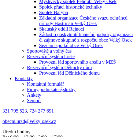
Myslivecký spolek Pětidubí Velký Osek
Spolek přátel historické techniky
Spolek Baryba
Základní organizace Českého svazu ochránců
přírody Hastrman Velký Osek
Skautský oddíl Rejnoci
Žádost o poskytnutí finanční podpory organizaci
či zájmové skupině z rozpočtu obce Velký Osek
Seznam spolků obce Velký Osek
Sportoviště a volný čas
Rezervační systém hřiště
Provozní řád sportovního areálu v MZŠ
Rezervační systém Dělnický dům
Provozní řád Dělnického domu
Kontakty
Kontaktní formulář
Firmy,podnikatelé,služby
Ankety
Senioři
321 795 523
,
724 277 691
obecni.urad@velky-osek.cz
Úřední hodiny