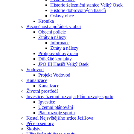
Historie železniční stanice Velký Osek
Historie dobrovolných hasičů
Oslavy obce
Kronika
Bezpečnost a pořádek v obci
Obecní policie
Ztráty a nálezy
Informace
Ztráty a nálezy
Protipovodňový plán
Důležité kontakty
JPO III Hasiči Velký Osek
Vodovod
Projekt Vodovod
Kanalizace
Kanalizace
Životní prostředí
Investice, územní rozvoj a Plán rozvoje sportu
Investice
Územní plánování
Plán rozvoje sportu
Kostel Nejsvětějšího srdce Ježíšova
Péče o seniory
Školství