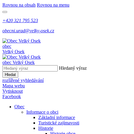
Rovnou na obsah
Rovnou na menu
+420 321 795 523
obecni.urad@velky-osek.cz
obec
Velký Osek
obec
Velký Osek
Hledaný výraz
Hledat
rozšířené vyhledávání
Mapa webu
Vytisknout
Facebook
Obec
Informace o obci
Základní informace
Turistické zajímavosti
Historie
Historie obce