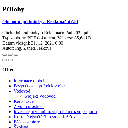
Přílohy
Obchodní podmínky a Reklamační řád
Obchodní podmínky a Reklamační řád 2022.pdf
Typ souboru: PDF dokument, Velikost: 85,64 kB
Datum vložení:
31. 12. 2021 0:00
Autor:
Ing. Žaneta Ježková
Obec
Informace o obci
Bezpečnost a pořádek v obci
Vodovod
Projekt Vodovod
Kanalizace
Životní prostředí
Investice, územní rozvoj a Plán rozvoje sportu
Kostel Nejsvětějšího srdce Ježíšova
Péče o seniory
Školství