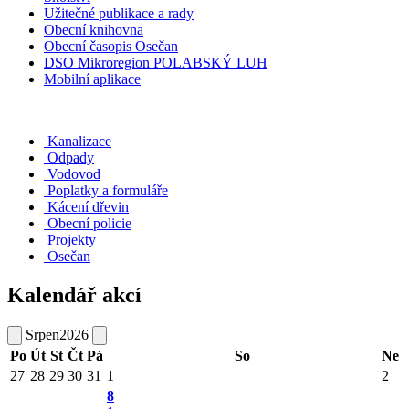
Užitečné publikace a rady
Obecní knihovna
Obecní časopis Osečan
DSO Mikroregion POLABSKÝ LUH
Mobilní aplikace
Kanalizace
Odpady
Vodovod
Poplatky a formuláře
Kácení dřevin
Obecní policie
Projekty
Osečan
Kalendář akcí
Srpen
2026
Po
Út
St
Čt
Pá
So
Ne
27
28
29
30
31
1
2
8