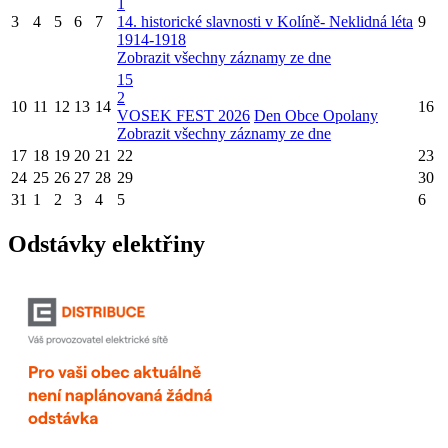
1
3
4
5
6
7
14. historické slavnosti v Kolíně- Neklidná léta
9
1914-1918
Zobrazit všechny záznamy ze dne
15
2
10
11
12
13
14
16
VOSEK FEST 2026
Den Obce Opolany
Zobrazit všechny záznamy ze dne
17
18
19
20
21
22
23
24
25
26
27
28
29
30
31
1
2
3
4
5
6
Odstávky elektřiny