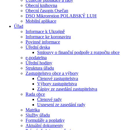
Užitečné publikace a rady
Obecní knihovna
Obecní časopis Osečan
DSO Mikroregion POLABSKÝ LUH
Mobilní aplikace
Úřad
Informace k Ukrajině
Informace ke koronaviru
Povinné informace
Úřední deska
Smlouvy o finanční podpoře z rozpočtu obce
e-podatelna
Úřední hodiny
Struktura úřadu
Zastupitelstvo obce a výbory
Členové zastupitelstva
Výbory zastupitelstva
Zápisy ze zasedání zastupitelstva
Rada obce
Členové rady
Usnesení ze zasedání rady
Matrika
Služby úřadu
Formuláře a poplatky
Aktuální dokumenty