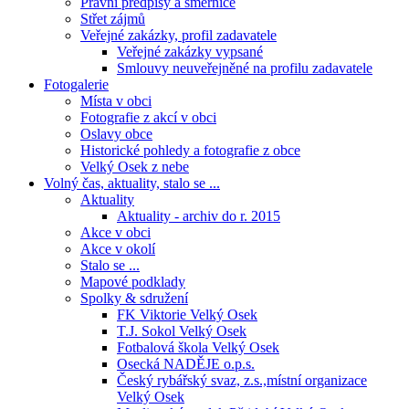
Právní předpisy a směrnice
Střet zájmů
Veřejné zakázky, profil zadavatele
Veřejné zakázky vypsané
Smlouvy neuveřejněné na profilu zadavatele
Fotogalerie
Místa v obci
Fotografie z akcí v obci
Oslavy obce
Historické pohledy a fotografie z obce
Velký Osek z nebe
Volný čas, aktuality, stalo se ...
Aktuality
Aktuality - archiv do r. 2015
Akce v obci
Akce v okolí
Stalo se ...
Mapové podklady
Spolky & sdružení
FK Viktorie Velký Osek
T.J. Sokol Velký Osek
Fotbalová škola Velký Osek
Osecká NADĚJE o.p.s.
Český rybářský svaz, z.s.,místní organizace
Velký Osek