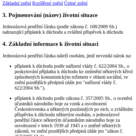
Základní znění
Rozšířené znění
Úplné znění
3. Pojmenování (název) životní situace
Jednorázová peněžní částka (podle zákona č. 108/2009 Sb.)
nahrazující příplatek k důchodu a zvláštní příspěvek k důchodu
4. Základní informace k životní situaci
Jednorázová peněžní částka náleží osobám, jimž nevznikl nárok na:
příplatek k důchodu podle nařízení vlády č. 622/2004 Sb., o
poskytování příplatku k důchodu ke zmírnění některých křivd
způsobených komunistickým režimem v oblasti sociální, ve
znění pozdějších předpisů (dále jen "nařízení vlády č.
622/2004 Sb."),
příplatek k důchodu podle zákona č. 357/2005 Sb., o ocenění
účastníků národního boje za vznik a osvobození
Československa a některých pozůstalých po nich, o zvláštním
příspěvku k důchodu některým osobám, o jednorázové
peněžní částce některým účastníkům národního boje za
osvobození v letech 1939 až 1945 a o změně některých
zákonů, ve znění pozdějších předpisů (dále jen "zákon č.