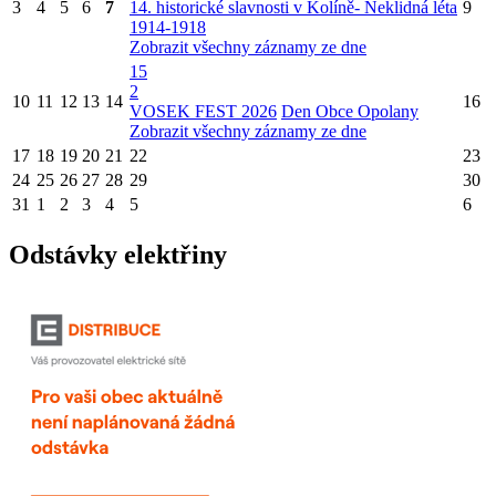
3
4
5
6
7
14. historické slavnosti v Kolíně- Neklidná léta
9
1914-1918
Zobrazit všechny záznamy ze dne
15
2
10
11
12
13
14
16
VOSEK FEST 2026
Den Obce Opolany
Zobrazit všechny záznamy ze dne
17
18
19
20
21
22
23
24
25
26
27
28
29
30
31
1
2
3
4
5
6
Odstávky elektřiny