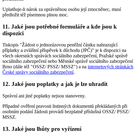
Uplatňuje-li nárok za oprávněnou osobu její zmocněnec, musí
předložit též písemnou plnou moc.
11. Jaké jsou potřebné formuláře a kde jsou k
dispozici
Tiskopis "Žádost o jednorázovou peněžní částku nahrazující
příplatky a zvláštní příspěvek k důchodu (JPČ)" je k dispozici na
všech okresních správách sociálního zabezpečení, Pražské správě
sociálního zabezpečení nebo Městské správě sociálního zabezpečení
Brno (dále též "OSSZ/ PSSZ/ MSSZ") a na
internetových stránkách
České správy sociálního zabezpečení
.
12. Jaké jsou poplatky a jak je lze uhradit
Správní ani jiné poplatky nejsou stanoveny.
Případné ověření pravosti listinných dokumentů překládaných při
osobním podání žádosti provádí bezplatně příslušná OSSZ/ PSSZ/
MSSZ.
13. Jaké jsou lhůty pro vyřízení