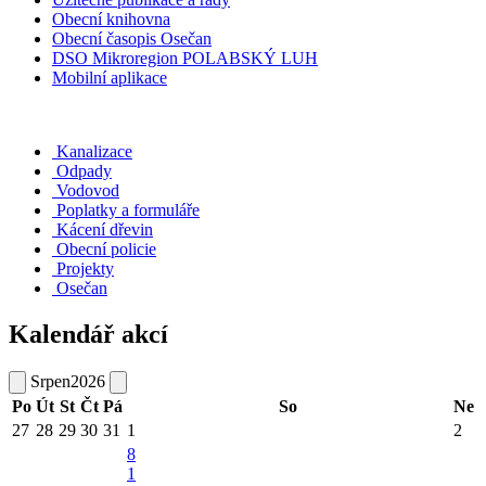
Obecní knihovna
Obecní časopis Osečan
DSO Mikroregion POLABSKÝ LUH
Mobilní aplikace
Kanalizace
Odpady
Vodovod
Poplatky a formuláře
Kácení dřevin
Obecní policie
Projekty
Osečan
Kalendář akcí
Srpen
2026
Po
Út
St
Čt
Pá
So
Ne
27
28
29
30
31
1
2
8
1