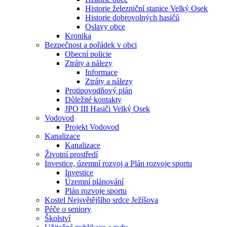
Historie železniční stanice Velký Osek
Historie dobrovolných hasičů
Oslavy obce
Kronika
Bezpečnost a pořádek v obci
Obecní policie
Ztráty a nálezy
Informace
Ztráty a nálezy
Protipovodňový plán
Důležité kontakty
JPO III Hasiči Velký Osek
Vodovod
Projekt Vodovod
Kanalizace
Kanalizace
Životní prostředí
Investice, územní rozvoj a Plán rozvoje sportu
Investice
Územní plánování
Plán rozvoje sportu
Kostel Nejsvětějšího srdce Ježíšova
Péče o seniory
Školství