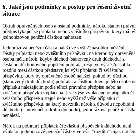
6. Jaké jsou podmínky a postup pro řešení životní
situace
Okruh oprávněných osob a ostatní podmínky nároku stanoví právní
předpis týkající se příplatku nebo zvláštního příspěvku, který má být
jednorázovou peněžní částkou nahrazen.
Jednorázová peněžní částka náleží ve výši 72násobku měsíční
částky příplatku nebo zvláštního příspěvku, na kterou by oprávněná
osoba měla nárok, kdyby důchod (stanovený druh důchodu) z
českého důchodového pojištění pobírala, resp. ve výši 72násobku
rozdílu mezi částkou představující výši příplatku či zvláštního
příspěvku, který by oprávněné osobě náležel, pokud by důchod
(stanovený druh důchodu) pobírala, a částkou, která je této osobě na
příplatku náležejícím podle téhož právního předpisu nebo na
zvláštním příspěvku vyplácena. Je-li výše vypláceného příplatku či
zvláštního příspěvku stejná nebo vyšší než výše příplatku či
zvláštního příspěvku, na který nevznikl nárok z důvodu nepobírání
důchodu (stanoveného druhu důchodu), jednorázová peněžní částka
nenáleží.
Nárok na pobíraný příplatek či zvláštní příspěvek k důchodu není
výplatou jednorázové peněžní částky ve výši "rozdílu" nijak dotčen.