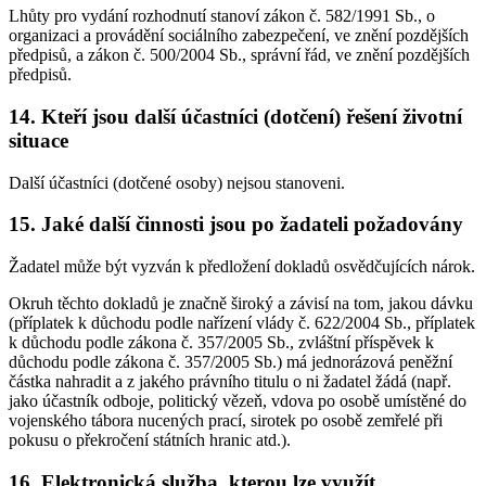
Lhůty pro vydání rozhodnutí stanoví zákon č. 582/1991 Sb., o
organizaci a provádění sociálního zabezpečení, ve znění pozdějších
předpisů, a zákon č. 500/2004 Sb., správní řád, ve znění pozdějších
předpisů.
14. Kteří jsou další účastníci (dotčení) řešení životní
situace
Další účastníci (dotčené osoby) nejsou stanoveni.
15. Jaké další činnosti jsou po žadateli požadovány
Žadatel může být vyzván k předložení dokladů osvědčujících nárok.
Okruh těchto dokladů je značně široký a závisí na tom, jakou dávku
(příplatek k důchodu podle nařízení vlády č. 622/2004 Sb., příplatek
k důchodu podle zákona č. 357/2005 Sb., zvláštní příspěvek k
důchodu podle zákona č. 357/2005 Sb.) má jednorázová peněžní
částka nahradit a z jakého právního titulu o ni žadatel žádá (např.
jako účastník odboje, politický vězeň, vdova po osobě umístěné do
vojenského tábora nucených prací, sirotek po osobě zemřelé při
pokusu o překročení státních hranic atd.).
16. Elektronická služba, kterou lze využít