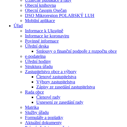
Užitečné publikace a rady
Obecní knihovna
Obecní časopis Osečan
DSO Mikroregion POLABSKÝ LUH
Mobilní aplikace
Úřad
Informace k Ukrajině
Informace ke koronaviru
Povinné informace
Úřední deska
Smlouvy o finanční podpoře z rozpočtu obce
e-podatelna
Úřední hodiny
Struktura úřadu
Zastupitelstvo obce a výbory
Členové zastupitelstva
Výbory zastupitelstva
Zápisy ze zasedání zastupitelstva
Rada obce
Členové rady
Usnesení ze zasedání rady
Matrika
Služby úřadu
Formuláře a poplatky
Aktuální dokumenty