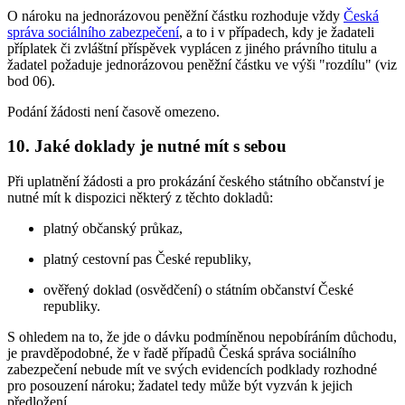
O nároku na jednorázovou peněžní částku rozhoduje vždy
Česká
správa sociálního zabezpečení
, a to i v případech, kdy je žadateli
příplatek či zvláštní příspěvek vyplácen z jiného právního titulu a
žadatel požaduje jednorázovou peněžní částku ve výši "rozdílu" (viz
bod 06).
Podání žádosti není časově omezeno.
10. Jaké doklady je nutné mít s sebou
Při uplatnění žádosti a pro prokázání českého státního občanství je
nutné mít k dispozici některý z těchto dokladů:
platný občanský průkaz,
platný cestovní pas České republiky,
ověřený doklad (osvědčení) o státním občanství České
republiky.
S ohledem na to, že jde o dávku podmíněnou nepobíráním důchodu,
je pravděpodobné, že v řadě případů Česká správa sociálního
zabezpečení nebude mít ve svých evidencích podklady rozhodné
pro posouzení nároku; žadatel tedy může být vyzván k jejich
předložení.