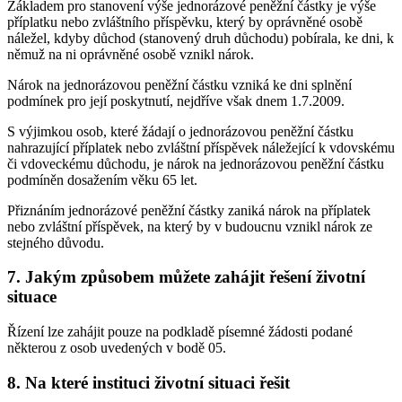
Základem pro stanovení výše jednorázové peněžní částky je výše
příplatku nebo zvláštního příspěvku, který by oprávněné osobě
náležel, kdyby důchod (stanovený druh důchodu) pobírala, ke dni, k
němuž na ni oprávněné osobě vznikl nárok.
Nárok na jednorázovou peněžní částku vzniká ke dni splnění
podmínek pro její poskytnutí, nejdříve však dnem 1.7.2009.
S výjimkou osob, které žádají o jednorázovou peněžní částku
nahrazující příplatek nebo zvláštní příspěvek náležející k vdovskému
či vdoveckému důchodu, je nárok na jednorázovou peněžní částku
podmíněn dosažením věku 65 let.
Přiznáním jednorázové peněžní částky zaniká nárok na příplatek
nebo zvláštní příspěvek, na který by v budoucnu vznikl nárok ze
stejného důvodu.
7. Jakým způsobem můžete zahájit řešení životní
situace
Řízení lze zahájit pouze na podkladě písemné žádosti podané
některou z osob uvedených v bodě 05.
8. Na které instituci životní situaci řešit