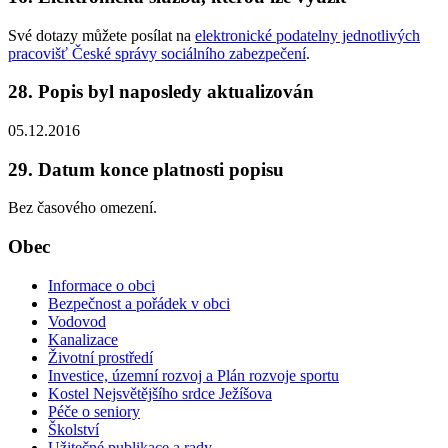
Své dotazy můžete posílat na
elektronické podatelny jednotlivých
pracovišť České správy sociálního zabezpečení
.
28. Popis byl naposledy aktualizován
05.12.2016
29. Datum konce platnosti popisu
Bez časového omezení.
Obec
Informace o obci
Bezpečnost a pořádek v obci
Vodovod
Kanalizace
Životní prostředí
Investice, územní rozvoj a Plán rozvoje sportu
Kostel Nejsvětějšího srdce Ježíšova
Péče o seniory
Školství
Užitečné publikace a rady