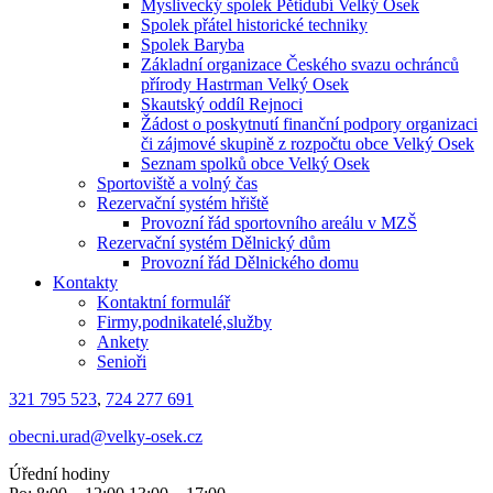
Myslivecký spolek Pětidubí Velký Osek
Spolek přátel historické techniky
Spolek Baryba
Základní organizace Českého svazu ochránců
přírody Hastrman Velký Osek
Skautský oddíl Rejnoci
Žádost o poskytnutí finanční podpory organizaci
či zájmové skupině z rozpočtu obce Velký Osek
Seznam spolků obce Velký Osek
Sportoviště a volný čas
Rezervační systém hřiště
Provozní řád sportovního areálu v MZŠ
Rezervační systém Dělnický dům
Provozní řád Dělnického domu
Kontakty
Kontaktní formulář
Firmy,podnikatelé,služby
Ankety
Senioři
321 795 523
,
724 277 691
obecni.urad@velky-osek.cz
Úřední hodiny