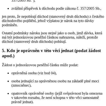
357/2005 Sb."),
zvláštní příspěvek k důchodu podle zákona č. 357/2005 Sb.,
jen proto, že nepobírají důchod (stanovený druh důchodu) z českého
důchodového pojištění, jehož výplatou je nárok na tyto dávky
podmíněn.
Ostatní podmínky nároku jsou stejné jako u osob, jimž dávka, která
má být jednorázovou peněžní částkou nahrazena, náleží, protože
důchod (stanovený druh důchodu) pobírají.
5. Kdo je oprávněn v této věci jednat (podat žádost
apod.)
Žádost o jednorázovou peněžní částku může podat:
oprávněná osoba (viz bod 04),
osoba jednající za oprávněnou osobu na základě plné moci
(zmocněnec),
opatrovník oprávněné osoby (jejíž svéprávnost byla omezena
v takovém rozsahu, že není schopna v této věci samostatně
právně jednat).