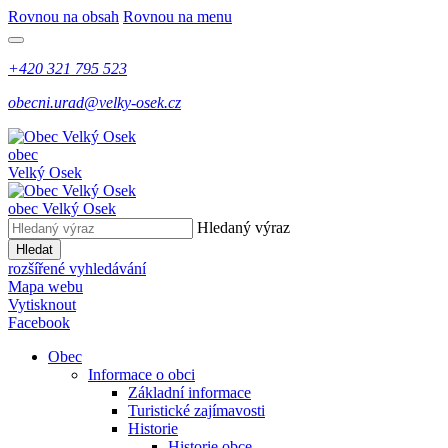
Rovnou na obsah
Rovnou na menu
+420 321 795 523
obecni.urad@velky-osek.cz
obec
Velký Osek
obec
Velký Osek
Hledaný výraz
Hledat
rozšířené vyhledávání
Mapa webu
Vytisknout
Facebook
Obec
Informace o obci
Základní informace
Turistické zajímavosti
Historie
Historie obce