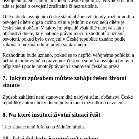
osvojitelů dítěte státním občanem České republiky. Nezáleží na tom,
zda se jedná o osvojení zrušitelné či nezrušitelné.
Dítě nabude osvojením české státní občanství i tehdy, rozhodne-li o
osvojení dítěte orgán cizího státu a jedním z osvojitelů dítěte je
český státní občan. V takovém případě však dítě nabývá státní
občanství dnem, kdy nabude právní moci rozhodnutí o uznání
osvojení, pokud bylo osvojení v České republice uznáno podle
zákona o mezinárodním právu soukromém.
Rozhodnutí bude uznáno, pokud se to nepříčí veřejnému pořádku a
nebrání tomu výlučná pravomoc českých soudů a osvojení by bylo
přípustné i podle hmotněprávních ustanovení českého práva.
7. Jakým způsobem můžete zahájit řešení životní
situace
Způsob zahájení není stanoven; dítě nabývá státní občanství České
republiky automaticky dnem právní moci rozsudku o osvojení.
8. Na které instituci životní situaci řešit
Tato situace není řešena na žádném úřadu.
10. Jaké doklady je nutné mít s sebou