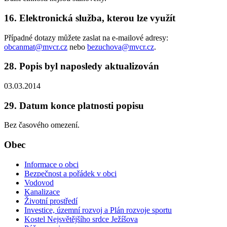
16. Elektronická služba, kterou lze využít
Případné dotazy můžete zaslat na e-mailové adresy:
obcanmat@mvcr.cz
nebo
bezuchova@mvcr.cz
.
28. Popis byl naposledy aktualizován
03.03.2014
29. Datum konce platnosti popisu
Bez časového omezení.
Obec
Informace o obci
Bezpečnost a pořádek v obci
Vodovod
Kanalizace
Životní prostředí
Investice, územní rozvoj a Plán rozvoje sportu
Kostel Nejsvětějšího srdce Ježíšova