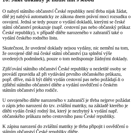
O nabytí státního občanství České republiky není třeba nijak žádat,
dítě jej nabývá automaticky ze zákona dnem právní moci rozsudku o
osvojení. Jedná se tedy pouze o vydání dokladů, kterými se české
státní občanství prokazuje (např. cestovní pas nebo občanský průkaz
České republiky), v případě dítěte narozeného v zahraničí také o
vydání českého rodného listu.
Skutečnost, že uvedené doklady nejsou vydány, nic nemění na tom,
že osvojené dítě má české státní občanství (za splnění výše
uvedených podmínek), pouze o tom nedisponuje žádnými doklady.
Zjišťování státního občanství České republiky u nezletilé osoby se
provádí zpravidla až při vydávání prvního občanského průkazu,
popř. dříve, má-li být dítěti vydán cestovní pas nebo požádají-li o
zjištění státního občanství dítěte a vydání osvědčení o českém
státním občanství jeho rodiče.
U osvojeného dítěte narozeného v zahraničí je třeba nejprve požádat
o zápis jeho narození do tzv. zvláštní matriky, na základě kterého je
dítěti vydán český rodný list, který je nezbytný k vydání např.
občanského průkazu nebo cestovního pasu České republiky.
K zápisu narození do zvláštní matriky je třeba připojit i osvědčení o
státním občanství České republiky dítěte.