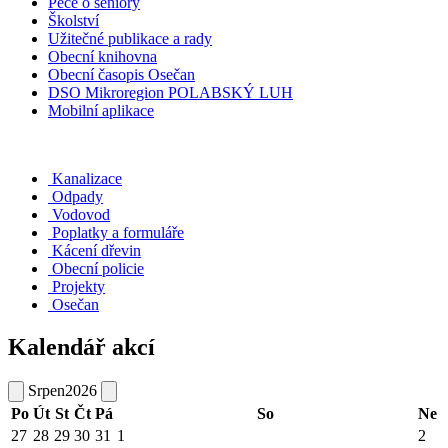
Péče o seniory
Školství
Užitečné publikace a rady
Obecní knihovna
Obecní časopis Osečan
DSO Mikroregion POLABSKÝ LUH
Mobilní aplikace
Kanalizace
Odpady
Vodovod
Poplatky a formuláře
Kácení dřevin
Obecní policie
Projekty
Osečan
Kalendář akcí
Srpen
2026
Po
Út
St
Čt
Pá
So
Ne
27
28
29
30
31
1
2