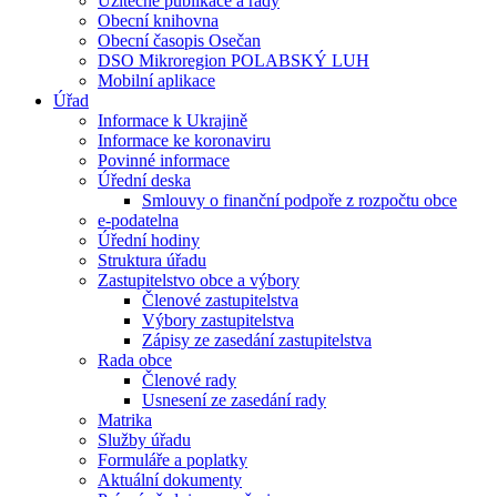
Užitečné publikace a rady
Obecní knihovna
Obecní časopis Osečan
DSO Mikroregion POLABSKÝ LUH
Mobilní aplikace
Úřad
Informace k Ukrajině
Informace ke koronaviru
Povinné informace
Úřední deska
Smlouvy o finanční podpoře z rozpočtu obce
e-podatelna
Úřední hodiny
Struktura úřadu
Zastupitelstvo obce a výbory
Členové zastupitelstva
Výbory zastupitelstva
Zápisy ze zasedání zastupitelstva
Rada obce
Členové rady
Usnesení ze zasedání rady
Matrika
Služby úřadu
Formuláře a poplatky
Aktuální dokumenty