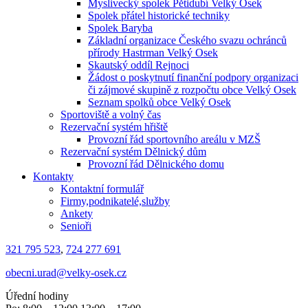
Myslivecký spolek Pětidubí Velký Osek
Spolek přátel historické techniky
Spolek Baryba
Základní organizace Českého svazu ochránců
přírody Hastrman Velký Osek
Skautský oddíl Rejnoci
Žádost o poskytnutí finanční podpory organizaci
či zájmové skupině z rozpočtu obce Velký Osek
Seznam spolků obce Velký Osek
Sportoviště a volný čas
Rezervační systém hřiště
Provozní řád sportovního areálu v MZŠ
Rezervační systém Dělnický dům
Provozní řád Dělnického domu
Kontakty
Kontaktní formulář
Firmy,podnikatelé,služby
Ankety
Senioři
321 795 523
,
724 277 691
obecni.urad@velky-osek.cz
Úřední hodiny