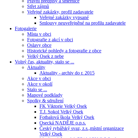
Právní předpisy a směrnice
Střet zájmů
Veřejné zakázky, profil zadavatele
Veřejné zakázky vypsané
Smlouvy neuveřejněné na profilu zadavatele
Fotogalerie
Místa v obci
Fotografie z akcí v obci
Oslavy obce
Historické pohledy a fotografie z obce
Velký Osek z nebe
Volný čas, aktuality, stalo se ...
Aktuality
Aktuality - archiv do r. 2015
Akce v obci
Akce v okolí
Stalo se ...
Mapové podklady
Spolky & sdružení
FK Viktorie Velký Osek
T.J. Sokol Velký Osek
Fotbalová škola Velký Osek
Osecká NADĚJE o.p.s.
Český rybářský svaz, z.s.,místní organizace
Velký Osek