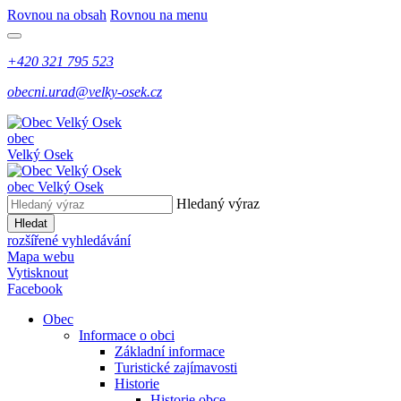
Rovnou na obsah
Rovnou na menu
+420 321 795 523
obecni.urad@velky-osek.cz
obec
Velký Osek
obec
Velký Osek
Hledaný výraz
Hledat
rozšířené vyhledávání
Mapa webu
Vytisknout
Facebook
Obec
Informace o obci
Základní informace
Turistické zajímavosti
Historie
Historie obce