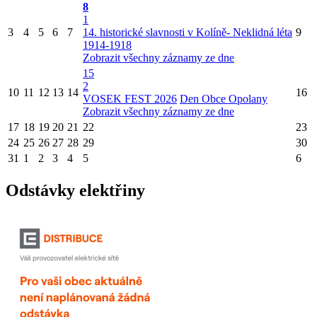
8
1
3
4
5
6
7
14. historické slavnosti v Kolíně- Neklidná léta
9
1914-1918
Zobrazit všechny záznamy ze dne
15
2
10
11
12
13
14
16
VOSEK FEST 2026
Den Obce Opolany
Zobrazit všechny záznamy ze dne
17
18
19
20
21
22
23
24
25
26
27
28
29
30
31
1
2
3
4
5
6
Odstávky elektřiny