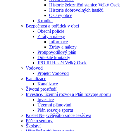
Historie železniční stanice Velký Osek
Historie dobrovolných hasičů
Oslavy obce
Kronika
Bezpečnost a pořádek v obci
Obecní policie
Ztráty a nálezy
Informace
Ztráty a nálezy
Protipovodňový plán
Důležité kontakty
JPO III Hasiči Velký Osek
Vodovod
Projekt Vodovod
Kanalizace
Kanalizace
Životní prostředí
Investice, územní rozvoj a Plán rozvoje sportu
Investice
Územní plánování
Plán rozvoje sportu
Kostel Nejsvětějšího srdce Ježíšova
Péče o seniory
Školství