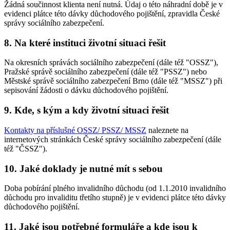
Žádná součinnost klienta není nutná. Údaj o této náhradní době je v
evidenci plátce této dávky důchodového pojištění, zpravidla České
správy sociálního zabezpečení.
8. Na které instituci životní situaci řešit
Na okresních správách sociálního zabezpečení (dále též "OSSZ"),
Pražské správě sociálního zabezpečení (dále též "PSSZ") nebo
Městské správě sociálního zabezpečení Brno (dále též "MSSZ") při
sepisování žádosti o dávku důchodového pojištění.
9. Kde, s kým a kdy životní situaci řešit
Kontakty na příslušné OSSZ/ PSSZ/ MSSZ
naleznete na
internetových stránkách České správy sociálního zabezpečení (dále
též "ČSSZ").
10. Jaké doklady je nutné mít s sebou
Doba pobírání plného invalidního důchodu (od 1.1.2010 invalidního
důchodu pro invaliditu třetího stupně) je v evidenci plátce této dávky
důchodového pojištění.
11. Jaké jsou potřebné formuláře a kde jsou k