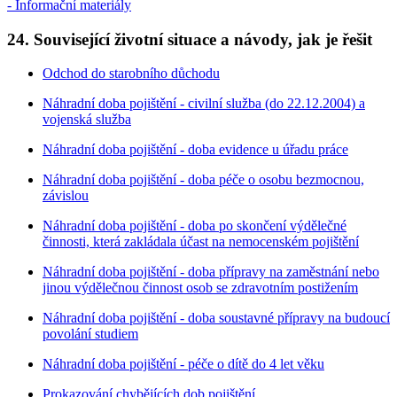
- Informační materiály
24. Související životní situace a návody, jak je řešit
Odchod do starobního důchodu
Náhradní doba pojištění - civilní služba (do 22.12.2004) a
vojenská služba
Náhradní doba pojištění - doba evidence u úřadu práce
Náhradní doba pojištění - doba péče o osobu bezmocnou,
závislou
Náhradní doba pojištění - doba po skončení výdělečné
činnosti, která zakládala účast na nemocenském pojištění
Náhradní doba pojištění - doba přípravy na zaměstnání nebo
jinou výdělečnou činnost osob se zdravotním postižením
Náhradní doba pojištění - doba soustavné přípravy na budoucí
povolání studiem
Náhradní doba pojištění - péče o dítě do 4 let věku
Prokazování chybějících dob pojištění