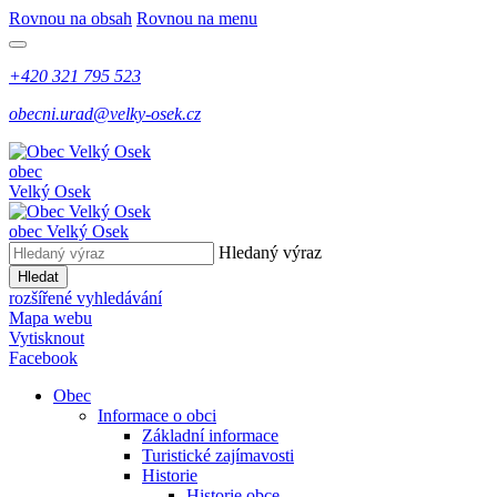
Rovnou na obsah
Rovnou na menu
+420 321 795 523
obecni.urad@velky-osek.cz
obec
Velký Osek
obec
Velký Osek
Hledaný výraz
Hledat
rozšířené vyhledávání
Mapa webu
Vytisknout
Facebook
Obec
Informace o obci
Základní informace
Turistické zajímavosti
Historie
Historie obce