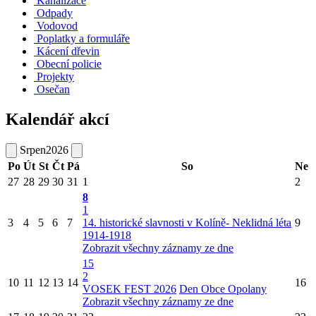
Kanalizace
Odpady
Vodovod
Poplatky a formuláře
Kácení dřevin
Obecní policie
Projekty
Osečan
Kalendář akcí
Srpen
2026
Po
Út
St
Čt
Pá
So
Ne
27
28
29
30
31
1
2
8
1
3
4
5
6
7
14. historické slavnosti v Kolíně- Neklidná léta
9
1914-1918
Zobrazit všechny záznamy ze dne
15
2
10
11
12
13
14
16
VOSEK FEST 2026
Den Obce Opolany
Zobrazit všechny záznamy ze dne