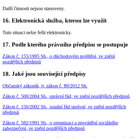
Další činnosti nejsou stanoveny.
16. Elektronická služba, kterou lze využít
Tuto situaci nelze řešit elektronicky.
17. Podle kterého právního předpisu se postupuje
Zákon č. 155/1995 Sb., o důchodovém pojištění, ve znění
pozdějších předpisů
18. Jaké jsou související předpisy
Občanský zákoník, tj. zákon č. 89/2012 Sb.
Zákon č. 500/2004 Sb., správní řád, ve znění pozdějších předpisů
Zákon č. 150/2002 Sb., soudní řád správní, ve znění pozdějších
předpisů
Zákon č. 582/1991 Sb., o organizaci a provádění sociálního
zabezpečení, ve znění pozdějších předpisů