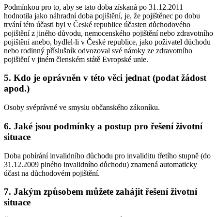
Podmínkou pro to, aby se tato doba získaná po 31.12.2011
hodnotila jako náhradní doba pojištění, je, že pojištěnec po dobu
trvání této účasti byl v České republice účasten důchodového
pojištění z jiného důvodu, nemocenského pojištění nebo zdravotního
pojištění anebo, bydlel-li v České republice, jako poživatel důchodu
nebo rodinný příslušník odvozoval své nároky ze zdravotního
pojištění v jiném členském státě Evropské unie.
5. Kdo je oprávněn v této věci jednat (podat žádost
apod.)
Osoby svéprávné ve smyslu občanského zákoníku.
6. Jaké jsou podmínky a postup pro řešení životní
situace
Doba pobírání invalidního důchodu pro invaliditu třetího stupně (do
31.12.2009 plného invalidního důchodu) znamená automaticky
účast na důchodovém pojištění.
7. Jakým způsobem můžete zahájit řešení životní
situace