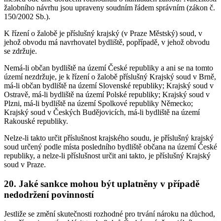
žalobního návrhu jsou upraveny soudním řádem správním (zákon č.
150/2002 Sb.).
K řízení o žalobě je příslušný krajský (v Praze Městský) soud, v
jehož obvodu má navrhovatel bydliště, popřípadě, v jehož obvodu
se zdržuje.
Nemá-li občan bydliště na území České republiky a ani se na tomto
území nezdržuje, je k řízení o žalobě příslušný Krajský soud v Brně,
má-li občan bydliště na území Slovenské republiky; Krajský soud v
Ostravě, má-li bydliště na území Polské republiky; Krajský soud v
Plzni, má-li bydliště na území Spolkové republiky Německo;
Krajský soud v Českých Budějovicích, má-li bydliště na území
Rakouské republiky.
Nelze-li takto určit příslušnost krajského soudu, je příslušný krajský
soud určený podle místa posledního bydliště občana na území České
republiky, a nelze-li příslušnost určit ani takto, je příslušný Krajský
soud v Praze.
20. Jaké sankce mohou být uplatněny v případě
nedodržení povinností
Jestliže se změní skutečnosti rozhodné pro trvání nároku na důchod,