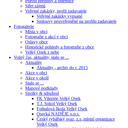
Právní předpisy a směrnice
Střet zájmů
Veřejné zakázky, profil zadavatele
Veřejné zakázky vypsané
Smlouvy neuveřejněné na profilu zadavatele
Fotogalerie
Místa v obci
Fotografie z akcí v obci
Oslavy obce
Historické pohledy a fotografie z obce
Velký Osek z nebe
Volný čas, aktuality, stalo se ...
Aktuality
Aktuality - archiv do r. 2015
Akce v obci
Akce v okolí
Stalo se ...
Mapové podklady
Spolky & sdružení
FK Viktorie Velký Osek
T.J. Sokol Velký Osek
Fotbalová škola Velký Osek
Osecká NADĚJE o.p.s.
Český rybářský svaz, z.s.,místní organizace
Velký Osek