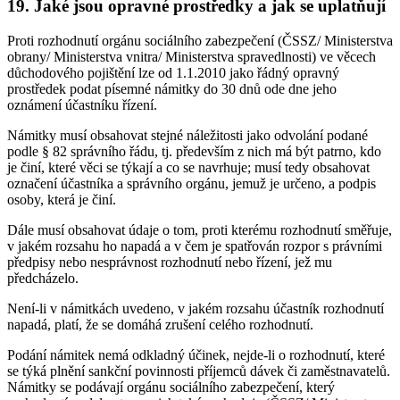
19. Jaké jsou opravné prostředky a jak se uplatňují
Proti rozhodnutí orgánu sociálního zabezpečení (ČSSZ/ Ministerstva
obrany/ Ministerstva vnitra/ Ministerstva spravedlnosti) ve věcech
důchodového pojištění lze od 1.1.2010 jako řádný opravný
prostředek podat písemné námitky do 30 dnů ode dne jeho
oznámení účastníku řízení.
Námitky musí obsahovat stejné náležitosti jako odvolání podané
podle § 82 správního řádu, tj. především z nich má být patrno, kdo
je činí, které věci se týkají a co se navrhuje; musí tedy obsahovat
označení účastníka a správního orgánu, jemuž je určeno, a podpis
osoby, která je činí.
Dále musí obsahovat údaje o tom, proti kterému rozhodnutí směřuje,
v jakém rozsahu ho napadá a v čem je spatřován rozpor s právními
předpisy nebo nesprávnost rozhodnutí nebo řízení, jež mu
předcházelo.
Není-li v námitkách uvedeno, v jakém rozsahu účastník rozhodnutí
napadá, platí, že se domáhá zrušení celého rozhodnutí.
Podání námitek nemá odkladný účinek, nejde-li o rozhodnutí, které
se týká plnění sankční povinnosti příjemců dávek či zaměstnavatelů.
Námitky se podávají orgánu sociálního zabezpečení, který