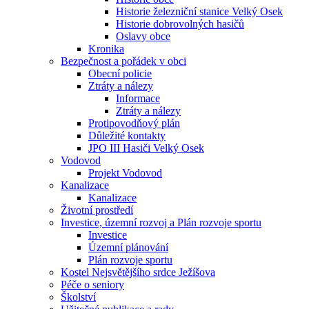
Historie železniční stanice Velký Osek
Historie dobrovolných hasičů
Oslavy obce
Kronika
Bezpečnost a pořádek v obci
Obecní policie
Ztráty a nálezy
Informace
Ztráty a nálezy
Protipovodňový plán
Důležité kontakty
JPO III Hasiči Velký Osek
Vodovod
Projekt Vodovod
Kanalizace
Kanalizace
Životní prostředí
Investice, územní rozvoj a Plán rozvoje sportu
Investice
Územní plánování
Plán rozvoje sportu
Kostel Nejsvětějšího srdce Ježíšova
Péče o seniory
Školství