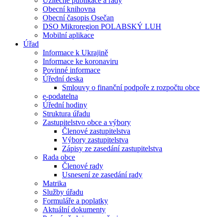
Užitečné publikace a rady
Obecní knihovna
Obecní časopis Osečan
DSO Mikroregion POLABSKÝ LUH
Mobilní aplikace
Úřad
Informace k Ukrajině
Informace ke koronaviru
Povinné informace
Úřední deska
Smlouvy o finanční podpoře z rozpočtu obce
e-podatelna
Úřední hodiny
Struktura úřadu
Zastupitelstvo obce a výbory
Členové zastupitelstva
Výbory zastupitelstva
Zápisy ze zasedání zastupitelstva
Rada obce
Členové rady
Usnesení ze zasedání rady
Matrika
Služby úřadu
Formuláře a poplatky
Aktuální dokumenty