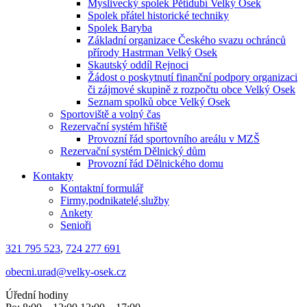
Myslivecký spolek Pětidubí Velký Osek
Spolek přátel historické techniky
Spolek Baryba
Základní organizace Českého svazu ochránců
přírody Hastrman Velký Osek
Skautský oddíl Rejnoci
Žádost o poskytnutí finanční podpory organizaci
či zájmové skupině z rozpočtu obce Velký Osek
Seznam spolků obce Velký Osek
Sportoviště a volný čas
Rezervační systém hřiště
Provozní řád sportovního areálu v MZŠ
Rezervační systém Dělnický dům
Provozní řád Dělnického domu
Kontakty
Kontaktní formulář
Firmy,podnikatelé,služby
Ankety
Senioři
321 795 523
,
724 277 691
obecni.urad@velky-osek.cz
Úřední hodiny