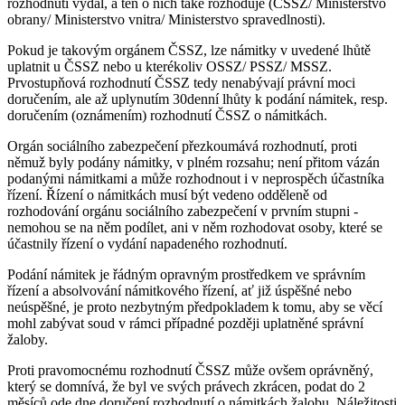
rozhodnutí vydal, a ten o nich také rozhoduje (ČSSZ/ Ministerstvo
obrany/ Ministerstvo vnitra/ Ministerstvo spravedlnosti).
Pokud je takovým orgánem ČSSZ, lze námitky v uvedené lhůtě
uplatnit u ČSSZ nebo u kterékoliv OSSZ/ PSSZ/ MSSZ.
Prvostupňová rozhodnutí ČSSZ tedy nenabývají právní moci
doručením, ale až uplynutím 30denní lhůty k podání námitek, resp.
doručením (oznámením) rozhodnutí ČSSZ o námitkách.
Orgán sociálního zabezpečení přezkoumává rozhodnutí, proti
němuž byly podány námitky, v plném rozsahu; není přitom vázán
podanými námitkami a může rozhodnout i v neprospěch účastníka
řízení. Řízení o námitkách musí být vedeno odděleně od
rozhodování orgánu sociálního zabezpečení v prvním stupni -
nemohou se na něm podílet, ani v něm rozhodovat osoby, které se
účastnily řízení o vydání napadeného rozhodnutí.
Podání námitek je řádným opravným prostředkem ve správním
řízení a absolvování námitkového řízení, ať již úspěšné nebo
neúspěšné, je proto nezbytným předpokladem k tomu, aby se věcí
mohl zabývat soud v rámci případné později uplatněné správní
žaloby.
Proti pravomocnému rozhodnutí ČSSZ může ovšem oprávněný,
který se domnívá, že byl ve svých právech zkrácen, podat do 2
měsíců ode dne doručení rozhodnutí o námitkách žalobu. Náležitosti