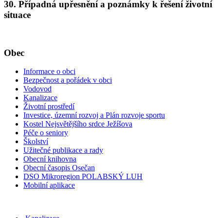
30. Případná upřesnění a poznámky k řešení životní
situace
Obec
Informace o obci
Bezpečnost a pořádek v obci
Vodovod
Kanalizace
Životní prostředí
Investice, územní rozvoj a Plán rozvoje sportu
Kostel Nejsvětějšího srdce Ježíšova
Péče o seniory
Školství
Užitečné publikace a rady
Obecní knihovna
Obecní časopis Osečan
DSO Mikroregion POLABSKÝ LUH
Mobilní aplikace