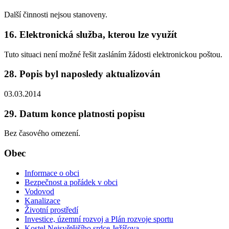
Další činnosti nejsou stanoveny.
16. Elektronická služba, kterou lze využít
Tuto situaci není možné řešit zasláním žádosti elektronickou poštou.
28. Popis byl naposledy aktualizován
03.03.2014
29. Datum konce platnosti popisu
Bez časového omezení.
Obec
Informace o obci
Bezpečnost a pořádek v obci
Vodovod
Kanalizace
Životní prostředí
Investice, územní rozvoj a Plán rozvoje sportu
Kostel Nejsvětějšího srdce Ježíšova