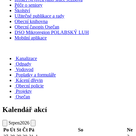
Péče o seniory
Školství
Užitečné publikace a rady
Obecní knihovna
Obecní časopis Osečan
DSO Mikroregion POLABSKÝ LUH
Mobilní aplikace
Kanalizace
Odpady
Vodovod
Poplatky a formuláře
Kácení dřevin
Obecní policie
Projekty
Osečan
Kalendář akcí
Srpen
2026
Po
Út
St
Čt
Pá
So
Ne