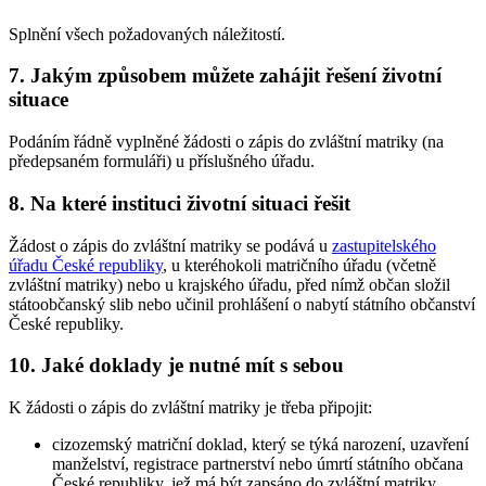
Splnění všech požadovaných náležitostí.
7. Jakým způsobem můžete zahájit řešení životní
situace
Podáním řádně vyplněné žádosti o zápis do zvláštní matriky (na
předepsaném formuláři) u příslušného úřadu.
8. Na které instituci životní situaci řešit
Žádost o zápis do zvláštní matriky se podává u
zastupitelského
úřadu České republiky
, u kteréhokoli matričního úřadu (včetně
zvláštní matriky) nebo u krajského úřadu, před nímž občan složil
státoobčanský slib nebo učinil prohlášení o nabytí státního občanství
České republiky.
10. Jaké doklady je nutné mít s sebou
K žádosti o zápis do zvláštní matriky je třeba připojit:
cizozemský matriční doklad, který se týká narození, uzavření
manželství, registrace partnerství nebo úmrtí státního občana
České republiky, jež má být zapsáno do zvláštní matriky,