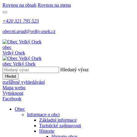
Rovnou na obsah
Rovnou na menu
+420 321 795 523
obecni.urad@velky-osek.cz
obec
Velký Osek
obec
Velký Osek
Hledaný výraz
Hledat
rozšířené vyhledávání
Mapa webu
Vytisknout
Facebook
Obec
Informace o obci
Základní informace
Turistické zajímavosti
Historie
Historie obce