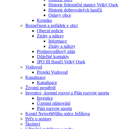
Historie železniční stanice Velký Osek
Historie dobrovolných hasičů
Oslavy obce
Kronika
Bezpečnost a pořádek v obci
Obecní policie
Ztráty a nálezy
Informace
Ztráty a nálezy
Protipovodňový plán
Důležité kontakty
JPO III Hasiči Velký Osek
Vodovod
Projekt Vodovod
Kanalizace
Kanalizace
Životní prostředí
Investice, územní rozvoj a Plán rozvoje sportu
Investice
Územní plánování
Plán rozvoje sportu
Kostel Nejsvětějšího srdce Ježíšova
Péče o seniory
Školství