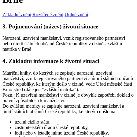
Základní znění
Rozšířené znění
Úplné znění
3. Pojmenování (název) životní situace
Narození, uzavření manželství, vznik registrovaného partnerství
nebo úmrtí státních občanů České republiky v cizině - zvláštní
matrika v Brně
4. Základní informace k životní situaci
Matriční knihy, do kterých se zapisuje narození, uzavření
manželství, vznik registrovaného partnerství a úmrtí státních občanů
České republiky, ke kterým došlo v cizině, vede Úřad městské části
Brno-střed (dále jen "zvláštní matrika").
Pozn.
:
K uzavření manželství v cizině je obvykle zapotřebí doklad o
právní způsobilosti k manželství.
Do zvláštní matriky se zapisuje narození, uzavření manželství a
úmrtí státních občanů České republiky, ke kterým došlo na:
území cizího státu,
zastupitelském úřadu České republiky,
lodi nebo v letadle mimo území České republiky,