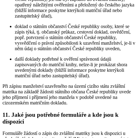
opatřený náležitými ověřeními a přeložený do českého jazyka
(bližší informace poskytne kterýkoli matriční úřad nebo
zastupitelský úřad),
doklad o státním občanství České republiky osoby, které se
zápis týká, tj. občanský průkaz, cestovní doklad, osvědčení,
popř. potvrzení o státním občanství České republiky,
vysvědčení o právní způsobilosti k uzavření manželství, je-li v
něm údaj o státním občanství České republiky uveden,
další doklady potřebné k ověření správnosti údajů
zapisovaných do matriční knihy, nelze-li je prokázat shora
uvedenými doklady (bližší informace poskytne kterýkoli
matriční úřad nebo zastupitelský úřad).
Při zápisu manželství uzavřeného na území cizího státu zvláštní
matrika na základě žádosti státního občana České republiky uvede
jeho příjmení i příjmení jeho manžela v podobě uvedené na
cizozemském matričním dokladu.
11. Jaké jsou potřebné formuláře a kde jsou k
dispozici
Formuláře žádostí o zápis do zvláštní matriky jsou k dispozici u