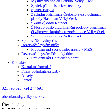
Myslivecký spolek Pětidubí Velký Osek
Spolek přátel historické techniky
Spolek Baryba
Základní organizace Českého svazu ochránců
přírody Hastrman Velký Osek
Skautský oddíl Rejnoci
Žádost o poskytnutí finanční podpory organizaci
či zájmové skupině z rozpočtu obce Velký Osek
Seznam spolků obce Velký Osek
Sportoviště a volný čas
Rezervační systém hřiště
Provozní řád sportovního areálu v MZŠ
Rezervační systém Dělnický dům
Provozní řád Dělnického domu
Kontakty
Kontaktní formulář
Firmy,podnikatelé,služby
Ankety
Senioři
321 795 523
,
724 277 691
obecni.urad@velky-osek.cz
Úřední hodiny