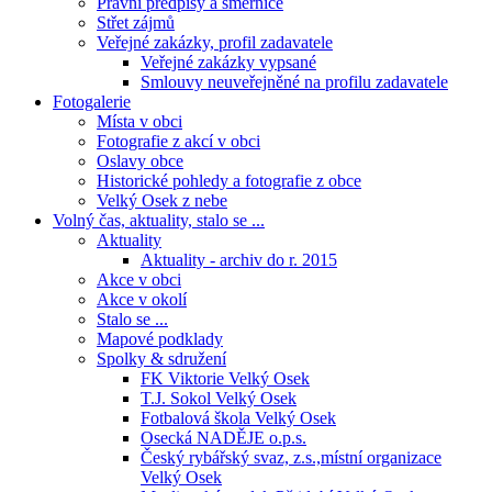
Právní předpisy a směrnice
Střet zájmů
Veřejné zakázky, profil zadavatele
Veřejné zakázky vypsané
Smlouvy neuveřejněné na profilu zadavatele
Fotogalerie
Místa v obci
Fotografie z akcí v obci
Oslavy obce
Historické pohledy a fotografie z obce
Velký Osek z nebe
Volný čas, aktuality, stalo se ...
Aktuality
Aktuality - archiv do r. 2015
Akce v obci
Akce v okolí
Stalo se ...
Mapové podklady
Spolky & sdružení
FK Viktorie Velký Osek
T.J. Sokol Velký Osek
Fotbalová škola Velký Osek
Osecká NADĚJE o.p.s.
Český rybářský svaz, z.s.,místní organizace
Velký Osek