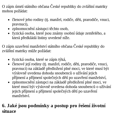
O zápis úmrtí státního občana České republiky do zvláštní matriky
mohou požádat:
členové jeho rodiny (tj. manžel, rodiče, děti, prarodiče, vnuci,
pravnuci),
zplnomocnění zástupci těchto osob,
fyzická osoba, které jsou známy osobní údaje zemřelého, a
která předkládá listiny uvedené níže.
O zápis uzavření manželství státního občana České republiky do
zvláštní matriky může požádat:
fyzická osoba, které se zápis týká,
členové její rodiny (tj. manžel, rodiče, děti, prarodiče, vnuci,
pravnuci) na základě předložení plné moci, ve které musí být
výslovně uvedena dohoda snoubenců o užívání jejich
příjmení a příjmení společných dětí po uzavření manželství,
zplnomocnění zástupci na základě předložení plné moci, ve
které musí být výslovně uvedena dohoda snoubenců o užívání
jejich příjmení a příjmení společných dětí po uzavření
manželství.
6. Jaké jsou podmínky a postup pro řešení životní
situace