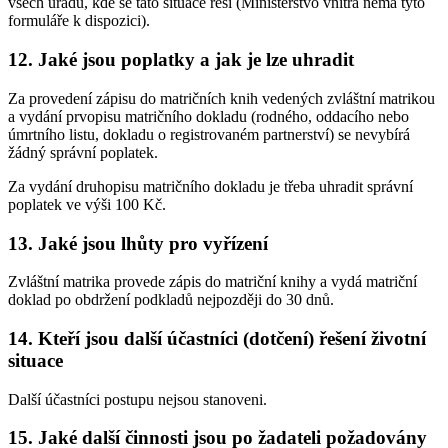
všech úřadů, kde se tato situace řeší (Ministerstvo vnitra nemá tyto
formuláře k dispozici).
12. Jaké jsou poplatky a jak je lze uhradit
Za provedení zápisu do matričních knih vedených zvláštní matrikou
a vydání prvopisu matričního dokladu (rodného, oddacího nebo
úmrtního listu, dokladu o registrovaném partnerství) se nevybírá
žádný správní poplatek.
Za vydání druhopisu matričního dokladu je třeba uhradit správní
poplatek ve výši 100 Kč.
13. Jaké jsou lhůty pro vyřízení
Zvláštní matrika provede zápis do matriční knihy a vydá matriční
doklad po obdržení podkladů nejpozději do 30 dnů.
14. Kteří jsou další účastníci (dotčení) řešení životní
situace
Další účastníci postupu nejsou stanoveni.
15. Jaké další činnosti jsou po žadateli požadovány