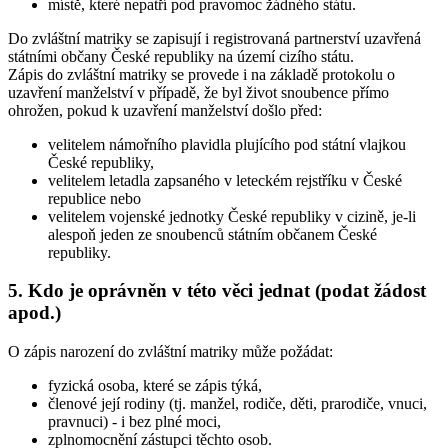
místě, které nepatří pod pravomoc žádného státu.
Do zvláštní matriky se zapisují i registrovaná partnerství uzavřená
státními občany České republiky na území cizího státu.
Zápis do zvláštní matriky se provede i na základě protokolu o
uzavření manželství v případě, že byl život snoubence přímo
ohrožen, pokud k uzavření manželství došlo před:
velitelem námořního plavidla plujícího pod státní vlajkou
České republiky,
velitelem letadla zapsaného v leteckém rejstříku v České
republice nebo
velitelem vojenské jednotky České republiky v cizině, je-li
alespoň jeden ze snoubenců státním občanem České
republiky.
5. Kdo je oprávněn v této věci jednat (podat žádost
apod.)
O zápis narození do zvláštní matriky může požádat:
fyzická osoba, které se zápis týká,
členové její rodiny (tj. manžel, rodiče, děti, prarodiče, vnuci,
pravnuci) - i bez plné moci,
zplnomocnění zástupci těchto osob.