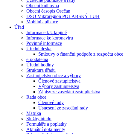
Užitečné publikace a rady
Obecní knihovna
Obecní časopis Osečan
DSO Mikroregion POLABSKÝ LUH
Mobilní aplikace
Úřad
Informace k Ukrajině
Informace ke koronaviru
Povinné informace
Úřední deska
Smlouvy o finanční podpoře z rozpočtu obce
e-podatelna
Úřední hodiny
Struktura úřadu
Zastupitelstvo obce a výbory
Členové zastupitelstva
Výbory zastupitelstva
Zápisy ze zasedání zastupitelstva
Rada obce
Členové rady
Usnesení ze zasedání rady
Matrika
Služby úřadu
Formuláře a poplatky
Aktuální dokumenty