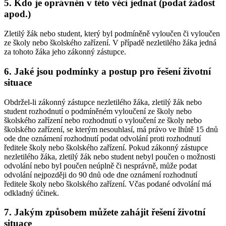
5. Kdo je oprávněn v této věci jednat (podat žádost
apod.)
Zletilý žák nebo student, který byl podmíněně vyloučen či vyloučen
ze školy nebo školského zařízení. V případě nezletilého žáka jedná
za tohoto žáka jeho zákonný zástupce.
6. Jaké jsou podmínky a postup pro řešení životní
situace
Obdržel-li zákonný zástupce nezletilého žáka, zletilý žák nebo
student rozhodnutí o podmíněném vyloučení ze školy nebo
školského zařízení nebo rozhodnutí o vyloučení ze školy nebo
školského zařízení, se kterým nesouhlasí, má právo ve lhůtě 15 dnů
ode dne oznámení rozhodnutí podat odvolání proti rozhodnutí
ředitele školy nebo školského zařízení. Pokud zákonný zástupce
nezletilého žáka, zletilý žák nebo student nebyl poučen o možnosti
odvolání nebo byl poučen neúplně či nesprávně, může podat
odvolání nejpozději do 90 dnů ode dne oznámení rozhodnutí
ředitele školy nebo školského zařízení. Včas podané odvolání má
odkladný účinek.
7. Jakým způsobem můžete zahájit řešení životní
situace