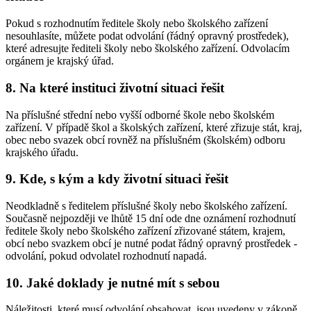
Pokud s rozhodnutím ředitele školy nebo školského zařízení
nesouhlasíte, můžete podat odvolání (řádný opravný prostředek),
které adresujte řediteli školy nebo školského zařízení. Odvolacím
orgánem je krajský úřad.
8. Na které instituci životní situaci řešit
Na příslušné střední nebo vyšší odborné škole nebo školském
zařízení. V případě škol a školských zařízení, které zřizuje stát, kraj,
obec nebo svazek obcí rovněž na příslušném (školském) odboru
krajského úřadu.
9. Kde, s kým a kdy životní situaci řešit
Neodkladně s ředitelem příslušné školy nebo školského zařízení.
Současně nejpozději ve lhůtě 15 dní ode dne oznámení rozhodnutí
ředitele školy nebo školského zařízení zřizované státem, krajem,
obcí nebo svazkem obcí je nutné podat řádný opravný prostředek -
odvolání, pokud odvolatel rozhodnutí napadá.
10. Jaké doklady je nutné mít s sebou
Náležitosti, které musí odvolání obsahovat, jsou uvedeny v zákoně