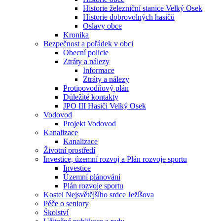
Historie železniční stanice Velký Osek
Historie dobrovolných hasičů
Oslavy obce
Kronika
Bezpečnost a pořádek v obci
Obecní policie
Ztráty a nálezy
Informace
Ztráty a nálezy
Protipovodňový plán
Důležité kontakty
JPO III Hasiči Velký Osek
Vodovod
Projekt Vodovod
Kanalizace
Kanalizace
Životní prostředí
Investice, územní rozvoj a Plán rozvoje sportu
Investice
Územní plánování
Plán rozvoje sportu
Kostel Nejsvětějšího srdce Ježíšova
Péče o seniory
Školství