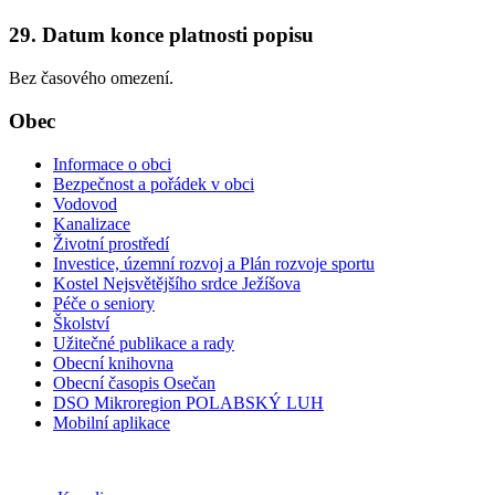
29. Datum konce platnosti popisu
Bez časového omezení.
Obec
Informace o obci
Bezpečnost a pořádek v obci
Vodovod
Kanalizace
Životní prostředí
Investice, územní rozvoj a Plán rozvoje sportu
Kostel Nejsvětějšího srdce Ježíšova
Péče o seniory
Školství
Užitečné publikace a rady
Obecní knihovna
Obecní časopis Osečan
DSO Mikroregion POLABSKÝ LUH
Mobilní aplikace