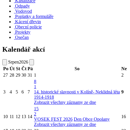
Kanalizace
Odpady
Vodovod
Poplatky a formuláře
Kácení dřevin
Obecní policie
Projekty
Osečan
Kalendář akcí
Srpen
2026
Po
Út
St
Čt
Pá
So
Ne
27
28
29
30
31
1
2
8
1
3
4
5
6
7
14. historické slavnosti v Kolíně- Neklidná léta
9
1914-1918
Zobrazit všechny záznamy ze dne
15
2
10
11
12
13
14
16
VOSEK FEST 2026
Den Obce Opolany
Zobrazit všechny záznamy ze dne