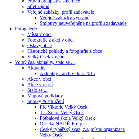
Právní předpisy a směrnice
Střet zájmů
Veřejné zakázky, profil zadavatele
Veřejné zakázky vypsané
Smlouvy neuveřejněné na profilu zadavatele
Fotogalerie
Místa v obci
Fotografie z akcí v obci
Oslavy obce
Historické pohledy a fotografie z obce
Velký Osek z nebe
Volný čas, aktuality, stalo se ...
Aktuality
Aktuality - archiv do r. 2015
Akce v obci
Akce v okolí
Stalo se ...
Mapové podklady
Spolky & sdružení
FK Viktorie Velký Osek
T.J. Sokol Velký Osek
Fotbalová škola Velký Osek
Osecká NADĚJE o.p.s.
Český rybářský svaz, z.s.,místní organizace
Velký Osek