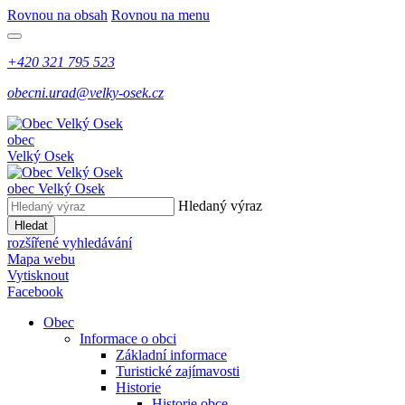
Rovnou na obsah
Rovnou na menu
+420 321 795 523
obecni.urad@velky-osek.cz
obec
Velký Osek
obec
Velký Osek
Hledaný výraz
Hledat
rozšířené vyhledávání
Mapa webu
Vytisknout
Facebook
Obec
Informace o obci
Základní informace
Turistické zajímavosti
Historie
Historie obce