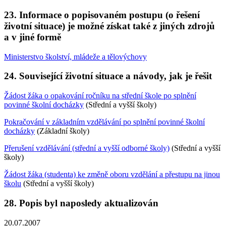
23. Informace o popisovaném postupu (o řešení
životní situace) je možné získat také z jiných zdrojů
a v jiné formě
Ministerstvo školství, mládeže a tělovýchovy
24. Související životní situace a návody, jak je řešit
Žádost žáka o opakování ročníku na střední škole po splnění
povinné školní docházky
(Střední a vyšší školy)
Pokračování v základním vzdělávání po splnění povinné školní
docházky
(Základní školy)
Přerušení vzdělávání (střední a vyšší odborné školy)
(Střední a vyšší
školy)
Žádost žáka (studenta) ke změně oboru vzdělání a přestupu na jinou
školu
(Střední a vyšší školy)
28. Popis byl naposledy aktualizován
20.07.2007