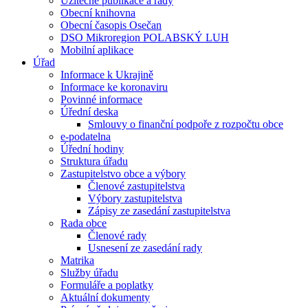
Užitečné publikace a rady
Obecní knihovna
Obecní časopis Osečan
DSO Mikroregion POLABSKÝ LUH
Mobilní aplikace
Úřad
Informace k Ukrajině
Informace ke koronaviru
Povinné informace
Úřední deska
Smlouvy o finanční podpoře z rozpočtu obce
e-podatelna
Úřední hodiny
Struktura úřadu
Zastupitelstvo obce a výbory
Členové zastupitelstva
Výbory zastupitelstva
Zápisy ze zasedání zastupitelstva
Rada obce
Členové rady
Usnesení ze zasedání rady
Matrika
Služby úřadu
Formuláře a poplatky
Aktuální dokumenty