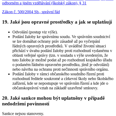
odborném a jiném vzdělávání (školský zákon), § 31
Zákon č. 500/2004 Sb., správní řád
19. Jaké jsou opravné prostředky a jak se uplatňují
Odvolání (postup viz výše).
Podání žaloby ke správnímu soudu. Ve správním soudnictví
se lze domáhat ochrany práv zásadně až po vyčerpání
řádných opravných prostředků. V uváděné životní situaci
přichází v úvahu podání žaloby proti rozhodnutí vydanému v
oblasti veřejné správy (tzn. v souladu s výše uvedeným, že
tuto žalobu je možné podat až po rozhodnutí krajského úřadu
o podaném řádném opravném prostředku, jímž je odvolání)
nebo návrhu na ochranu proti nečinnosti správního orgánu.
Podání žaloby v rámci občanského soudního řízení proti
rozhodnutí ředitele soukromé a církevní školy nebo školského
zařízení, kde se nepostupuje ve správním řízení a kde jde o
občanskoprávní vztah na základě uzavřené smlouvy.
20. Jaké sankce mohou být uplatněny v případě
nedodržení povinností
Sankce nejsou stanoveny.