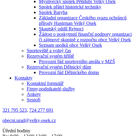
Myslivecký spolek Pětidubí Velký Osek
Spolek přátel historické techniky
Spolek Baryba
Základní organizace Českého svazu ochránců
přírody Hastrman Velký Osek
Skautský oddíl Rejnoci
Žádost o poskytnutí finanční podpory organizaci
či zájmové skupině z rozpočtu obce Velký Osek
Seznam spolků obce Velký Osek
Sportoviště a volný čas
Rezervační systém hřiště
Provozní řád sportovního areálu v MZŠ
Rezervační systém Dělnický dům
Provozní řád Dělnického domu
Kontakty
Kontaktní formulář
Firmy,podnikatelé,služby
Ankety
Senioři
321 795 523
,
724 277 691
obecni.urad@velky-osek.cz
Úřední hodiny