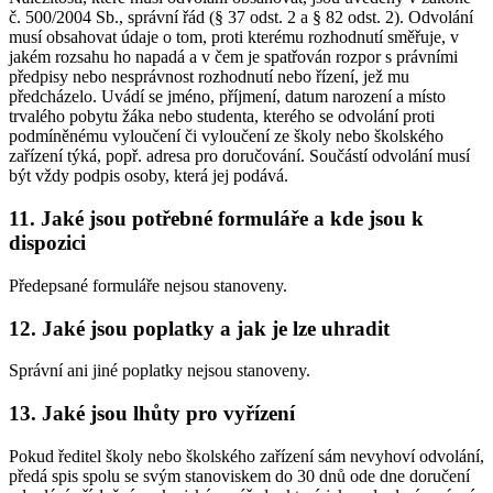
č. 500/2004 Sb., správní řád (§ 37 odst. 2 a § 82 odst. 2). Odvolání
musí obsahovat údaje o tom, proti kterému rozhodnutí směřuje, v
jakém rozsahu ho napadá a v čem je spatřován rozpor s právními
předpisy nebo nesprávnost rozhodnutí nebo řízení, jež mu
předcházelo. Uvádí se jméno, příjmení, datum narození a místo
trvalého pobytu žáka nebo studenta, kterého se odvolání proti
podmíněnému vyloučení či vyloučení ze školy nebo školského
zařízení týká, popř. adresa pro doručování. Součástí odvolání musí
být vždy podpis osoby, která jej podává.
11. Jaké jsou potřebné formuláře a kde jsou k
dispozici
Předepsané formuláře nejsou stanoveny.
12. Jaké jsou poplatky a jak je lze uhradit
Správní ani jiné poplatky nejsou stanoveny.
13. Jaké jsou lhůty pro vyřízení
Pokud ředitel školy nebo školského zařízení sám nevyhoví odvolání,
předá spis spolu se svým stanoviskem do 30 dnů ode dne doručení