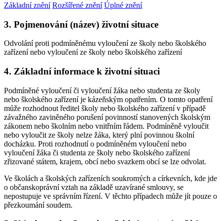
Základní znění
Rozšířené znění
Úplné znění
3. Pojmenování (název) životní situace
Odvolání proti podmíněnému vyloučení ze školy nebo školského
zařízení nebo vyloučení ze školy nebo školského zařízení
4. Základní informace k životní situaci
Podmíněné vyloučení či vyloučení žáka nebo studenta ze školy
nebo školského zařízení je kázeňským opatřením. O tomto opatření
může rozhodnout ředitel školy nebo školského zařízení v případě
závažného zaviněného porušení povinností stanovených školským
zákonem nebo školním nebo vnitřním řádem. Podmíněně vyloučit
nebo vyloučit ze školy nelze žáka, který plní povinnou školní
docházku. Proti rozhodnutí o podmíněném vyloučení nebo
vyloučení žáka či studenta ze školy nebo školského zařízení
zřizované státem, krajem, obcí nebo svazkem obcí se lze odvolat.
Ve školách a školských zařízeních soukromých a církevních, kde jde
o občanskoprávní vztah na základě uzavírané smlouvy, se
nepostupuje ve správním řízení. V těchto případech může jít pouze o
přezkoumání soudem.