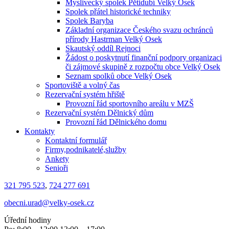
Myslivecký spolek Pětidubí Velký Osek
Spolek přátel historické techniky
Spolek Baryba
Základní organizace Českého svazu ochránců
přírody Hastrman Velký Osek
Skautský oddíl Rejnoci
Žádost o poskytnutí finanční podpory organizaci
či zájmové skupině z rozpočtu obce Velký Osek
Seznam spolků obce Velký Osek
Sportoviště a volný čas
Rezervační systém hřiště
Provozní řád sportovního areálu v MZŠ
Rezervační systém Dělnický dům
Provozní řád Dělnického domu
Kontakty
Kontaktní formulář
Firmy,podnikatelé,služby
Ankety
Senioři
321 795 523
,
724 277 691
obecni.urad@velky-osek.cz
Úřední hodiny