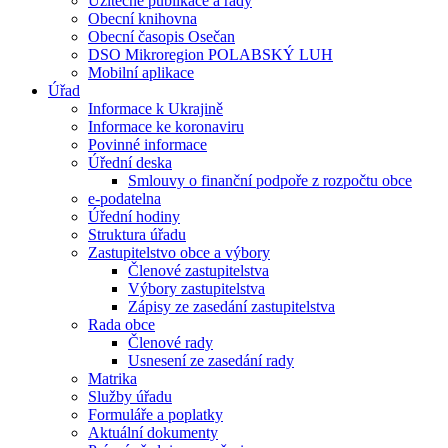
Užitečné publikace a rady
Obecní knihovna
Obecní časopis Osečan
DSO Mikroregion POLABSKÝ LUH
Mobilní aplikace
Úřad
Informace k Ukrajině
Informace ke koronaviru
Povinné informace
Úřední deska
Smlouvy o finanční podpoře z rozpočtu obce
e-podatelna
Úřední hodiny
Struktura úřadu
Zastupitelstvo obce a výbory
Členové zastupitelstva
Výbory zastupitelstva
Zápisy ze zasedání zastupitelstva
Rada obce
Členové rady
Usnesení ze zasedání rady
Matrika
Služby úřadu
Formuláře a poplatky
Aktuální dokumenty