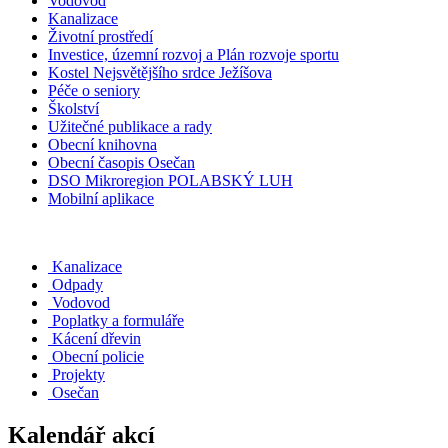
Vodovod
Kanalizace
Životní prostředí
Investice, územní rozvoj a Plán rozvoje sportu
Kostel Nejsvětějšího srdce Ježíšova
Péče o seniory
Školství
Užitečné publikace a rady
Obecní knihovna
Obecní časopis Osečan
DSO Mikroregion POLABSKÝ LUH
Mobilní aplikace
Kanalizace
Odpady
Vodovod
Poplatky a formuláře
Kácení dřevin
Obecní policie
Projekty
Osečan
Kalendář akcí