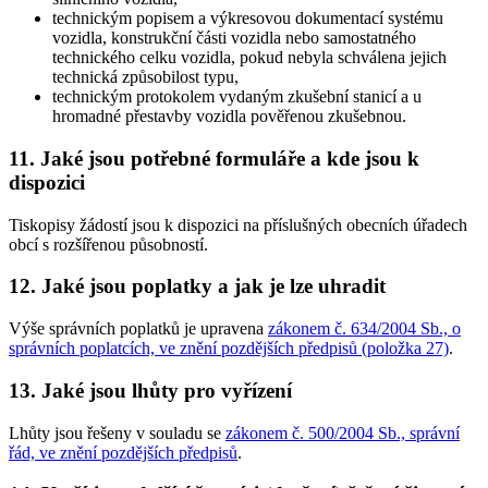
technickým popisem a výkresovou dokumentací systému
vozidla, konstrukční části vozidla nebo samostatného
technického celku vozidla, pokud nebyla schválena jejich
technická způsobilost typu,
technickým protokolem vydaným zkušební stanicí a u
hromadné přestavby vozidla pověřenou zkušebnou.
11. Jaké jsou potřebné formuláře a kde jsou k
dispozici
Tiskopisy žádostí jsou k dispozici na příslušných obecních úřadech
obcí s rozšířenou působností.
12. Jaké jsou poplatky a jak je lze uhradit
Výše správních poplatků je upravena
zákonem č. 634/2004 Sb., o
správních poplatcích, ve znění pozdějších předpisů (položka 27)
.
13. Jaké jsou lhůty pro vyřízení
Lhůty jsou řešeny v souladu se
zákonem č. 500/2004 Sb., správní
řád, ve znění pozdějších předpisů
.