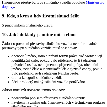
Hromadnou přestavbu typu silničního vozidla povoluje
Ministerstvo
dopravy
.
9. Kde, s kým a kdy životní situaci řešit
S pracovníkem příslušného úřadu.
10. Jaké doklady je nutné mít s sebou
Žádost o povolení přestavby silničního vozidla nebo hromadné
přestavby typu silničního vozidla musí obsahovat:
obchodní jméno, sídlo a právní formu právnické osoby a její
identifikační číslo, pokud bylo přiděleno, je-li žadatelem
právnická osoba, nebo jméno a příjmení, pobyt, obchodní
jméno, rodné číslo a identifikační číslo fyzické osoby, pokud
bylo přiděleno, je-li žadatelem fyzická osoba,
druh a kategorii silničního vozidla,
účel, pro který má být silniční vozidlo používáno.
Žádost musí být doložena těmito doklady:
podrobným popisem přestavby silničního vozidla,
návrhem na změnu údajů zapisovaných v technickém průkazu
silničního vozidla,