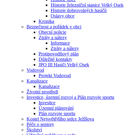
Historie železniční stanice Velký Osek
Historie dobrovolných hasičů
Oslavy obce
Kronika
Bezpečnost a pořádek v obci
Obecní policie
Ztráty a nálezy
Informace
Ztráty a nálezy
Protipovodňový plán
Důležité kontakty
JPO III Hasiči Velký Osek
Vodovod
Projekt Vodovod
Kanalizace
Kanalizace
Životní prostředí
Investice, územní rozvoj a Plán rozvoje sportu
Investice
Územní plánování
Plán rozvoje sportu
Kostel Nejsvětějšího srdce Ježíšova
Péče o seniory
Školství