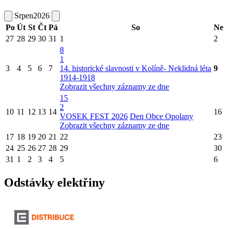
Srpen
2026
Po
Út
St
Čt
Pá
So
Ne
27
28
29
30
31
1
2
8
1
3
4
5
6
7
14. historické slavnosti v Kolíně- Neklidná léta
9
1914-1918
Zobrazit všechny záznamy ze dne
15
2
10
11
12
13
14
16
VOSEK FEST 2026
Den Obce Opolany
Zobrazit všechny záznamy ze dne
17
18
19
20
21
22
23
24
25
26
27
28
29
30
31
1
2
3
4
5
6
Odstávky elektřiny