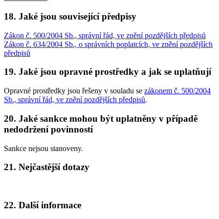
18. Jaké jsou související předpisy
Zákon č. 500/2004 Sb., správní řád, ve znění pozdějších předpisů
Zákon č. 634/2004 Sb., o správních poplatcích, ve znění pozdějších
předpisů
19. Jaké jsou opravné prostředky a jak se uplatňují
Opravné prostředky jsou řešeny v souladu se
zákonem č. 500/2004
Sb., správní řád, ve znění pozdějších předpisů
.
20. Jaké sankce mohou být uplatněny v případě
nedodržení povinností
Sankce nejsou stanoveny.
21. Nejčastější dotazy
22. Další informace