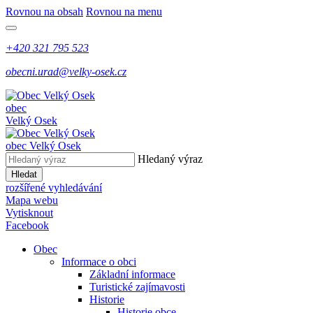
Rovnou na obsah
Rovnou na menu
+420 321 795 523
obecni.urad@velky-osek.cz
obec
Velký Osek
obec
Velký Osek
Hledaný výraz
Hledat
rozšířené vyhledávání
Mapa webu
Vytisknout
Facebook
Obec
Informace o obci
Základní informace
Turistické zajímavosti
Historie
Historie obce