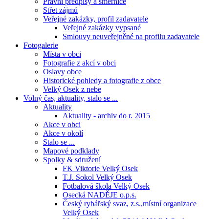
Právní předpisy a směrnice
Střet zájmů
Veřejné zakázky, profil zadavatele
Veřejné zakázky vypsané
Smlouvy neuveřejněné na profilu zadavatele
Fotogalerie
Místa v obci
Fotografie z akcí v obci
Oslavy obce
Historické pohledy a fotografie z obce
Velký Osek z nebe
Volný čas, aktuality, stalo se ...
Aktuality
Aktuality - archiv do r. 2015
Akce v obci
Akce v okolí
Stalo se ...
Mapové podklady
Spolky & sdružení
FK Viktorie Velký Osek
T.J. Sokol Velký Osek
Fotbalová škola Velký Osek
Osecká NADĚJE o.p.s.
Český rybářský svaz, z.s.,místní organizace
Velký Osek