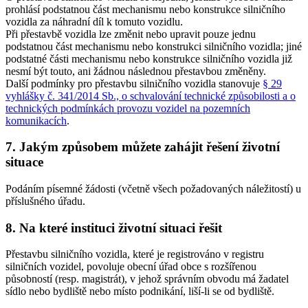
prohlásí podstatnou část mechanismu nebo konstrukce silničního
vozidla za náhradní díl k tomuto vozidlu.
Při přestavbě vozidla lze změnit nebo upravit pouze jednu
podstatnou část mechanismu nebo konstrukci silničního vozidla; jiné
podstatné části mechanismu nebo konstrukce silničního vozidla již
nesmí být touto, ani žádnou následnou přestavbou změněny.
Další podmínky pro přestavbu silničního vozidla stanovuje
§ 29
vyhlášky č. 341/2014 Sb., o schvalování technické způsobilosti a o
technických podmínkách provozu vozidel na pozemních
komunikacích
.
7. Jakým způsobem můžete zahájit řešení životní
situace
Podáním písemné žádosti (včetně všech požadovaných náležitostí) u
příslušného úřadu.
8. Na které instituci životní situaci řešit
Přestavbu silničního vozidla, které je registrováno v registru
silničních vozidel, povoluje obecní úřad obce s rozšířenou
působností (resp. magistrát), v jehož správním obvodu má žadatel
sídlo nebo bydliště nebo místo podnikání, liší-li se od bydliště.