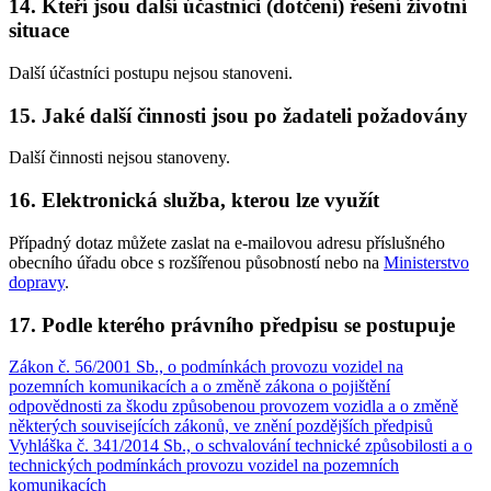
14. Kteří jsou další účastníci (dotčení) řešení životní
situace
Další účastníci postupu nejsou stanoveni.
15. Jaké další činnosti jsou po žadateli požadovány
Další činnosti nejsou stanoveny.
16. Elektronická služba, kterou lze využít
Případný dotaz můžete zaslat na e-mailovou adresu příslušného
obecního úřadu obce s rozšířenou působností nebo na
Ministerstvo
dopravy
.
17. Podle kterého právního předpisu se postupuje
Zákon č. 56/2001 Sb., o podmínkách provozu vozidel na
pozemních komunikacích a o změně zákona o pojištění
odpovědnosti za škodu způsobenou provozem vozidla a o změně
některých souvisejících zákonů, ve znění pozdějších předpisů
Vyhláška č. 341/2014 Sb., o schvalování technické způsobilosti a o
technických podmínkách provozu vozidel na pozemních
komunikacích