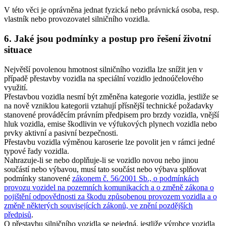
V této věci je oprávněna jednat fyzická nebo právnická osoba, resp.
vlastník nebo provozovatel silničního vozidla.
6. Jaké jsou podmínky a postup pro řešení životní
situace
Největší povolenou hmotnost silničního vozidla lze snížit jen v
případě přestavby vozidla na speciální vozidlo jednoúčelového
využití.
Přestavbou vozidla nesmí být změněna kategorie vozidla, jestliže se
na nově vzniklou kategorii vztahují přísnější technické požadavky
stanovené prováděcím právním předpisem pro brzdy vozidla, vnější
hluk vozidla, emise škodlivin ve výfukových plynech vozidla nebo
prvky aktivní a pasivní bezpečnosti.
Přestavbu vozidla výměnou karoserie lze povolit jen v rámci jedné
typové řady vozidla.
Nahrazuje-li se nebo doplňuje-li se vozidlo novou nebo jinou
součástí nebo výbavou, musí tato součást nebo výbava splňovat
podmínky stanovené
zákonem č. 56/2001 Sb., o podmínkách
provozu vozidel na pozemních komunikacích a o změně zákona o
pojištění odpovědnosti za škodu způsobenou provozem vozidla a o
změně některých souvisejících zákonů, ve znění pozdějších
předpisů
.
O přestavbu silničního vozidla se nejedná, jestliže výrobce vozidla