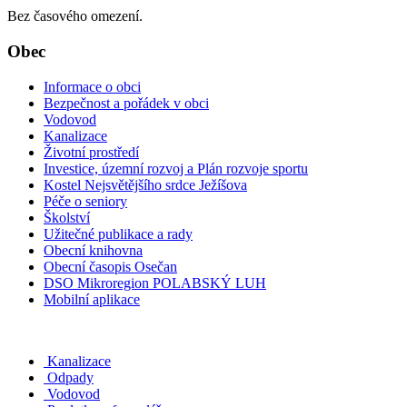
Bez časového omezení.
Obec
Informace o obci
Bezpečnost a pořádek v obci
Vodovod
Kanalizace
Životní prostředí
Investice, územní rozvoj a Plán rozvoje sportu
Kostel Nejsvětějšího srdce Ježíšova
Péče o seniory
Školství
Užitečné publikace a rady
Obecní knihovna
Obecní časopis Osečan
DSO Mikroregion POLABSKÝ LUH
Mobilní aplikace
Kanalizace
Odpady
Vodovod