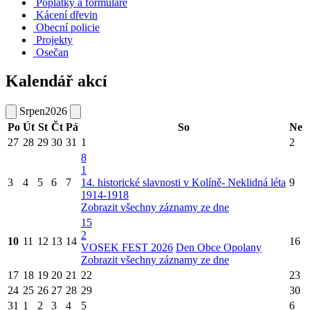
Poplatky a formuláře
Kácení dřevin
Obecní policie
Projekty
Osečan
Kalendář akcí
Srpen
2026
Po
Út
St
Čt
Pá
So
Ne
27
28
29
30
31
1
2
8
1
3
4
5
6
7
14. historické slavnosti v Kolíně- Neklidná léta
9
1914-1918
Zobrazit všechny záznamy ze dne
15
2
10
11
12
13
14
16
VOSEK FEST 2026
Den Obce Opolany
Zobrazit všechny záznamy ze dne
17
18
19
20
21
22
23
24
25
26
27
28
29
30
31
1
2
3
4
5
6