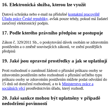
16. Elektronická služba, kterou lze využít
Datová schránka nebo e-mail na příslušné
kontaktní pracoviště
Úřadu práce České republiky
, avšak pouze tehdy, pokud má žadatel
zaručený elektronický podpis.
17. Podle kterého právního předpisu se postupuje
Zákon č. 329/2011 Sb., o poskytování dávek osobám se zdravotním
postižením a o změně souvisejících zákonů, ve znění pozdějších
předpisů
19. Jaké jsou opravné prostředky a jak se uplatňují
Proti rozhodnutí o zamítnutí žádosti o přiznání průkazu osoby se
zdravotním postižením nebo rozhodnutí o přiznání určitého typu
průkazu osoby se zdravotním postižením můžete podat odvolání do
15 dnů od doručení rozhodnutí, a to k
Ministerstvu práce a
sociálních věcí
prostřednictvím úřadu, který rozhodl.
20. Jaké sankce mohou být uplatněny v případě
nedodržení povinností