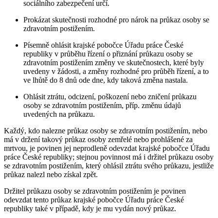
sociálního zabezpečení určí.
Prokázat skutečnosti rozhodné pro nárok na průkaz osoby se
zdravotním postižením.
Písemně ohlásit krajské pobočce Úřadu práce České
republiky v průběhu řízení o přiznání průkazu osoby se
zdravotním postižením změny ve skutečnostech, které byly
uvedeny v žádosti, a změny rozhodné pro průběh řízení, a to
ve lhůtě do 8 dnů ode dne, kdy taková změna nastala.
Ohlásit ztrátu, odcizení, poškození nebo zničení průkazu
osoby se zdravotním postižením, příp. změnu údajů
uvedených na průkazu.
Každý, kdo nalezne průkaz osoby se zdravotním postižením, nebo
má v držení takový průkaz osoby zemřelé nebo prohlášené za
mrtvou, je povinen jej neprodleně odevzdat krajské pobočce Úřadu
práce České republiky; stejnou povinnost má i držitel průkazu osoby
se zdravotním postižením, který ohlásil ztrátu svého průkazu, jestliže
průkaz nalezl nebo získal zpět.
Držitel průkazu osoby se zdravotním postižením je povinen
odevzdat tento průkaz krajské pobočce Úřadu práce České
republiky také v případě, kdy je mu vydán nový průkaz.