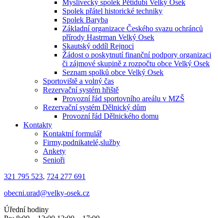
Myslivecký spolek Pětidubí Velký Osek
Spolek přátel historické techniky
Spolek Baryba
Základní organizace Českého svazu ochránců
přírody Hastrman Velký Osek
Skautský oddíl Rejnoci
Žádost o poskytnutí finanční podpory organizaci
či zájmové skupině z rozpočtu obce Velký Osek
Seznam spolků obce Velký Osek
Sportoviště a volný čas
Rezervační systém hřiště
Provozní řád sportovního areálu v MZŠ
Rezervační systém Dělnický dům
Provozní řád Dělnického domu
Kontakty
Kontaktní formulář
Firmy,podnikatelé,služby
Ankety
Senioři
321 795 523
,
724 277 691
obecni.urad@velky-osek.cz
Úřední hodiny