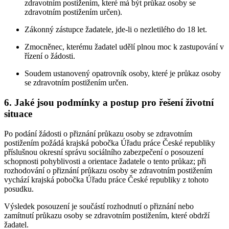
zdravotním postižením, které má být průkaz osoby se
zdravotním postižením určen).
Zákonný zástupce žadatele, jde-li o nezletilého do 18 let.
Zmocněnec, kterému žadatel udělí plnou moc k zastupování v
řízení o žádosti.
Soudem ustanovený opatrovník osoby, které je průkaz osoby
se zdravotním postižením určen.
6. Jaké jsou podmínky a postup pro řešení životní
situace
Po podání žádosti o přiznání průkazu osoby se zdravotním
postižením požádá krajská pobočka Úřadu práce České republiky
příslušnou okresní správu sociálního zabezpečení o posouzení
schopnosti pohyblivosti a orientace žadatele o tento průkaz; při
rozhodování o přiznání průkazu osoby se zdravotním postižením
vychází krajská pobočka Úřadu práce České republiky z tohoto
posudku.
Výsledek posouzení je součástí rozhodnutí o přiznání nebo
zamítnutí průkazu osoby se zdravotním postižením, které obdrží
žadatel.