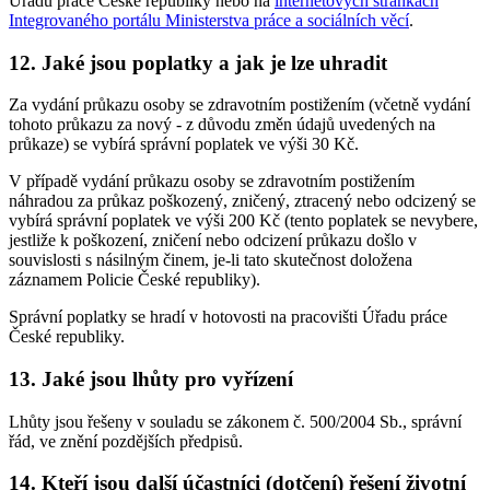
Úřadu práce České republiky nebo na
internetových stránkách
Integrovaného portálu Ministerstva práce a sociálních věcí
.
12. Jaké jsou poplatky a jak je lze uhradit
Za vydání průkazu osoby se zdravotním postižením (včetně vydání
tohoto průkazu za nový - z důvodu změn údajů uvedených na
průkaze) se vybírá správní poplatek ve výši 30 Kč.
V případě vydání průkazu osoby se zdravotním postižením
náhradou za průkaz poškozený, zničený, ztracený nebo odcizený se
vybírá správní poplatek ve výši 200 Kč (tento poplatek se nevybere,
jestliže k poškození, zničení nebo odcizení průkazu došlo v
souvislosti s násilným činem, je-li tato skutečnost doložena
záznamem Policie České republiky).
Správní poplatky se hradí v hotovosti na pracovišti Úřadu práce
České republiky.
13. Jaké jsou lhůty pro vyřízení
Lhůty jsou řešeny v souladu se zákonem č. 500/2004 Sb., správní
řád, ve znění pozdějších předpisů.
14. Kteří jsou další účastníci (dotčení) řešení životní