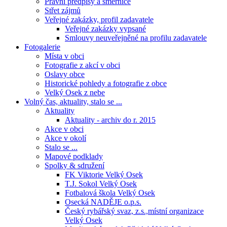
Právní předpisy a směrnice
Střet zájmů
Veřejné zakázky, profil zadavatele
Veřejné zakázky vypsané
Smlouvy neuveřejněné na profilu zadavatele
Fotogalerie
Místa v obci
Fotografie z akcí v obci
Oslavy obce
Historické pohledy a fotografie z obce
Velký Osek z nebe
Volný čas, aktuality, stalo se ...
Aktuality
Aktuality - archiv do r. 2015
Akce v obci
Akce v okolí
Stalo se ...
Mapové podklady
Spolky & sdružení
FK Viktorie Velký Osek
T.J. Sokol Velký Osek
Fotbalová škola Velký Osek
Osecká NADĚJE o.p.s.
Český rybářský svaz, z.s.,místní organizace
Velký Osek