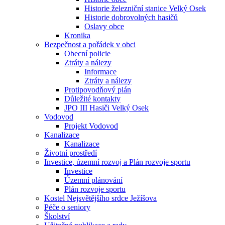
Historie železniční stanice Velký Osek
Historie dobrovolných hasičů
Oslavy obce
Kronika
Bezpečnost a pořádek v obci
Obecní policie
Ztráty a nálezy
Informace
Ztráty a nálezy
Protipovodňový plán
Důležité kontakty
JPO III Hasiči Velký Osek
Vodovod
Projekt Vodovod
Kanalizace
Kanalizace
Životní prostředí
Investice, územní rozvoj a Plán rozvoje sportu
Investice
Územní plánování
Plán rozvoje sportu
Kostel Nejsvětějšího srdce Ježíšova
Péče o seniory
Školství