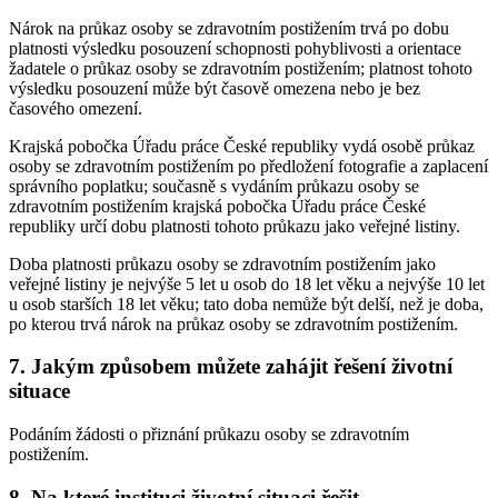
Nárok na průkaz osoby se zdravotním postižením trvá po dobu
platnosti výsledku posouzení schopnosti pohyblivosti a orientace
žadatele o průkaz osoby se zdravotním postižením; platnost tohoto
výsledku posouzení může být časově omezena nebo je bez
časového omezení.
Krajská pobočka Úřadu práce České republiky vydá osobě průkaz
osoby se zdravotním postižením po předložení fotografie a zaplacení
správního poplatku; současně s vydáním průkazu osoby se
zdravotním postižením krajská pobočka Úřadu práce České
republiky určí dobu platnosti tohoto průkazu jako veřejné listiny.
Doba platnosti průkazu osoby se zdravotním postižením jako
veřejné listiny je nejvýše 5 let u osob do 18 let věku a nejvýše 10 let
u osob starších 18 let věku; tato doba nemůže být delší, než je doba,
po kterou trvá nárok na průkaz osoby se zdravotním postižením.
7. Jakým způsobem můžete zahájit řešení životní
situace
Podáním žádosti o přiznání průkazu osoby se zdravotním
postižením.
8. Na které instituci životní situaci řešit