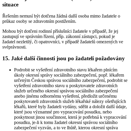
situace
Řešením nemusí být dotčena žádná další osoba mimo žadatele o
průkaz osoby se zdravotním postižením.
Mohou být dotčeni rodinní příslušníci žadatele v případě, že jej
zastupují ve správním řízení, příp. zákonní zástupci, pokud je
žadatel nezletilý, či opatrovníci, v případě žadatelů omezených ve
svéprávnosti.
15. Jaké další činnosti jsou po žadateli požadovány
Podrobit se vyšetření zdravotního stavu lékařem plnícím
úkoly okresní správy sociálního zabezpečení, popř. lékařem
určeným Českou správou sociálního zabezpečení, podrobit se
vyšetření zdravotního stavu u poskytovatele zdravotních
služeb určeného okresní správou sociálního zabezpečení
anebo jinému odbornému vyšetření, předložit určenému
poskytovateli zdravotních služeb lékařské nálezy ošetřujících
lékařů, které byly žadateli vydány, sdělit a doložit další údaje,
které jsou významné pro vypracování posudku, nebo
poskytnout jinou součinnost, která je potřebná k vypracování
posudku, je-li k tomu žadatel okresní správou sociálního
zabezpečení vyzván, a to ve lhůtě, kterou okresní správa