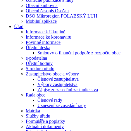
Užitečné publikace a rady
Obecní knihovna
Obecní časopis Osečan
DSO Mikroregion POLABSKÝ LUH
Mobilní aplikace
Úřad
Informace k Ukrajině
Informace ke koronaviru
Povinné informace
Úřední deska
Smlouvy o finanční podpoře z rozpočtu obce
e-podatelna
Úřední hodiny
Struktura úřadu
Zastupitelstvo obce a výbory
Členové zastupitelstva
Výbory zastupitelstva
Zápisy ze zasedání zastupitelstva
Rada obce
Členové rady
Usnesení ze zasedání rady
Matrika
Služby úřadu
Formuláře a poplatky
Aktuální dokumenty