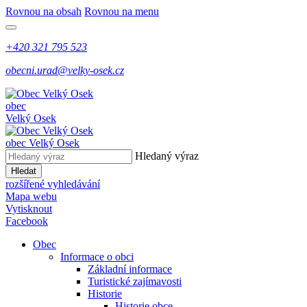
Rovnou na obsah
Rovnou na menu
+420 321 795 523
obecni.urad@velky-osek.cz
obec
Velký Osek
obec
Velký Osek
Hledaný výraz
Hledat
rozšířené vyhledávání
Mapa webu
Vytisknout
Facebook
Obec
Informace o obci
Základní informace
Turistické zajímavosti
Historie
Historie obce