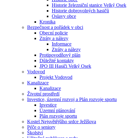
Historie železniční stanice Velký Osek
Historie dobrovolných hasičů
Oslavy obce
Kronika
Bezpečnost a pořádek v obci
Obecní policie
Ztráty a nálezy
Informace
Ztráty a nálezy
Protipovodňový plán
Důležité kontakty
JPO III Hasiči Velký Osek
Vodovod
Projekt Vodovod
Kanalizace
Kanalizace
Životní prostředí
Investice, územní rozvoj a Plán rozvoje sportu
Investice
Územní plánování
Plán rozvoje sportu
Kostel Nejsvětějšího srdce Ježíšova
Péče o seniory
Školství