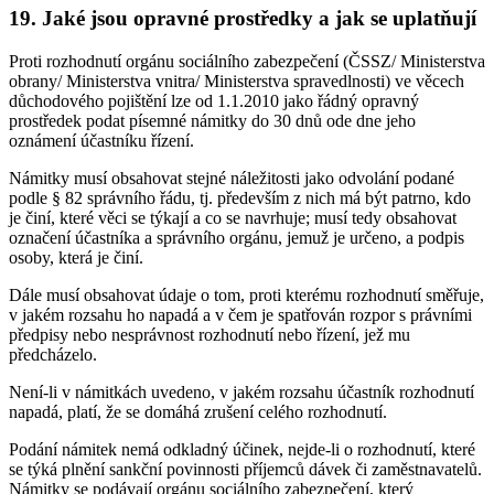
19. Jaké jsou opravné prostředky a jak se uplatňují
Proti rozhodnutí orgánu sociálního zabezpečení (ČSSZ/ Ministerstva
obrany/ Ministerstva vnitra/ Ministerstva spravedlnosti) ve věcech
důchodového pojištění lze od 1.1.2010 jako řádný opravný
prostředek podat písemné námitky do 30 dnů ode dne jeho
oznámení účastníku řízení.
Námitky musí obsahovat stejné náležitosti jako odvolání podané
podle § 82 správního řádu, tj. především z nich má být patrno, kdo
je činí, které věci se týkají a co se navrhuje; musí tedy obsahovat
označení účastníka a správního orgánu, jemuž je určeno, a podpis
osoby, která je činí.
Dále musí obsahovat údaje o tom, proti kterému rozhodnutí směřuje,
v jakém rozsahu ho napadá a v čem je spatřován rozpor s právními
předpisy nebo nesprávnost rozhodnutí nebo řízení, jež mu
předcházelo.
Není-li v námitkách uvedeno, v jakém rozsahu účastník rozhodnutí
napadá, platí, že se domáhá zrušení celého rozhodnutí.
Podání námitek nemá odkladný účinek, nejde-li o rozhodnutí, které
se týká plnění sankční povinnosti příjemců dávek či zaměstnavatelů.
Námitky se podávají orgánu sociálního zabezpečení, který