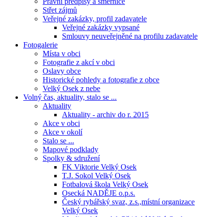
Právní předpisy a směrnice
Střet zájmů
Veřejné zakázky, profil zadavatele
Veřejné zakázky vypsané
Smlouvy neuveřejněné na profilu zadavatele
Fotogalerie
Místa v obci
Fotografie z akcí v obci
Oslavy obce
Historické pohledy a fotografie z obce
Velký Osek z nebe
Volný čas, aktuality, stalo se ...
Aktuality
Aktuality - archiv do r. 2015
Akce v obci
Akce v okolí
Stalo se ...
Mapové podklady
Spolky & sdružení
FK Viktorie Velký Osek
T.J. Sokol Velký Osek
Fotbalová škola Velký Osek
Osecká NADĚJE o.p.s.
Český rybářský svaz, z.s.,místní organizace
Velký Osek