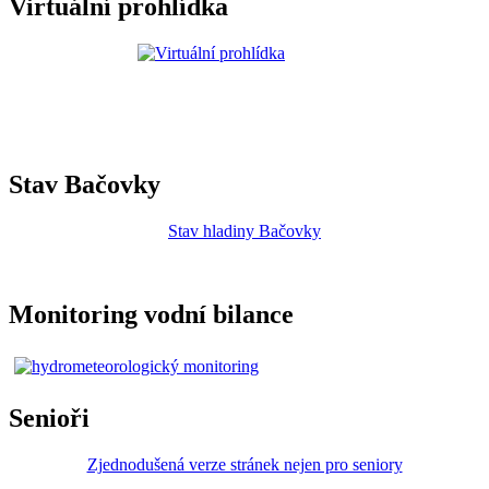
Virtuální prohlídka
Stav Bačovky
Stav hladiny Bačovky
Monitoring vodní bilance
Senioři
Zjednodušená verze stránek nejen pro seniory