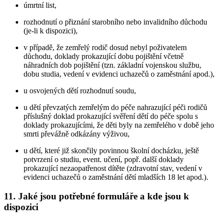
úmrtní list,
rozhodnutí o přiznání starobního nebo invalidního důchodu
(je-li k dispozici),
v případě, že zemřelý rodič dosud nebyl poživatelem
důchodu, doklady prokazující dobu pojištění včetně
náhradních dob pojištění (tzn. základní vojenskou službu,
dobu studia, vedení v evidenci uchazečů o zaměstnání apod.),
u osvojených dětí rozhodnutí soudu,
u dětí převzatých zemřelým do péče nahrazující péči rodičů
příslušný doklad prokazující svěření dětí do péče spolu s
doklady prokazujícími, že děti byly na zemřelého v době jeho
smrti převážně odkázány výživou,
u dětí, které již skončily povinnou školní docházku, ještě
potvrzení o studiu, event. učení, popř. další doklady
prokazující nezaopatřenost dítěte (zdravotní stav, vedení v
evidenci uchazečů o zaměstnání dětí mladších 18 let apod.).
11. Jaké jsou potřebné formuláře a kde jsou k
dispozici