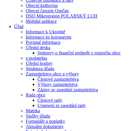
Užitečné publikace a rady
Obecní knihovna
Obecní časopis Osečan
DSO Mikroregion POLABSKÝ LUH
Mobilní aplikace
Úřad
Informace k Ukrajině
Informace ke koronaviru
Povinné informace
Úřední deska
Smlouvy o finanční podpoře z rozpočtu obce
e-podatelna
Úřední hodiny
Struktura úřadu
Zastupitelstvo obce a výbory
Členové zastupitelstva
Výbory zastupitelstva
Zápisy ze zasedání zastupitelstva
Rada obce
Členové rady
Usnesení ze zasedání rady
Matrika
Služby úřadu
Formuláře a poplatky
Aktuální dokumenty