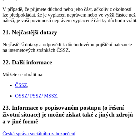
V případě, že přijmete důchod nebo jeho část, ačkoliv z okolností
lze předpokládat, že je vyplacen neprávem nebo ve vyšší částce než
náleží, je vaší povinností neprávem vyplacené částky důchodu vrátit.
21. Nejčastější dotazy
Nejčastější dotazy a odpovědi k důchodovému pojištění naleznete
na internetových stránkách ČSSZ.
22. Další informace
Můžete se obrátit na:
ČSSZ
,
OSSZ/ PSSZ/ MSSZ
.
23. Informace o popisovaném postupu (o řešení
životní situace) je možné získat také z jiných zdrojů
a v jiné formě
Česká správa sociálního zabezpečení