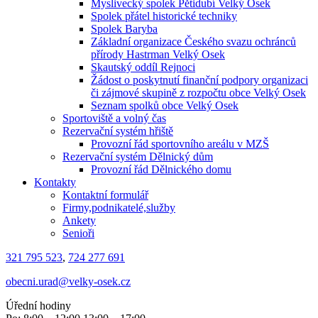
Myslivecký spolek Pětidubí Velký Osek
Spolek přátel historické techniky
Spolek Baryba
Základní organizace Českého svazu ochránců
přírody Hastrman Velký Osek
Skautský oddíl Rejnoci
Žádost o poskytnutí finanční podpory organizaci
či zájmové skupině z rozpočtu obce Velký Osek
Seznam spolků obce Velký Osek
Sportoviště a volný čas
Rezervační systém hřiště
Provozní řád sportovního areálu v MZŠ
Rezervační systém Dělnický dům
Provozní řád Dělnického domu
Kontakty
Kontaktní formulář
Firmy,podnikatelé,služby
Ankety
Senioři
321 795 523
,
724 277 691
obecni.urad@velky-osek.cz
Úřední hodiny