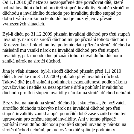
Od 1.1.2010 již nelze za nezaopatřené dítě považovat dítě, které
pobírá invalidní důchod pro třetí stupeň invalidity. Souběh sirotčího
důchodu a invalidního důchodu pro invaliditu třetího stupně po
dobu trvání nároku na tento důchod je možný jen v přesně
vymezených situacích.
Byl-li dítěti po 31.12.2009 přiznán invalidní důchod pro třetí stupeň
invalidity, nárok na sirotčí důchod mu po přiznání tohoto důchodu
již nevznikne. Pokud mu byl po tomto datu přiznán sirotčí důchod a
následně mu vznikl nárok na invalidní důchod pro třetí stupeň
invalidity, pak mu ode dne přiznání tohoto invalidního důchodu
zaniká nárok na sirotčí důchod.
Jiná je však situace, byl-li sirotčí důchod přiznán před 1.1.2010
dítěti, které ke dni 31.12.2009 pobíralo plný invalidní důchod.
Takové dítě je při splnění podmínek nezaopatřenosti podle zákona
považováno i nadále za nezaopatřené dítě a pobírání invalidního
důchodu pro třetí stupeň invalidity nároku na sirotčí důchod nebrání.
Bez vlivu na nárok na sirotčí důchod je i skutečnost, že poživateli
sirotčího důchodu takovýto nárok na invalidní důchod pro třetí
stupeň invalidity zanikl a opět po určité době zase vznikl nebo byl
upravován pro změnu stupně invalidity. Ani v tomto případě
pobírání invalidního důchodu pro třetí stupeň invalidity nároku na
sirotčí důchod nebrání, pokud ovšem dítě splňuje podmínky