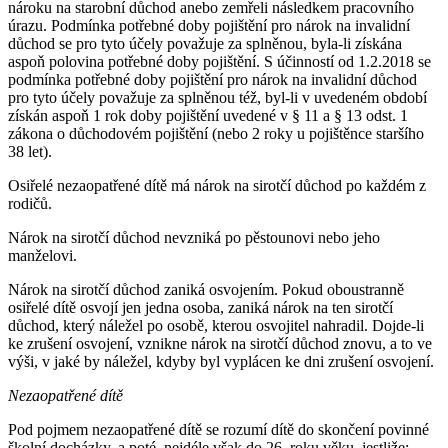
nároku na starobní důchod anebo zemřeli následkem pracovního
úrazu. Podmínka potřebné doby pojištění pro nárok na invalidní
důchod se pro tyto účely považuje za splněnou, byla-li získána
aspoň polovina potřebné doby pojištění. S účinností od 1.2.2018 se
podmínka potřebné doby pojištění pro nárok na invalidní důchod
pro tyto účely považuje za splněnou též, byl-li v uvedeném období
získán aspoň 1 rok doby pojištění uvedené v § 11 a § 13 odst. 1
zákona o důchodovém pojištění (nebo 2 roky u pojištěnce staršího
38 let).
Osiřelé nezaopatřené dítě má nárok na sirotčí důchod po každém z
rodičů.
Nárok na sirotčí důchod nevzniká po pěstounovi nebo jeho
manželovi.
Nárok na sirotčí důchod zaniká osvojením. Pokud oboustranně
osiřelé dítě osvojí jen jedna osoba, zaniká nárok na ten sirotčí
důchod, který náležel po osobě, kterou osvojitel nahradil. Dojde-li
ke zrušení osvojení, vznikne nárok na sirotčí důchod znovu, a to ve
výši, v jaké by náležel, kdyby byl vyplácen ke dni zrušení osvojení.
Nezaopatřené dítě
Pod pojmem nezaopatřené dítě se rozumí dítě do skončení povinné
školní docházky, a poté, nejdéle však do 26. roku věku, jestliže: