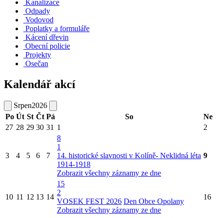
Kanalizace
Odpady
Vodovod
Poplatky a formuláře
Kácení dřevin
Obecní policie
Projekty
Osečan
Kalendář akcí
Srpen
2026
Po
Út
St
Čt
Pá
So
Ne
27
28
29
30
31
1
2
8
1
3
4
5
6
7
14. historické slavnosti v Kolíně- Neklidná léta
9
1914-1918
Zobrazit všechny záznamy ze dne
15
2
10
11
12
13
14
16
VOSEK FEST 2026
Den Obce Opolany
Zobrazit všechny záznamy ze dne