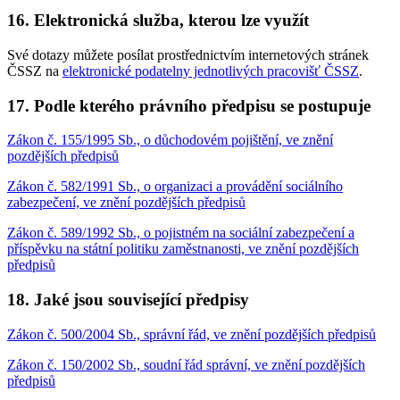
16. Elektronická služba, kterou lze využít
Své dotazy můžete posílat prostřednictvím internetových stránek
ČSSZ na
elektronické podatelny jednotlivých pracovišť ČSSZ
.
17. Podle kterého právního předpisu se postupuje
Zákon č. 155/1995 Sb., o důchodovém pojištění, ve znění
pozdějších předpisů
Zákon č. 582/1991 Sb., o organizaci a provádění sociálního
zabezpečení, ve znění pozdějších předpisů
Zákon č. 589/1992 Sb., o pojistném na sociální zabezpečení a
příspěvku na státní politiku zaměstnanosti, ve znění pozdějších
předpisů
18. Jaké jsou související předpisy
Zákon č. 500/2004 Sb., správní řád, ve znění pozdějších předpisů
Zákon č. 150/2002 Sb., soudní řád správní, ve znění pozdějších
předpisů