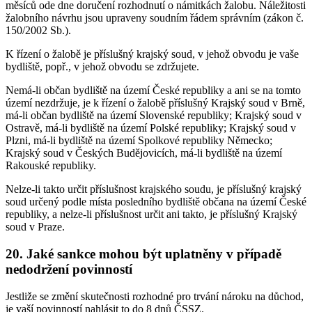
měsíců ode dne doručení rozhodnutí o námitkách žalobu. Náležitosti
žalobního návrhu jsou upraveny soudním řádem správním (zákon č.
150/2002 Sb.).
K řízení o žalobě je příslušný krajský soud, v jehož obvodu je vaše
bydliště, popř., v jehož obvodu se zdržujete.
Nemá-li občan bydliště na území České republiky a ani se na tomto
území nezdržuje, je k řízení o žalobě příslušný Krajský soud v Brně,
má-li občan bydliště na území Slovenské republiky; Krajský soud v
Ostravě, má-li bydliště na území Polské republiky; Krajský soud v
Plzni, má-li bydliště na území Spolkové republiky Německo;
Krajský soud v Českých Budějovicích, má-li bydliště na území
Rakouské republiky.
Nelze-li takto určit příslušnost krajského soudu, je příslušný krajský
soud určený podle místa posledního bydliště občana na území České
republiky, a nelze-li příslušnost určit ani takto, je příslušný Krajský
soud v Praze.
20. Jaké sankce mohou být uplatněny v případě
nedodržení povinností
Jestliže se změní skutečnosti rozhodné pro trvání nároku na důchod,
je vaší povinností nahlásit to do 8 dnů ČSSZ.