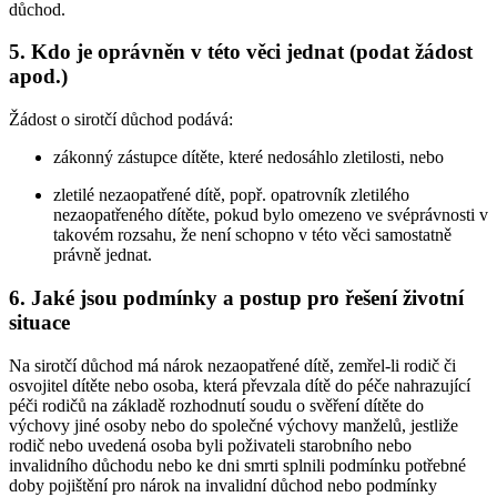
důchod.
5. Kdo je oprávněn v této věci jednat (podat žádost
apod.)
Žádost o sirotčí důchod podává:
zákonný zástupce dítěte, které nedosáhlo zletilosti, nebo
zletilé nezaopatřené dítě, popř. opatrovník zletilého
nezaopatřeného dítěte, pokud bylo omezeno ve svéprávnosti v
takovém rozsahu, že není schopno v této věci samostatně
právně jednat.
6. Jaké jsou podmínky a postup pro řešení životní
situace
Na sirotčí důchod má nárok nezaopatřené dítě, zemřel-li rodič či
osvojitel dítěte nebo osoba, která převzala dítě do péče nahrazující
péči rodičů na základě rozhodnutí soudu o svěření dítěte do
výchovy jiné osoby nebo do společné výchovy manželů, jestliže
rodič nebo uvedená osoba byli poživateli starobního nebo
invalidního důchodu nebo ke dni smrti splnili podmínku potřebné
doby pojištění pro nárok na invalidní důchod nebo podmínky