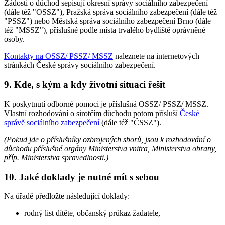
Žádosti o důchod sepisují okresní správy sociálního zabezpečení
(dále též "OSSZ"), Pražská správa sociálního zabezpečení (dále též
"PSSZ") nebo Městská správa sociálního zabezpečení Brno (dále
též "MSSZ"), příslušné podle místa trvalého bydliště oprávněné
osoby.
Kontakty na OSSZ/ PSSZ/ MSSZ
naleznete na internetových
stránkách České správy sociálního zabezpečení.
9. Kde, s kým a kdy životní situaci řešit
K poskytnutí odborné pomoci je příslušná OSSZ/ PSSZ/ MSSZ.
Vlastní rozhodování o sirotčím důchodu potom přísluší
České
správě sociálního zabezpečení
(dále též "ČSSZ").
(Pokud jde o příslušníky ozbrojených sborů, jsou k rozhodování o
důchodu příslušné orgány Ministerstva vnitra, Ministerstva obrany,
příp. Ministerstva spravedlnosti.)
10. Jaké doklady je nutné mít s sebou
Na úřadě předložte následující doklady:
rodný list dítěte, občanský průkaz žadatele,