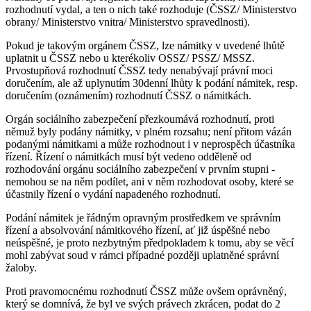
rozhodnutí vydal, a ten o nich také rozhoduje (ČSSZ/ Ministerstvo
obrany/ Ministerstvo vnitra/ Ministerstvo spravedlnosti).
Pokud je takovým orgánem ČSSZ, lze námitky v uvedené lhůtě
uplatnit u ČSSZ nebo u kterékoliv OSSZ/ PSSZ/ MSSZ.
Prvostupňová rozhodnutí ČSSZ tedy nenabývají právní moci
doručením, ale až uplynutím 30denní lhůty k podání námitek, resp.
doručením (oznámením) rozhodnutí ČSSZ o námitkách.
Orgán sociálního zabezpečení přezkoumává rozhodnutí, proti
němuž byly podány námitky, v plném rozsahu; není přitom vázán
podanými námitkami a může rozhodnout i v neprospěch účastníka
řízení. Řízení o námitkách musí být vedeno odděleně od
rozhodování orgánu sociálního zabezpečení v prvním stupni -
nemohou se na něm podílet, ani v něm rozhodovat osoby, které se
účastnily řízení o vydání napadeného rozhodnutí.
Podání námitek je řádným opravným prostředkem ve správním
řízení a absolvování námitkového řízení, ať již úspěšné nebo
neúspěšné, je proto nezbytným předpokladem k tomu, aby se věcí
mohl zabývat soud v rámci případné později uplatněné správní
žaloby.
Proti pravomocnému rozhodnutí ČSSZ může ovšem oprávněný,
který se domnívá, že byl ve svých právech zkrácen, podat do 2