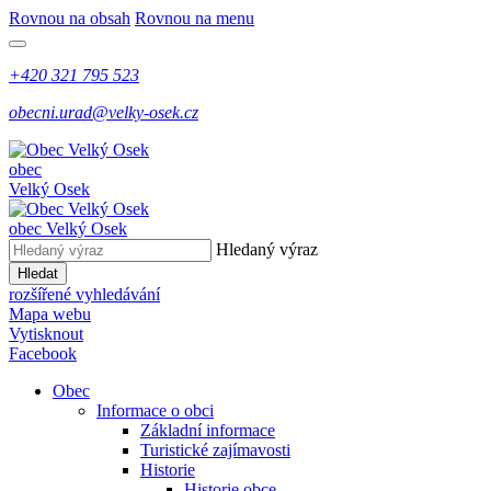
Rovnou na obsah
Rovnou na menu
+420 321 795 523
obecni.urad@velky-osek.cz
obec
Velký Osek
obec
Velký Osek
Hledaný výraz
Hledat
rozšířené vyhledávání
Mapa webu
Vytisknout
Facebook
Obec
Informace o obci
Základní informace
Turistické zajímavosti
Historie
Historie obce