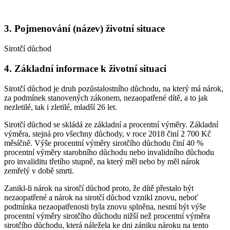
3. Pojmenování (název) životní situace
Sirotčí důchod
4. Základní informace k životní situaci
Sirotčí důchod je druh pozůstalostního důchodu, na který má nárok,
za podmínek stanovených zákonem, nezaopatřené dítě, a to jak
nezletilé, tak i zletilé, mladší 26 let.
Sirotčí důchod se skládá ze základní a procentní výměry. Základní
výměra, stejná pro všechny důchody, v roce 2018 činí 2 700 Kč
měsíčně. Výše procentní výměry sirotčího důchodu činí 40 %
procentní výměry starobního důchodu nebo invalidního důchodu
pro invaliditu třetího stupně, na který měl nebo by měl nárok
zemřelý v době smrti.
Zanikl-li nárok na sirotčí důchod proto, že dítě přestalo být
nezaopatřené a nárok na sirotčí důchod vznikl znovu, neboť
podmínka nezaopatřenosti byla znovu splněna, nesmí být výše
procentní výměry sirotčího důchodu nižší než procentní výměra
sirotčího důchodu, která náležela ke dni zániku nároku na tento