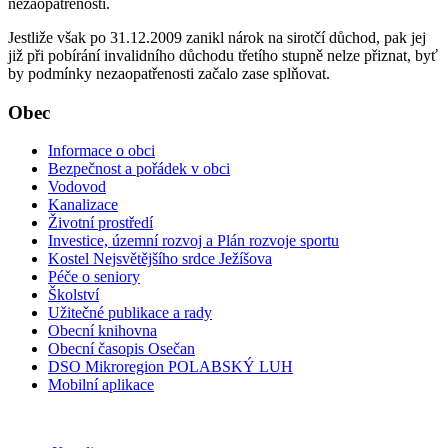
nezaopatřenosti.
Jestliže však po 31.12.2009 zanikl nárok na sirotčí důchod, pak jej
již při pobírání invalidního důchodu třetího stupně nelze přiznat, byť
by podmínky nezaopatřenosti začalo zase splňovat.
Obec
Informace o obci
Bezpečnost a pořádek v obci
Vodovod
Kanalizace
Životní prostředí
Investice, územní rozvoj a Plán rozvoje sportu
Kostel Nejsvětějšího srdce Ježíšova
Péče o seniory
Školství
Užitečné publikace a rady
Obecní knihovna
Obecní časopis Osečan
DSO Mikroregion POLABSKÝ LUH
Mobilní aplikace