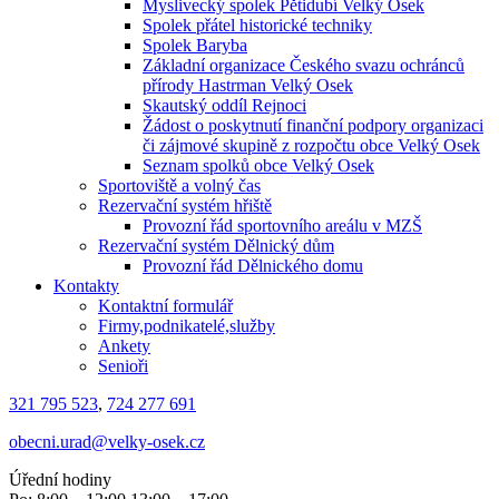
Myslivecký spolek Pětidubí Velký Osek
Spolek přátel historické techniky
Spolek Baryba
Základní organizace Českého svazu ochránců
přírody Hastrman Velký Osek
Skautský oddíl Rejnoci
Žádost o poskytnutí finanční podpory organizaci
či zájmové skupině z rozpočtu obce Velký Osek
Seznam spolků obce Velký Osek
Sportoviště a volný čas
Rezervační systém hřiště
Provozní řád sportovního areálu v MZŠ
Rezervační systém Dělnický dům
Provozní řád Dělnického domu
Kontakty
Kontaktní formulář
Firmy,podnikatelé,služby
Ankety
Senioři
321 795 523
,
724 277 691
obecni.urad@velky-osek.cz
Úřední hodiny