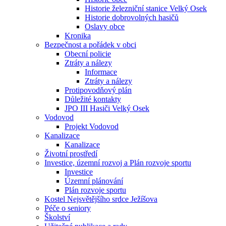
Historie železniční stanice Velký Osek
Historie dobrovolných hasičů
Oslavy obce
Kronika
Bezpečnost a pořádek v obci
Obecní policie
Ztráty a nálezy
Informace
Ztráty a nálezy
Protipovodňový plán
Důležité kontakty
JPO III Hasiči Velký Osek
Vodovod
Projekt Vodovod
Kanalizace
Kanalizace
Životní prostředí
Investice, územní rozvoj a Plán rozvoje sportu
Investice
Územní plánování
Plán rozvoje sportu
Kostel Nejsvětějšího srdce Ježíšova
Péče o seniory
Školství