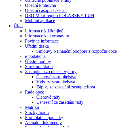
Užitečné publikace a rady
Obecní knihovna
Obecní časopis Osečan
DSO Mikroregion POLABSKÝ LUH
Mobilní aplikace
Úřad
Informace k Ukrajině
Informace ke koronaviru
Povinné informace
Úřední deska
Smlouvy o finanční podpoře z rozpočtu obce
e-podatelna
Úřední hodiny
Struktura úřadu
Zastupitelstvo obce a výbory
Členové zastupitelstva
Výbory zastupitelstva
Zápisy ze zasedání zastupitelstva
Rada obce
Členové rady
Usnesení ze zasedání rady
Matrika
Služby úřadu
Formuláře a poplatky
Aktuální dokumenty