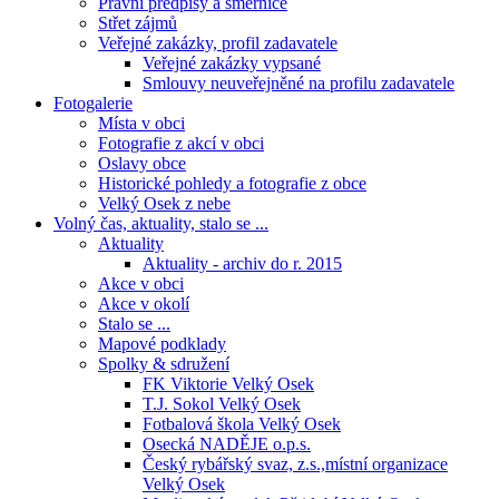
Právní předpisy a směrnice
Střet zájmů
Veřejné zakázky, profil zadavatele
Veřejné zakázky vypsané
Smlouvy neuveřejněné na profilu zadavatele
Fotogalerie
Místa v obci
Fotografie z akcí v obci
Oslavy obce
Historické pohledy a fotografie z obce
Velký Osek z nebe
Volný čas, aktuality, stalo se ...
Aktuality
Aktuality - archiv do r. 2015
Akce v obci
Akce v okolí
Stalo se ...
Mapové podklady
Spolky & sdružení
FK Viktorie Velký Osek
T.J. Sokol Velký Osek
Fotbalová škola Velký Osek
Osecká NADĚJE o.p.s.
Český rybářský svaz, z.s.,místní organizace
Velký Osek