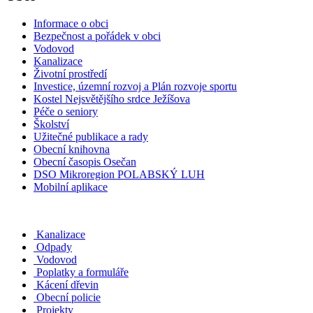
Informace o obci
Bezpečnost a pořádek v obci
Vodovod
Kanalizace
Životní prostředí
Investice, územní rozvoj a Plán rozvoje sportu
Kostel Nejsvětějšího srdce Ježíšova
Péče o seniory
Školství
Užitečné publikace a rady
Obecní knihovna
Obecní časopis Osečan
DSO Mikroregion POLABSKÝ LUH
Mobilní aplikace
Kanalizace
Odpady
Vodovod
Poplatky a formuláře
Kácení dřevin
Obecní policie
Projekty