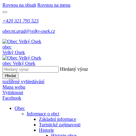
Rovnou na obsah
Rovnou na menu
+420 321 795 523
obecni.urad@velky-osek.cz
obec
Velký Osek
obec
Velký Osek
Hledaný výraz
Hledat
rozšířené vyhledávání
Mapa webu
Vytisknout
Facebook
Obec
Informace o obci
Základní informace
Turistické zajímavosti
Historie
Historie obce