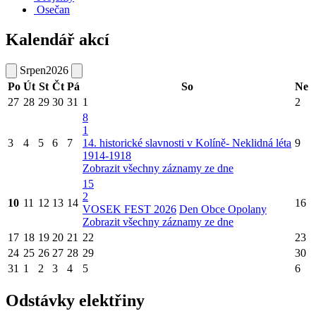
Osečan
Kalendář akcí
Srpen
2026
Po
Út
St
Čt
Pá
So
Ne
27
28
29
30
31
1
2
8
1
3
4
5
6
7
14. historické slavnosti v Kolíně- Neklidná léta
9
1914-1918
Zobrazit všechny záznamy ze dne
15
2
10
11
12
13
14
16
VOSEK FEST 2026
Den Obce Opolany
Zobrazit všechny záznamy ze dne
17
18
19
20
21
22
23
24
25
26
27
28
29
30
31
1
2
3
4
5
6
Odstávky elektřiny