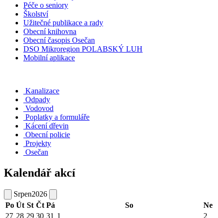
Péče o seniory
Školství
Užitečné publikace a rady
Obecní knihovna
Obecní časopis Osečan
DSO Mikroregion POLABSKÝ LUH
Mobilní aplikace
Kanalizace
Odpady
Vodovod
Poplatky a formuláře
Kácení dřevin
Obecní policie
Projekty
Osečan
Kalendář akcí
Srpen
2026
Po
Út
St
Čt
Pá
So
Ne
27
28
29
30
31
1
2