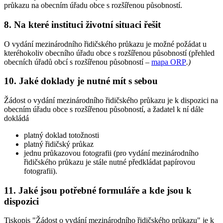
průkazu na obecním úřadu obce s rozšířenou působností.
8. Na které instituci životní situaci řešit
O vydání mezinárodního řidičského průkazu je možné požádat u
kteréhokoliv obecního úřadu obce s rozšířenou působností (přehled
obecních úřadů obcí s rozšířenou působností –
mapa ORP
.
)
10. Jaké doklady je nutné mít s sebou
Žádost o vydání mezinárodního řidičského průkazu je k dispozici na
obecním úřadu obce s rozšířenou působností, a žadatel k ní dále
dokládá
platný doklad totožnosti
platný řidičský průkaz
jednu průkazovou fotografii (pro vydání mezinárodního
řidičského průkazu je stále nutné předkládat papírovou
fotografii).
11. Jaké jsou potřebné formuláře a kde jsou k
dispozici
Tiskopis "Žádost o vydání mezinárodního řidičského průkazu" je k