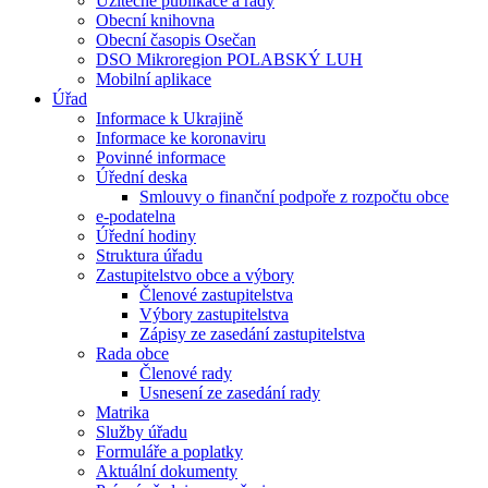
Užitečné publikace a rady
Obecní knihovna
Obecní časopis Osečan
DSO Mikroregion POLABSKÝ LUH
Mobilní aplikace
Úřad
Informace k Ukrajině
Informace ke koronaviru
Povinné informace
Úřední deska
Smlouvy o finanční podpoře z rozpočtu obce
e-podatelna
Úřední hodiny
Struktura úřadu
Zastupitelstvo obce a výbory
Členové zastupitelstva
Výbory zastupitelstva
Zápisy ze zasedání zastupitelstva
Rada obce
Členové rady
Usnesení ze zasedání rady
Matrika
Služby úřadu
Formuláře a poplatky
Aktuální dokumenty