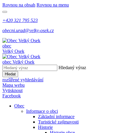
Rovnou na obsah
Rovnou na menu
+420 321 795 523
obecni.urad@velky-osek.cz
obec
Velký Osek
obec
Velký Osek
Hledaný výraz
Hledat
rozšířené vyhledávání
Mapa webu
Vytisknout
Facebook
Obec
Informace o obci
Základní informace
Turistické zajímavosti
Historie
Historie obce