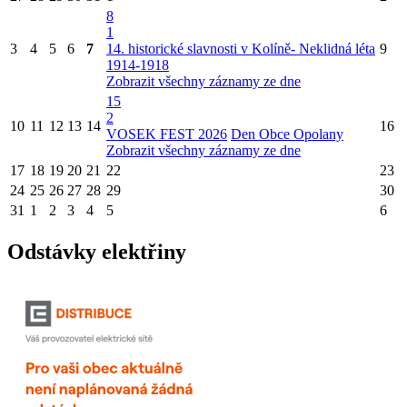
8
1
3
4
5
6
7
14. historické slavnosti v Kolíně- Neklidná léta
9
1914-1918
Zobrazit všechny záznamy ze dne
15
2
10
11
12
13
14
16
VOSEK FEST 2026
Den Obce Opolany
Zobrazit všechny záznamy ze dne
17
18
19
20
21
22
23
24
25
26
27
28
29
30
31
1
2
3
4
5
6
Odstávky elektřiny