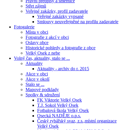
Právní předpisy a směrnice
Střet zájmů
Veřejné zakázky, profil zadavatele
Veřejné zakázky vypsané
Smlouvy neuveřejněné na profilu zadavatele
Fotogalerie
Místa v obci
Fotografie z akcí v obci
Oslavy obce
Historické pohledy a fotografie z obce
Velký Osek z nebe
Volný čas, aktuality, stalo se ...
Aktuality
Aktuality - archiv do r. 2015
Akce v obci
Akce v okolí
Stalo se ...
Mapové podklady
Spolky & sdružení
FK Viktorie Velký Osek
T.J. Sokol Velký Osek
Fotbalová škola Velký Osek
Osecká NADĚJE o.p.s.
Český rybářský svaz, z.s.,místní organizace
Velký Osek