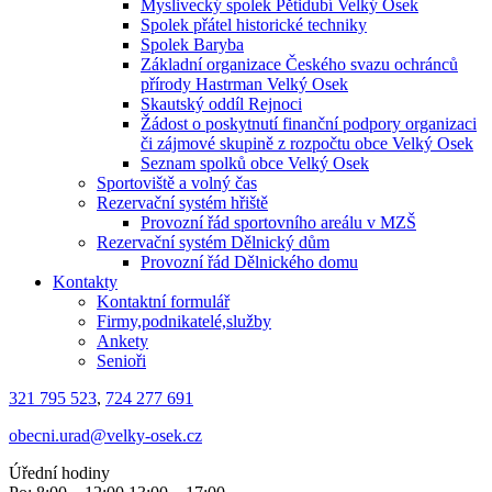
Myslivecký spolek Pětidubí Velký Osek
Spolek přátel historické techniky
Spolek Baryba
Základní organizace Českého svazu ochránců
přírody Hastrman Velký Osek
Skautský oddíl Rejnoci
Žádost o poskytnutí finanční podpory organizaci
či zájmové skupině z rozpočtu obce Velký Osek
Seznam spolků obce Velký Osek
Sportoviště a volný čas
Rezervační systém hřiště
Provozní řád sportovního areálu v MZŠ
Rezervační systém Dělnický dům
Provozní řád Dělnického domu
Kontakty
Kontaktní formulář
Firmy,podnikatelé,služby
Ankety
Senioři
321 795 523
,
724 277 691
obecni.urad@velky-osek.cz
Úřední hodiny