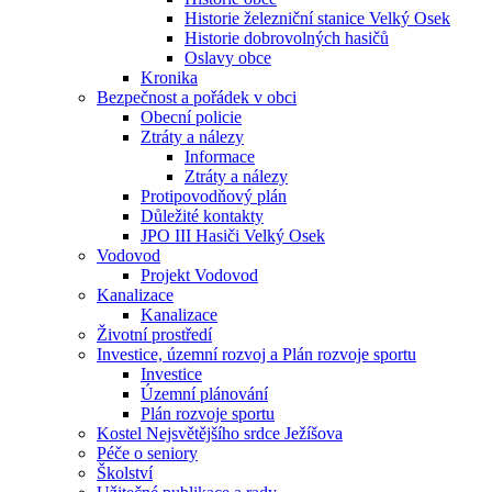
Historie železniční stanice Velký Osek
Historie dobrovolných hasičů
Oslavy obce
Kronika
Bezpečnost a pořádek v obci
Obecní policie
Ztráty a nálezy
Informace
Ztráty a nálezy
Protipovodňový plán
Důležité kontakty
JPO III Hasiči Velký Osek
Vodovod
Projekt Vodovod
Kanalizace
Kanalizace
Životní prostředí
Investice, územní rozvoj a Plán rozvoje sportu
Investice
Územní plánování
Plán rozvoje sportu
Kostel Nejsvětějšího srdce Ježíšova
Péče o seniory
Školství