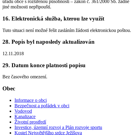
úřadu obce s rozšířenou působností – zákon č. 361/2000 Sb. žádné
jiné možnosti nepřipouští.
16. Elektronická služba, kterou lze využít
Tuto situaci není možné řešit zasláním žádosti elektronickou poštou.
28. Popis byl naposledy aktualizován
12.11.2018
29. Datum konce platnosti popisu
Bez časového omezení.
Obec
Informace o obci
Bezpečnost a pořádek v obci
Vodovod
Kanalizace
Životní prostředí
Investice, územní rozvoj a Plán rozvoje sportu
Kostel Nejsvětějšího srdce Ježíšova