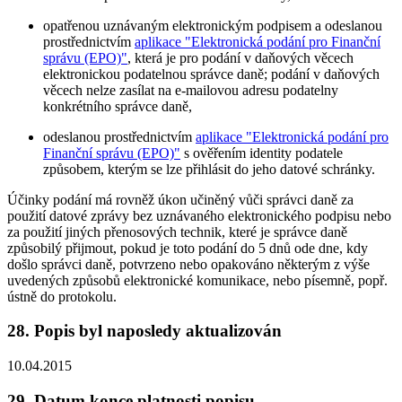
opatřenou uznávaným elektronickým podpisem a odeslanou
prostřednictvím
aplikace "Elektronická podání pro Finanční
správu (EPO)"
, která je pro podání v daňových věcech
elektronickou podatelnou správce daně; podání v daňových
věcech nelze zasílat na e-mailovou adresu podatelny
konkrétního správce daně,
odeslanou prostřednictvím
aplikace "Elektronická podání pro
Finanční správu (EPO)"
s ověřením identity podatele
způsobem, kterým se lze přihlásit do jeho datové schránky.
Účinky podání má rovněž úkon učiněný vůči správci daně za
použití datové zprávy bez uznávaného elektronického podpisu nebo
za použití jiných přenosových technik, které je správce daně
způsobilý přijmout, pokud je toto podání do 5 dnů ode dne, kdy
došlo správci daně, potvrzeno nebo opakováno některým z výše
uvedených způsobů elektronické komunikace, nebo písemně, popř.
ústně do protokolu.
28. Popis byl naposledy aktualizován
10.04.2015
29. Datum konce platnosti popisu