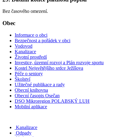
Bez časového omezení.
Obec
Informace o obci
Bezpečnost a pořádek v obci
Vodovod
Kanalizace
Životní prostředí
Investice, územní rozvoj a Plán rozvoje sportu
Kostel Nejsvětějšího srdce Ježíšova
Péče o seniory
Školství
Užitečné publikace a rady
Obecní knihovna
Obecní časopis Osečan
DSO Mikroregion POLABSKÝ LUH
Mobilní aplikace
Kanalizace
Odpady