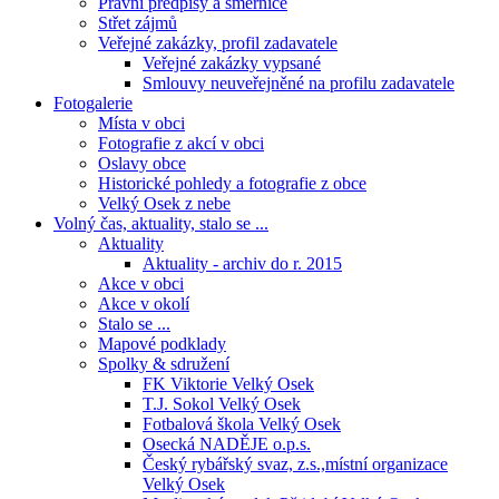
Právní předpisy a směrnice
Střet zájmů
Veřejné zakázky, profil zadavatele
Veřejné zakázky vypsané
Smlouvy neuveřejněné na profilu zadavatele
Fotogalerie
Místa v obci
Fotografie z akcí v obci
Oslavy obce
Historické pohledy a fotografie z obce
Velký Osek z nebe
Volný čas, aktuality, stalo se ...
Aktuality
Aktuality - archiv do r. 2015
Akce v obci
Akce v okolí
Stalo se ...
Mapové podklady
Spolky & sdružení
FK Viktorie Velký Osek
T.J. Sokol Velký Osek
Fotbalová škola Velký Osek
Osecká NADĚJE o.p.s.
Český rybářský svaz, z.s.,místní organizace
Velký Osek