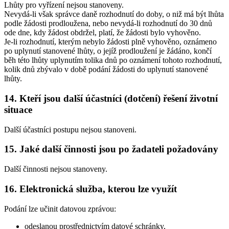
Lhůty pro vyřízení nejsou stanoveny.
Nevydá-li však správce daně rozhodnutí do doby, o niž má být lhůta
podle žádosti prodloužena, nebo nevydá-li rozhodnutí do 30 dnů
ode dne, kdy žádost obdržel, platí, že žádosti bylo vyhověno.
Je-li rozhodnutí, kterým nebylo žádosti plně vyhověno, oznámeno
po uplynutí stanovené lhůty, o jejíž prodloužení je žádáno, končí
běh této lhůty uplynutím tolika dnů po oznámení tohoto rozhodnutí,
kolik dnů zbývalo v době podání žádosti do uplynutí stanovené
lhůty.
14. Kteří jsou další účastníci (dotčení) řešení životní
situace
Další účastníci postupu nejsou stanoveni.
15. Jaké další činnosti jsou po žadateli požadovány
Další činnosti nejsou stanoveny.
16. Elektronická služba, kterou lze využít
Podání lze učinit datovou zprávou:
odeslanou prostřednictvím datové schránky,