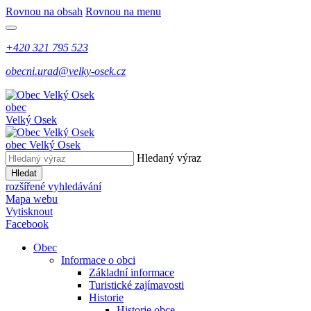
Rovnou na obsah
Rovnou na menu
+420 321 795 523
obecni.urad@velky-osek.cz
obec
Velký Osek
obec
Velký Osek
Hledaný výraz
Hledat
rozšířené vyhledávání
Mapa webu
Vytisknout
Facebook
Obec
Informace o obci
Základní informace
Turistické zajímavosti
Historie
Historie obce