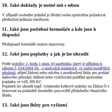
10. Jaké doklady je nutné mít s sebou
V případě osobního jednání je úřední osoba oprávněna požadovat
předložení průkazu totožnosti.
11. Jaké jsou potřebné formuláře a kde jsou k
dispozici
Předepsané formuláře nejsou stanoveny.
12. Jaké jsou poplatky a jak je lze uhradit
Podle
položky 1, bodu 1 písm. b) sazebníku, který je přílohou k
zákonu č. 634/2004 Sb., o správních poplatcích, ve znění pozdějších
předpisů
, přijetí žádosti nebo návrhu o prodloužení lhůty pro podání
daňového přiznání, hlášení nebo vyúčtování podléhá správnímu
poplatku ve výši 300 Kč.
Poplatek lze uhradit např. vylepením kolkové známky na žádost či v
hotovosti na pokladně územního pracoviště příslušného finančního
úřadu.
13. Jaké jsou lhůty pro vyřízení