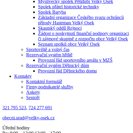
Myslivecký spolek Pětidubí Velký Osek
Spolek přátel historické techniky
Spolek Baryba
Základní organizace Českého svazu ochránců
přírody Hastrman Velký Osek
Skautský oddíl Rejnoci
Žádost o poskytnutí finanční podpory organizaci
či zájmové skupině z rozpočtu obce Velký Osek
Seznam spolků obce Velký Osek
Sportoviště a volný čas
Rezervační systém hřiště
Provozní řád sportovního areálu v MZŠ
Rezervační systém Dělnický dům
Provozní řád Dělnického domu
Kontakty
Kontaktní formulář
Firmy,podnikatelé,služby
Ankety
Senioři
321 795 523
,
724 277 691
obecni.urad@velky-osek.cz
Úřední hodiny