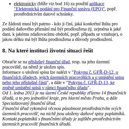
elektronicky
(blíže viz bod 16) za použití
aplikace
"Elektronická podání pro Finanční správu (EPO)"
, popř.
prostřednictvím datové schránky.
Ze žádosti musí být patrno - kdo ji činí, jaká konkrétní lhůta pro
podání daňového přiznání má být prodloužena (tj. zejména k jaké
dani, k jakému zdaňovacímu období, popř. případu se vztahuje), o
jakou délku má být lhůta prodloužena a důvody prodloužení.
8. Na které instituci životní situaci řešit
Obraťte se na
příslušný finanční úřad
, resp. na jeho územní
pracoviště, na němž je uložen spis.
Informace o uložení spisu lze nalézt v "
Pokynu č. GFŘ-D-12, o
finančních úřadech, jejich územních pracovištích a o umístění spisu
nebo jeho příslušné části
", a dále v "
Pokynu č. GFŘ-D-13, ke
změně umístění spisů v rámci finančního úřadu
".
Od 1. ledna 2013 je na území České republiky zřízeno 14 finančních
úřadů, a to pro jednotlivé kraje, pro hlavní město Prahu, a dále
Specializovaný finanční úřad.
Finanční úřad vykonává věcnou působnost prostřednictvím svých
územních pracovišť, na nichž jsou uloženy daňové spisy poplatníků.
Kontakt poplatníků s finančními úřady je zajištěn prostřednictvím
územních pracovišť finančních úřadů.