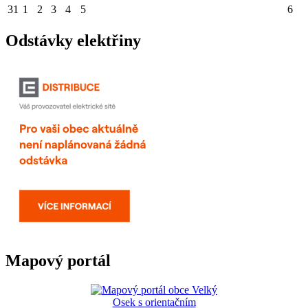
31
1
2
3
4
5
6
Odstávky elektřiny
Mapový portál