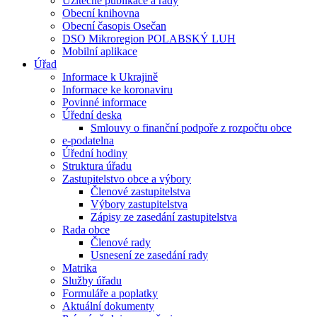
Užitečné publikace a rady
Obecní knihovna
Obecní časopis Osečan
DSO Mikroregion POLABSKÝ LUH
Mobilní aplikace
Úřad
Informace k Ukrajině
Informace ke koronaviru
Povinné informace
Úřední deska
Smlouvy o finanční podpoře z rozpočtu obce
e-podatelna
Úřední hodiny
Struktura úřadu
Zastupitelstvo obce a výbory
Členové zastupitelstva
Výbory zastupitelstva
Zápisy ze zasedání zastupitelstva
Rada obce
Členové rady
Usnesení ze zasedání rady
Matrika
Služby úřadu
Formuláře a poplatky
Aktuální dokumenty