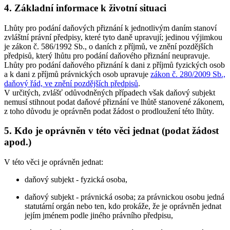
4. Základní informace k životní situaci
Lhůty pro podání daňových přiznání k jednotlivým daním stanoví
zvláštní právní předpisy, které tyto daně upravují; jedinou výjimkou
je zákon č. 586/1992 Sb., o daních z příjmů, ve znění pozdějších
předpisů, který lhůtu pro podání daňového přiznání neupravuje.
Lhůty pro podání daňového přiznání k dani z příjmů fyzických osob
a k dani z příjmů právnických osob upravuje
zákon č. 280/2009 Sb.,
daňový řád, ve znění pozdějších předpisů
.
V určitých, zvlášť odůvodněných případech však daňový subjekt
nemusí stihnout podat daňové přiznání ve lhůtě stanovené zákonem,
z toho důvodu je oprávněn podat žádost o prodloužení této lhůty.
5. Kdo je oprávněn v této věci jednat (podat žádost
apod.)
V této věci je oprávněn jednat:
daňový subjekt - fyzická osoba,
daňový subjekt - právnická osoba; za právnickou osobu jedná
statutární orgán nebo ten, kdo prokáže, že je oprávněn jednat
jejím jménem podle jiného právního předpisu,