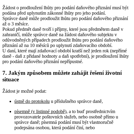
Žádost o prodloužení lhůty pro podání daňového přiznání musí být
podána před uplynutím zákonné lhůty pro jeho podání.
Správce daně může prodloužit lhůtu pro podání daňového přiznání
až o 3 měsíce.
Pokud předmět daně tvoří i příjmy, které jsou předmětem daně v
zahraničí, může správce daně na žádost daňového subjektu v
odůvodněných případech prodloužit lhůtu pro podání daňového
přiznání až na 10 měsíců po uplynutí zdaňovacího období.
U daní, které mají zdaňovací období kratší než jeden rok (nepřímé
daně - daň z přidané hodnoty a daň spotřební), je prodloužení lhůty
pro podání daňového přiznání nepřípustné.
7. Jakým způsobem můžete zahájit řešení životní
situace
Žádost je možné podat:
ústně do protokolu
u příslušného správce daně,
písemně (v listinné podobě)
, a to buď prostřednictvím
provozovatele poštovních služeb, nebo osobně přímo u
správce daně; písemná podání musí být vlastnoručně
podepsána osobou, která podání činí, nebo