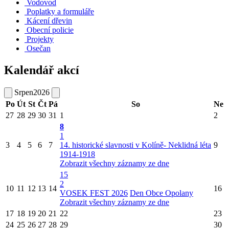
Vodovod
Poplatky a formuláře
Kácení dřevin
Obecní policie
Projekty
Osečan
Kalendář akcí
Srpen
2026
Po
Út
St
Čt
Pá
So
Ne
27
28
29
30
31
1
2
8
1
3
4
5
6
7
14. historické slavnosti v Kolíně- Neklidná léta
9
1914-1918
Zobrazit všechny záznamy ze dne
15
2
10
11
12
13
14
16
VOSEK FEST 2026
Den Obce Opolany
Zobrazit všechny záznamy ze dne
17
18
19
20
21
22
23
24
25
26
27
28
29
30