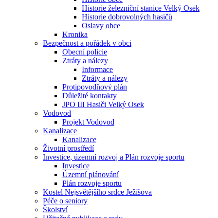
Historie železniční stanice Velký Osek
Historie dobrovolných hasičů
Oslavy obce
Kronika
Bezpečnost a pořádek v obci
Obecní policie
Ztráty a nálezy
Informace
Ztráty a nálezy
Protipovodňový plán
Důležité kontakty
JPO III Hasiči Velký Osek
Vodovod
Projekt Vodovod
Kanalizace
Kanalizace
Životní prostředí
Investice, územní rozvoj a Plán rozvoje sportu
Investice
Územní plánování
Plán rozvoje sportu
Kostel Nejsvětějšího srdce Ježíšova
Péče o seniory
Školství