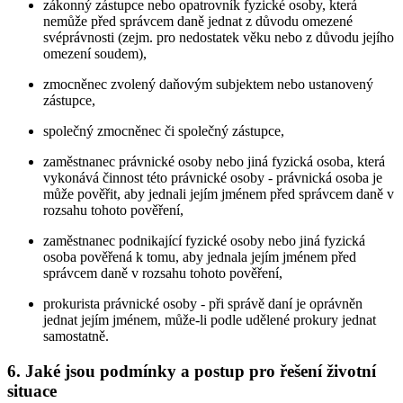
zákonný zástupce nebo opatrovník fyzické osoby, která
nemůže před správcem daně jednat z důvodu omezené
svéprávnosti (zejm. pro nedostatek věku nebo z důvodu jejího
omezení soudem),
zmocněnec zvolený daňovým subjektem nebo ustanovený
zástupce,
společný zmocněnec či společný zástupce,
zaměstnanec právnické osoby nebo jiná fyzická osoba, která
vykonává činnost této právnické osoby - právnická osoba je
může pověřit, aby jednali jejím jménem před správcem daně v
rozsahu tohoto pověření,
zaměstnanec podnikající fyzické osoby nebo jiná fyzická
osoba pověřená k tomu, aby jednala jejím jménem před
správcem daně v rozsahu tohoto pověření,
prokurista právnické osoby - při správě daní je oprávněn
jednat jejím jménem, může-li podle udělené prokury jednat
samostatně.
6. Jaké jsou podmínky a postup pro řešení životní
situace