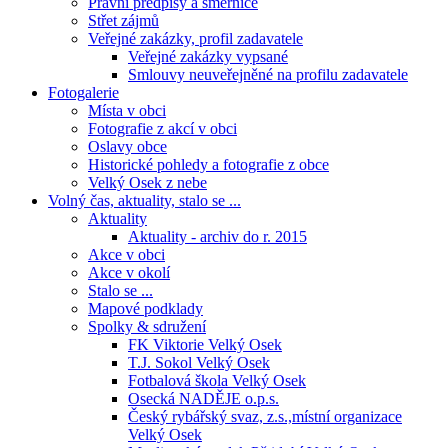
Právní předpisy a směrnice
Střet zájmů
Veřejné zakázky, profil zadavatele
Veřejné zakázky vypsané
Smlouvy neuveřejněné na profilu zadavatele
Fotogalerie
Místa v obci
Fotografie z akcí v obci
Oslavy obce
Historické pohledy a fotografie z obce
Velký Osek z nebe
Volný čas, aktuality, stalo se ...
Aktuality
Aktuality - archiv do r. 2015
Akce v obci
Akce v okolí
Stalo se ...
Mapové podklady
Spolky & sdružení
FK Viktorie Velký Osek
T.J. Sokol Velký Osek
Fotbalová škola Velký Osek
Osecká NADĚJE o.p.s.
Český rybářský svaz, z.s.,místní organizace
Velký Osek