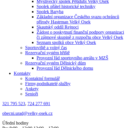
Myslivecký spolek Pětidubí Velký Osek
Spolek přátel historické techniky
Spolek Baryba
Základní organizace Českého svazu ochránců
přírody Hastrman Velký Osek
Skautský oddíl Rejnoci
Žádost o poskytnutí finanční podpory organizaci
či zájmové skupině z rozpočtu obce Velký Osek
Seznam spolků obce Velký Osek
Sportoviště a volný čas
Rezervační systém hřiště
Provozní řád sportovního areálu v MZŠ
Rezervační systém Dělnický dům
Provozní řád Dělnického domu
Kontakty
Kontaktní formulář
Firmy,podnikatelé,služby
Ankety
Senioři
321 795 523
,
724 277 691
obecni.urad@velky-osek.cz
Úřední hodiny