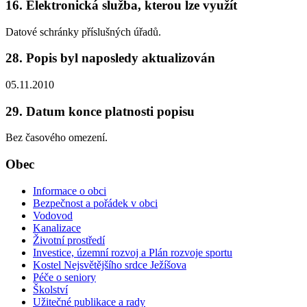
16. Elektronická služba, kterou lze využít
Datové schránky příslušných úřadů.
28. Popis byl naposledy aktualizován
05.11.2010
29. Datum konce platnosti popisu
Bez časového omezení.
Obec
Informace o obci
Bezpečnost a pořádek v obci
Vodovod
Kanalizace
Životní prostředí
Investice, územní rozvoj a Plán rozvoje sportu
Kostel Nejsvětějšího srdce Ježíšova
Péče o seniory
Školství
Užitečné publikace a rady