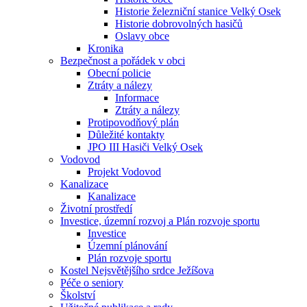
Historie železniční stanice Velký Osek
Historie dobrovolných hasičů
Oslavy obce
Kronika
Bezpečnost a pořádek v obci
Obecní policie
Ztráty a nálezy
Informace
Ztráty a nálezy
Protipovodňový plán
Důležité kontakty
JPO III Hasiči Velký Osek
Vodovod
Projekt Vodovod
Kanalizace
Kanalizace
Životní prostředí
Investice, územní rozvoj a Plán rozvoje sportu
Investice
Územní plánování
Plán rozvoje sportu
Kostel Nejsvětějšího srdce Ježíšova
Péče o seniory
Školství