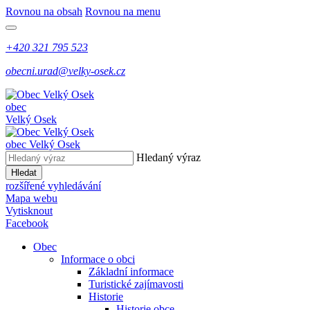
Rovnou na obsah
Rovnou na menu
+420 321 795 523
obecni.urad@velky-osek.cz
obec
Velký Osek
obec
Velký Osek
Hledaný výraz
Hledat
rozšířené vyhledávání
Mapa webu
Vytisknout
Facebook
Obec
Informace o obci
Základní informace
Turistické zajímavosti
Historie
Historie obce