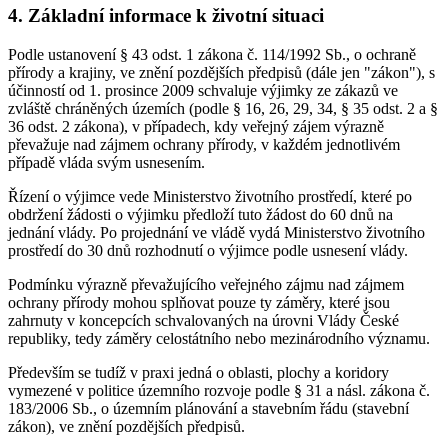
4. Základní informace k životní situaci
Podle ustanovení § 43 odst. 1 zákona č. 114/1992 Sb., o ochraně
přírody a krajiny, ve znění pozdějších předpisů (dále jen "zákon"), s
účinností od 1. prosince 2009 schvaluje výjimky ze zákazů ve
zvláště chráněných územích (podle § 16, 26, 29, 34, § 35 odst. 2 a §
36 odst. 2 zákona), v případech, kdy veřejný zájem výrazně
převažuje nad zájmem ochrany přírody, v každém jednotlivém
případě vláda svým usnesením.
Řízení o výjimce vede Ministerstvo životního prostředí, které po
obdržení žádosti o výjimku předloží tuto žádost do 60 dnů na
jednání vlády. Po projednání ve vládě vydá Ministerstvo životního
prostředí do 30 dnů rozhodnutí o výjimce podle usnesení vlády.
Podmínku výrazně převažujícího veřejného zájmu nad zájmem
ochrany přírody mohou splňovat pouze ty záměry, které jsou
zahrnuty v koncepcích schvalovaných na úrovni Vlády České
republiky, tedy záměry celostátního nebo mezinárodního významu.
Především se tudíž v praxi jedná o oblasti, plochy a koridory
vymezené v politice územního rozvoje podle § 31 a násl. zákona č.
183/2006 Sb., o územním plánování a stavebním řádu (stavební
zákon), ve znění pozdějších předpisů.