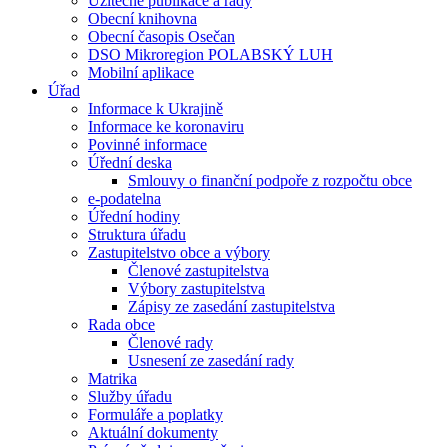
Užitečné publikace a rady
Obecní knihovna
Obecní časopis Osečan
DSO Mikroregion POLABSKÝ LUH
Mobilní aplikace
Úřad
Informace k Ukrajině
Informace ke koronaviru
Povinné informace
Úřední deska
Smlouvy o finanční podpoře z rozpočtu obce
e-podatelna
Úřední hodiny
Struktura úřadu
Zastupitelstvo obce a výbory
Členové zastupitelstva
Výbory zastupitelstva
Zápisy ze zasedání zastupitelstva
Rada obce
Členové rady
Usnesení ze zasedání rady
Matrika
Služby úřadu
Formuláře a poplatky
Aktuální dokumenty