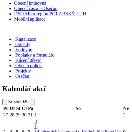
Obecní knihovna
Obecní časopis Osečan
DSO Mikroregion POLABSKÝ LUH
Mobilní aplikace
Kanalizace
Odpady
Vodovod
Poplatky a formuláře
Kácení dřevin
Obecní policie
Projekty
Osečan
Kalendář akcí
Srpen
2026
Po
Út
St
Čt
Pá
So
Ne
27
28
29
30
31
1
2
8
1
3
4
5
6
7
14. historické slavnosti v Kolíně- Neklidná léta
9