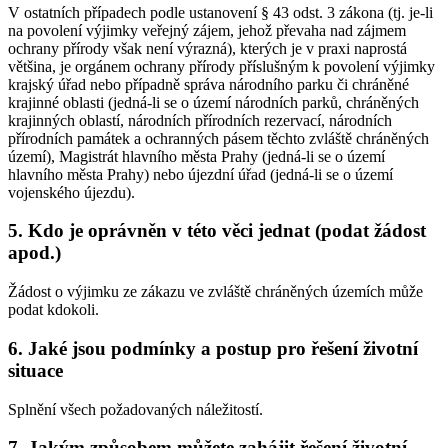
V ostatních případech podle ustanovení § 43 odst. 3 zákona (tj. je-li
na povolení výjimky veřejný zájem, jehož převaha nad zájmem
ochrany přírody však není výrazná), kterých je v praxi naprostá
většina, je orgánem ochrany přírody příslušným k povolení výjimky
krajský úřad nebo případně správa národního parku či chráněné
krajinné oblasti (jedná-li se o území národních parků, chráněných
krajinných oblastí, národních přírodních rezervací, národních
přírodních památek a ochranných pásem těchto zvláště chráněných
území), Magistrát hlavního města Prahy (jedná-li se o území
hlavního města Prahy) nebo újezdní úřad (jedná-li se o území
vojenského újezdu).
5. Kdo je oprávněn v této věci jednat (podat žádost
apod.)
Žádost o výjimku ze zákazu ve zvláště chráněných územích může
podat kdokoli.
6. Jaké jsou podmínky a postup pro řešení životní
situace
Splnění všech požadovaných náležitostí.
7. Jakým způsobem můžete zahájit řešení životní