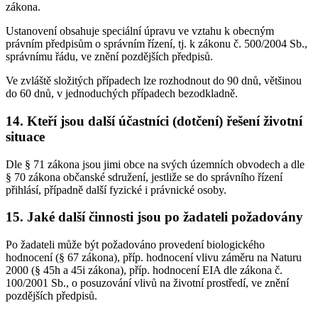
zákona.
Ustanovení obsahuje speciální úpravu ve vztahu k obecným
právním předpisům o správním řízení, tj. k zákonu č. 500/2004 Sb.,
správnímu řádu, ve znění pozdějších předpisů.
Ve zvláště složitých případech lze rozhodnout do 90 dnů, většinou
do 60 dnů, v jednoduchých případech bezodkladně.
14. Kteří jsou další účastníci (dotčení) řešení životní
situace
Dle § 71 zákona jsou jimi obce na svých územních obvodech a dle
§ 70 zákona občanské sdružení, jestliže se do správního řízení
přihlásí, případně další fyzické i právnické osoby.
15. Jaké další činnosti jsou po žadateli požadovány
Po žadateli může být požadováno provedení biologického
hodnocení (§ 67 zákona), příp. hodnocení vlivu záměru na Naturu
2000 (§ 45h a 45i zákona), příp. hodnocení EIA dle zákona č.
100/2001 Sb., o posuzování vlivů na životní prostředí, ve znění
pozdějších předpisů.