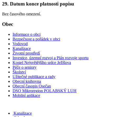
29. Datum konce platnosti popisu
Bez časového omezení.
Obec
Informace o obci
Bezpečnost a pořádek v obci
Vodovod
Kanalizace
Životní prostředí
Investice, územní rozvoj a Plán rozvoje sportu
Kostel Nejsvětějšího srdce Ježíšova
Péče o seniory
Školství
Užitečné publikace a rady
Obecní knihovna
Obecní časopis Osečan
DSO Mikroregion POLABSKÝ LUH
Mobilní aplikace
Kanalizace