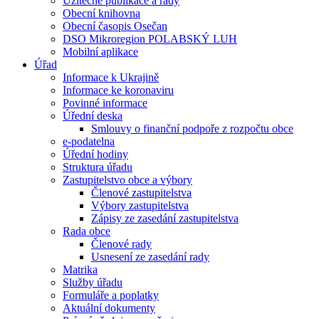
Užitečné publikace a rady
Obecní knihovna
Obecní časopis Osečan
DSO Mikroregion POLABSKÝ LUH
Mobilní aplikace
Úřad
Informace k Ukrajině
Informace ke koronaviru
Povinné informace
Úřední deska
Smlouvy o finanční podpoře z rozpočtu obce
e-podatelna
Úřední hodiny
Struktura úřadu
Zastupitelstvo obce a výbory
Členové zastupitelstva
Výbory zastupitelstva
Zápisy ze zasedání zastupitelstva
Rada obce
Členové rady
Usnesení ze zasedání rady
Matrika
Služby úřadu
Formuláře a poplatky
Aktuální dokumenty