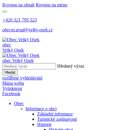
Rovnou na obsah
Rovnou na menu
+420 321 795 523
obecni.urad@velky-osek.cz
obec
Velký Osek
obec
Velký Osek
Hledaný výraz
Hledat
rozšířené vyhledávání
Mapa webu
Vytisknout
Facebook
Obec
Informace o obci
Základní informace
Turistické zajímavosti
Historie
Historie obce