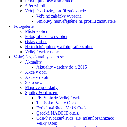
Právní předpisy a směrnice
Střet zájmů
Veřejné zakázky, profil zadavatele
Veřejné zakázky vypsané
Smlouvy neuveřejněné na profilu zadavatele
Fotogalerie
Místa v obci
Fotografie z akcí v obci
Oslavy obce
Historické pohledy a fotografie z obce
Velký Osek z nebe
Volný čas, aktuality, stalo se ...
Aktuality
Aktuality - archiv do r. 2015
Akce v obci
Akce v okolí
Stalo se ...
Mapové podklady
Spolky & sdružení
FK Viktorie Velký Osek
T.J. Sokol Velký Osek
Fotbalová škola Velký Osek
Osecká NADĚJE o.p.s.
Český rybářský svaz, z.s.,místní organizace
Velký Osek