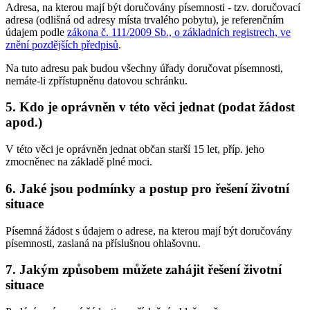
Adresa, na kterou mají být doručovány písemnosti - tzv. doručovací
adresa (odlišná od adresy místa trvalého pobytu), je referenčním
údajem podle
zákona č. 111/2009 Sb., o základních registrech, ve
znění pozdějších předpisů
.
Na tuto adresu pak budou všechny úřady doručovat písemnosti,
nemáte-li zpřístupněnu datovou schránku.
5. Kdo je oprávněn v této věci jednat (podat žádost
apod.)
V této věci je oprávněn jednat občan starší 15 let, příp. jeho
zmocněnec na základě plné moci.
6. Jaké jsou podmínky a postup pro řešení životní
situace
Písemná žádost s údajem o adrese, na kterou mají být doručovány
písemnosti, zaslaná na příslušnou ohlašovnu.
7. Jakým způsobem můžete zahájit řešení životní
situace