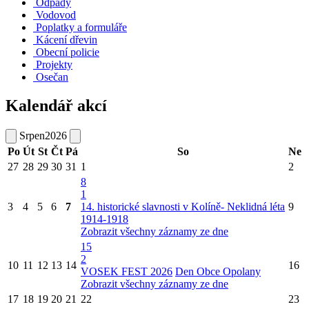
Odpady
Vodovod
Poplatky a formuláře
Kácení dřevin
Obecní policie
Projekty
Osečan
Kalendář akcí
Srpen
2026
Po
Út
St
Čt
Pá
So
Ne
27
28
29
30
31
1
2
8
1
3
4
5
6
7
14. historické slavnosti v Kolíně- Neklidná léta
9
1914-1918
Zobrazit všechny záznamy ze dne
15
2
10
11
12
13
14
16
VOSEK FEST 2026
Den Obce Opolany
Zobrazit všechny záznamy ze dne
17
18
19
20
21
22
23