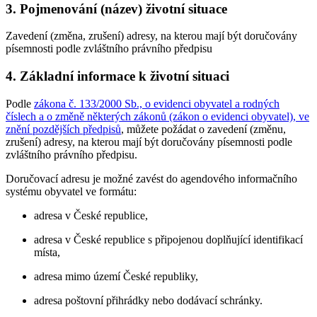
3. Pojmenování (název) životní situace
Zavedení (změna, zrušení) adresy, na kterou mají být doručovány
písemnosti podle zvláštního právního předpisu
4. Základní informace k životní situaci
Podle
zákona č. 133/2000 Sb., o evidenci obyvatel a rodných
číslech a o změně některých zákonů (zákon o evidenci obyvatel), ve
znění pozdějších předpisů
, můžete požádat o zavedení (změnu,
zrušení) adresy, na kterou mají být doručovány písemnosti podle
zvláštního právního předpisu.
Doručovací adresu je možné zavést do agendového informačního
systému obyvatel ve formátu:
adresa v České republice,
adresa v České republice s připojenou doplňující identifikací
místa,
adresa mimo území České republiky,
adresa poštovní přihrádky nebo dodávací schránky.