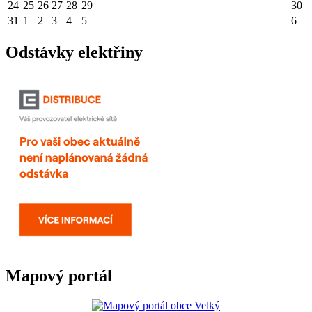
24
25
26
27
28
29
30
31
1
2
3
4
5
6
Odstávky elektřiny
Mapový portál