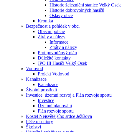
Historie železniční stanice Velký Osek
Historie dobrovolných hasičů
Oslavy obce
Kronika
Bezpečnost a pořádek v obci
Obecní policie
Ztráty a nálezy
Informace
Ztráty a nálezy
Protipovodňový plán
Důležité kontakty
JPO III Hasiči Velký Osek
Vodovod
Projekt Vodovod
Kanalizace
Kanalizace
Životní prostředí
Investice, územní rozvoj a Plán rozvoje sportu
Investice
Územní plánování
Plán rozvoje sportu
Kostel Nejsvětějšího srdce Ježíšova
Péče o seniory
Školství