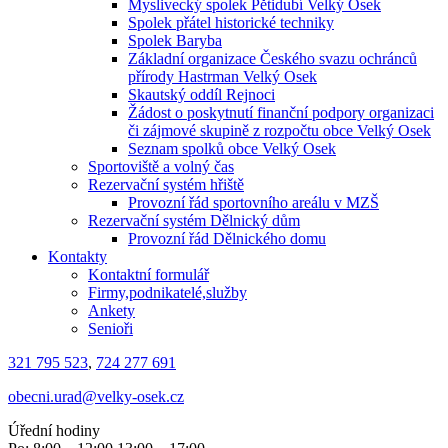
Myslivecký spolek Pětidubí Velký Osek
Spolek přátel historické techniky
Spolek Baryba
Základní organizace Českého svazu ochránců
přírody Hastrman Velký Osek
Skautský oddíl Rejnoci
Žádost o poskytnutí finanční podpory organizaci
či zájmové skupině z rozpočtu obce Velký Osek
Seznam spolků obce Velký Osek
Sportoviště a volný čas
Rezervační systém hřiště
Provozní řád sportovního areálu v MZŠ
Rezervační systém Dělnický dům
Provozní řád Dělnického domu
Kontakty
Kontaktní formulář
Firmy,podnikatelé,služby
Ankety
Senioři
321 795 523
,
724 277 691
obecni.urad@velky-osek.cz
Úřední hodiny