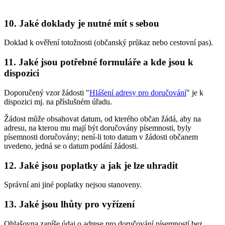
10. Jaké doklady je nutné mít s sebou
Doklad k ověření totožnosti (občanský průkaz nebo cestovní pas).
11. Jaké jsou potřebné formuláře a kde jsou k
dispozici
Doporučený vzor žádosti "
Hlášení adresy pro doručování
" je k
dispozici mj. na příslušném úřadu.
Žádost může obsahovat datum, od kterého občan žádá, aby na
adresu, na kterou mu mají být doručovány písemnosti, byly
písemnosti doručovány; není-li toto datum v žádosti občanem
uvedeno, jedná se o datum podání žádosti.
12. Jaké jsou poplatky a jak je lze uhradit
Správní ani jiné poplatky nejsou stanoveny.
13. Jaké jsou lhůty pro vyřízení
Ohlašovna zapíše údaj o adrese pro doručování písemností bez