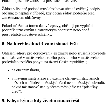
Podáním písemné žádosti na příslušné ohlašovně.
Žádost v listinné podobě musí obsahovat úředně ověřený podpis
občana; to neplatí v případě, kdy občan žádost podepíše před
zaměstnancem ohlašovny.
Pokud má žádost formu datové zprávy, občan ji po vyplnění
podepíše uznávaným elektronickým podpisem nebo dodá
prostřednictvím datové schránky.
8. Na které instituci životní situaci řešit
Ohlášení adresy pro doručování (její změnu nebo zrušení) provedete
na ohlašovně v místě svého trvalého pobytu nebo v místě svého
posledního trvalého pobytu na území České republiky, tj.:
na obecním úřadu,
v hlavním městě Praze a v územně členěných statutárních
městech na úřadech městských částí nebo městských obvodů,
pokud tak stanoví statuty těchto měst (dále též "příslušný
úřad").
9. Kde, s kým a kdy životní situaci řešit