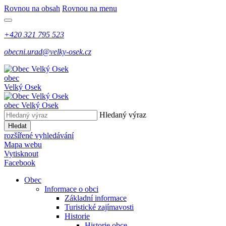
Rovnou na obsah
Rovnou na menu
+420 321 795 523
obecni.urad@velky-osek.cz
obec
Velký Osek
obec
Velký Osek
Hledaný výraz
Hledat
rozšířené vyhledávání
Mapa webu
Vytisknout
Facebook
Obec
Informace o obci
Základní informace
Turistické zajímavosti
Historie
Historie obce