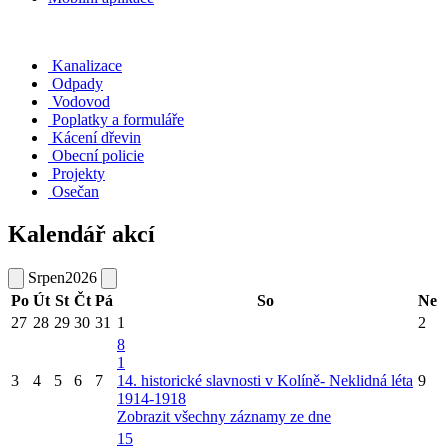
Kanalizace
Odpady
Vodovod
Poplatky a formuláře
Kácení dřevin
Obecní policie
Projekty
Osečan
Kalendář akcí
Srpen
2026
Po
Út
St
Čt
Pá
So
Ne
27
28
29
30
31
1
2
8
1
3
4
5
6
7
14. historické slavnosti v Kolíně- Neklidná léta
9
1914-1918
Zobrazit všechny záznamy ze dne
15