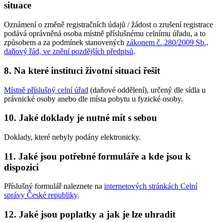
situace
Oznámení o změně registračních údajů / žádost o zrušení registrace
podává oprávněná osoba místně příslušnému celnímu úřadu, a to
způsobem a za podmínek stanovených
zákonem č. 280/2009 Sb.,
daňový řád, ve znění pozdějších předpisů
.
8. Na které instituci životní situaci řešit
Místně příslušný celní úřad
(daňové oddělení), určený dle sídla u
právnické osoby anebo dle místa pobytu u fyzické osoby.
10. Jaké doklady je nutné mít s sebou
Doklady, které nebyly podány elektronicky.
11. Jaké jsou potřebné formuláře a kde jsou k
dispozici
Příslušný formulář naleznete na
internetových stránkách Celní
správy České republiky
.
12. Jaké jsou poplatky a jak je lze uhradit