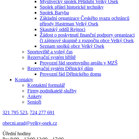
Myslivecký spolek Pětidubí Velký Osek
Spolek přátel historické techniky
Spolek Baryba
Základní organizace Českého svazu ochránců
přírody Hastrman Velký Osek
Skautský oddíl Rejnoci
Žádost o poskytnutí finanční podpory organizaci
či zájmové skupině z rozpočtu obce Velký Osek
Seznam spolků obce Velký Osek
Sportoviště a volný čas
Rezervační systém hřiště
Provozní řád sportovního areálu v MZŠ
Rezervační systém Dělnický dům
Provozní řád Dělnického domu
Kontakty
Kontaktní formulář
Firmy,podnikatelé,služby
Ankety
Senioři
321 795 523
,
724 277 691
obecni.urad@velky-osek.cz
Úřední hodiny