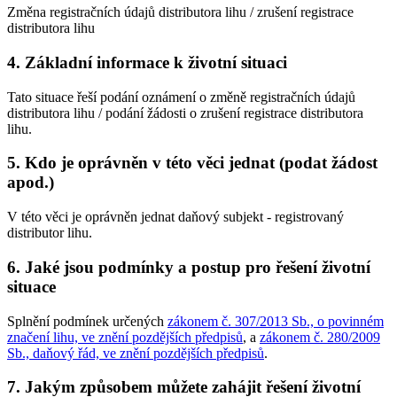
Změna registračních údajů distributora lihu / zrušení registrace
distributora lihu
4. Základní informace k životní situaci
Tato situace řeší podání oznámení o změně registračních údajů
distributora lihu / podání žádosti o zrušení registrace distributora
lihu.
5. Kdo je oprávněn v této věci jednat (podat žádost
apod.)
V této věci je oprávněn jednat daňový subjekt - registrovaný
distributor lihu.
6. Jaké jsou podmínky a postup pro řešení životní
situace
Splnění podmínek určených
zákonem č. 307/2013 Sb., o povinném
značení lihu, ve znění pozdějších předpisů
, a
zákonem č. 280/2009
Sb., daňový řád, ve znění pozdějších předpisů
.
7. Jakým způsobem můžete zahájit řešení životní