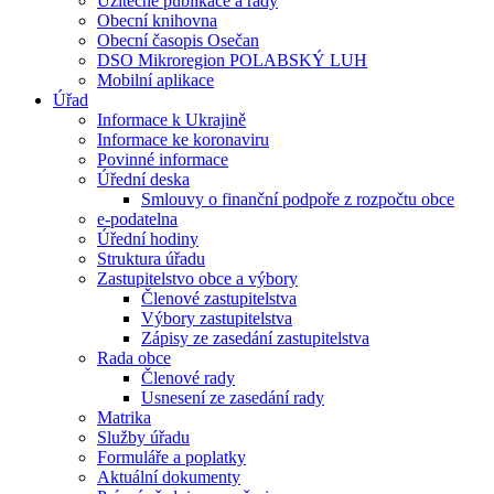
Užitečné publikace a rady
Obecní knihovna
Obecní časopis Osečan
DSO Mikroregion POLABSKÝ LUH
Mobilní aplikace
Úřad
Informace k Ukrajině
Informace ke koronaviru
Povinné informace
Úřední deska
Smlouvy o finanční podpoře z rozpočtu obce
e-podatelna
Úřední hodiny
Struktura úřadu
Zastupitelstvo obce a výbory
Členové zastupitelstva
Výbory zastupitelstva
Zápisy ze zasedání zastupitelstva
Rada obce
Členové rady
Usnesení ze zasedání rady
Matrika
Služby úřadu
Formuláře a poplatky
Aktuální dokumenty