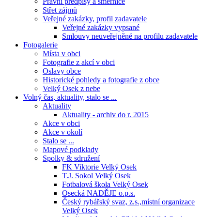
Právní předpisy a směrnice
Střet zájmů
Veřejné zakázky, profil zadavatele
Veřejné zakázky vypsané
Smlouvy neuveřejněné na profilu zadavatele
Fotogalerie
Místa v obci
Fotografie z akcí v obci
Oslavy obce
Historické pohledy a fotografie z obce
Velký Osek z nebe
Volný čas, aktuality, stalo se ...
Aktuality
Aktuality - archiv do r. 2015
Akce v obci
Akce v okolí
Stalo se ...
Mapové podklady
Spolky & sdružení
FK Viktorie Velký Osek
T.J. Sokol Velký Osek
Fotbalová škola Velký Osek
Osecká NADĚJE o.p.s.
Český rybářský svaz, z.s.,místní organizace
Velký Osek