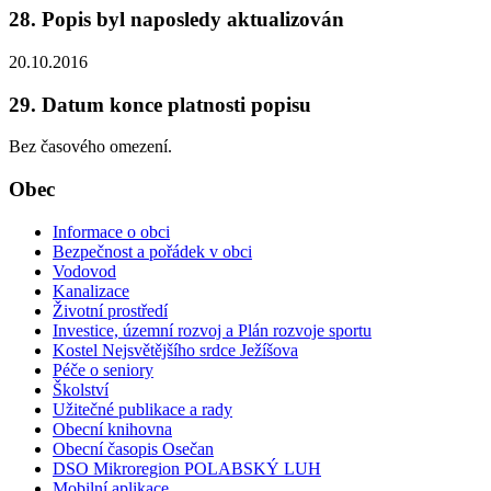
28. Popis byl naposledy aktualizován
20.10.2016
29. Datum konce platnosti popisu
Bez časového omezení.
Obec
Informace o obci
Bezpečnost a pořádek v obci
Vodovod
Kanalizace
Životní prostředí
Investice, územní rozvoj a Plán rozvoje sportu
Kostel Nejsvětějšího srdce Ježíšova
Péče o seniory
Školství
Užitečné publikace a rady
Obecní knihovna
Obecní časopis Osečan
DSO Mikroregion POLABSKÝ LUH
Mobilní aplikace