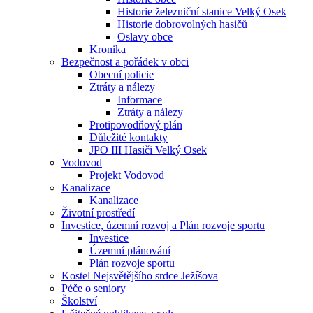
Historie železniční stanice Velký Osek
Historie dobrovolných hasičů
Oslavy obce
Kronika
Bezpečnost a pořádek v obci
Obecní policie
Ztráty a nálezy
Informace
Ztráty a nálezy
Protipovodňový plán
Důležité kontakty
JPO III Hasiči Velký Osek
Vodovod
Projekt Vodovod
Kanalizace
Kanalizace
Životní prostředí
Investice, územní rozvoj a Plán rozvoje sportu
Investice
Územní plánování
Plán rozvoje sportu
Kostel Nejsvětějšího srdce Ježíšova
Péče o seniory
Školství