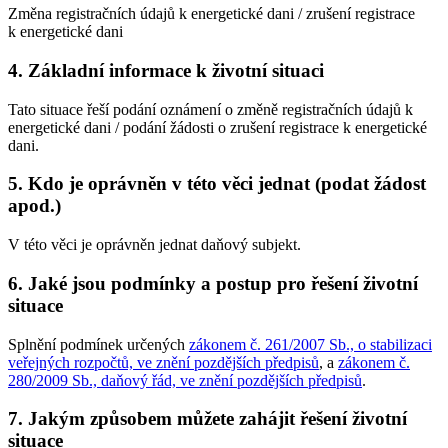
Změna registračních údajů k energetické dani / zrušení registrace
k energetické dani
4. Základní informace k životní situaci
Tato situace řeší podání oznámení o změně registračních údajů k
energetické dani / podání žádosti o zrušení registrace k energetické
dani.
5. Kdo je oprávněn v této věci jednat (podat žádost
apod.)
V této věci je oprávněn jednat daňový subjekt.
6. Jaké jsou podmínky a postup pro řešení životní
situace
Splnění podmínek určených
zákonem č. 261/2007 Sb., o stabilizaci
veřejných rozpočtů, ve znění pozdějších předpisů
, a
zákonem č.
280/2009 Sb., daňový řád, ve znění pozdějších předpisů
.
7. Jakým způsobem můžete zahájit řešení životní
situace