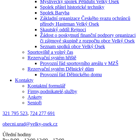
Myslivecký spolek Pětidubí Velký Osek
Spolek přátel historické techniky
Spolek Baryba
Základní organizace Českého svazu ochránců
přírody Hastrman Velký Osek
Skautský oddíl Rejnoci
Žádost o poskytnutí finanční podpory organizaci
či zájmové skupině z rozpočtu obce Velký Osek
Seznam spolků obce Velký Osek
Sportoviště a volný čas
Rezervační systém hřiště
Provozní řád sportovního areálu v MZŠ
Rezervační systém Dělnický dům
Provozní řád Dělnického domu
Kontakty
Kontaktní formulář
Firmy,podnikatelé,služby
Ankety
Senioři
321 795 523
,
724 277 691
obecni.urad@velky-osek.cz
Úřední hodiny