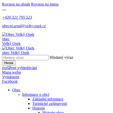
Rovnou na obsah
Rovnou na menu
+420 321 795 523
obecni.urad@velky-osek.cz
obec
Velký Osek
obec
Velký Osek
Hledaný výraz
Hledat
rozšířené vyhledávání
Mapa webu
Vytisknout
Facebook
Obec
Informace o obci
Základní informace
Turistické zajímavosti
Historie
Historie obce