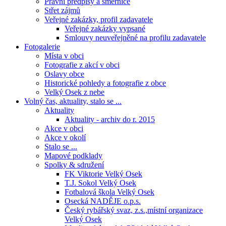
Právní předpisy a směrnice
Střet zájmů
Veřejné zakázky, profil zadavatele
Veřejné zakázky vypsané
Smlouvy neuveřejněné na profilu zadavatele
Fotogalerie
Místa v obci
Fotografie z akcí v obci
Oslavy obce
Historické pohledy a fotografie z obce
Velký Osek z nebe
Volný čas, aktuality, stalo se ...
Aktuality
Aktuality - archiv do r. 2015
Akce v obci
Akce v okolí
Stalo se ...
Mapové podklady
Spolky & sdružení
FK Viktorie Velký Osek
T.J. Sokol Velký Osek
Fotbalová škola Velký Osek
Osecká NADĚJE o.p.s.
Český rybářský svaz, z.s.,místní organizace
Velký Osek