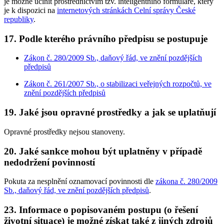
je možné učinit prostřednictvím tzv. inteligentního formuláře, který
je k dispozici na
internetových stránkách Celní správy České
republiky
.
17. Podle kterého právního předpisu se postupuje
Zákon č. 280/2009 Sb., daňový řád, ve znění pozdějších
předpisů
Zákon č. 261/2007 Sb., o stabilizaci veřejných rozpočtů, ve
znění pozdějších předpisů
19. Jaké jsou opravné prostředky a jak se uplatňují
Opravné prostředky nejsou stanoveny.
20. Jaké sankce mohou být uplatněny v případě
nedodržení povinností
Pokuta za nesplnění oznamovací povinnosti dle
zákona č. 280/2009
Sb., daňový řád, ve znění pozdějších předpisů
.
23. Informace o popisovaném postupu (o řešení
životní situace) je možné získat také z jiných zdrojů