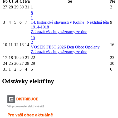
Po
Út
St
Čt
Pá
So
Ne
27
28
29
30
31
1
2
8
1
3
4
5
6
7
14. historické slavnosti v Kolíně- Neklidná léta
9
1914-1918
Zobrazit všechny záznamy ze dne
15
2
10
11
12
13
14
16
VOSEK FEST 2026
Den Obce Opolany
Zobrazit všechny záznamy ze dne
17
18
19
20
21
22
23
24
25
26
27
28
29
30
31
1
2
3
4
5
6
Odstávky elektřiny