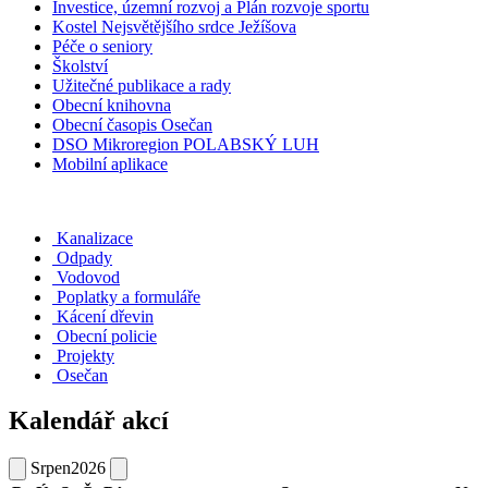
Investice, územní rozvoj a Plán rozvoje sportu
Kostel Nejsvětějšího srdce Ježíšova
Péče o seniory
Školství
Užitečné publikace a rady
Obecní knihovna
Obecní časopis Osečan
DSO Mikroregion POLABSKÝ LUH
Mobilní aplikace
Kanalizace
Odpady
Vodovod
Poplatky a formuláře
Kácení dřevin
Obecní policie
Projekty
Osečan
Kalendář akcí
Srpen
2026