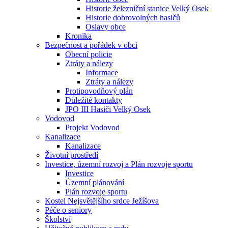
Historie železniční stanice Velký Osek
Historie dobrovolných hasičů
Oslavy obce
Kronika
Bezpečnost a pořádek v obci
Obecní policie
Ztráty a nálezy
Informace
Ztráty a nálezy
Protipovodňový plán
Důležité kontakty
JPO III Hasiči Velký Osek
Vodovod
Projekt Vodovod
Kanalizace
Kanalizace
Životní prostředí
Investice, územní rozvoj a Plán rozvoje sportu
Investice
Územní plánování
Plán rozvoje sportu
Kostel Nejsvětějšího srdce Ježíšova
Péče o seniory
Školství