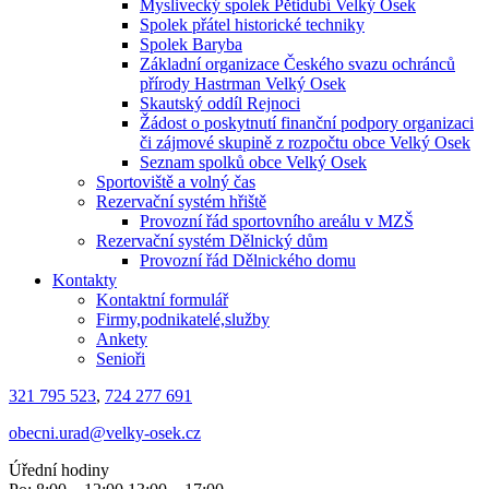
Myslivecký spolek Pětidubí Velký Osek
Spolek přátel historické techniky
Spolek Baryba
Základní organizace Českého svazu ochránců
přírody Hastrman Velký Osek
Skautský oddíl Rejnoci
Žádost o poskytnutí finanční podpory organizaci
či zájmové skupině z rozpočtu obce Velký Osek
Seznam spolků obce Velký Osek
Sportoviště a volný čas
Rezervační systém hřiště
Provozní řád sportovního areálu v MZŠ
Rezervační systém Dělnický dům
Provozní řád Dělnického domu
Kontakty
Kontaktní formulář
Firmy,podnikatelé,služby
Ankety
Senioři
321 795 523
,
724 277 691
obecni.urad@velky-osek.cz
Úřední hodiny