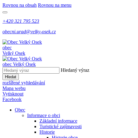
Rovnou na obsah
Rovnou na menu
+420 321 795 523
obecni.urad@velky-osek.cz
obec
Velký Osek
obec
Velký Osek
Hledaný výraz
Hledat
rozšířené vyhledávání
Mapa webu
Vytisknout
Facebook
Obec
Informace o obci
Základní informace
Turistické zajímavosti
Historie
Historie obce