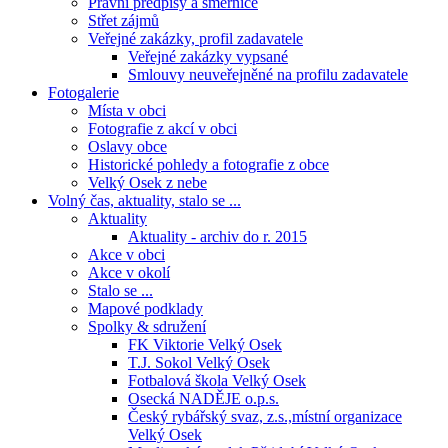
Právní předpisy a směrnice
Střet zájmů
Veřejné zakázky, profil zadavatele
Veřejné zakázky vypsané
Smlouvy neuveřejněné na profilu zadavatele
Fotogalerie
Místa v obci
Fotografie z akcí v obci
Oslavy obce
Historické pohledy a fotografie z obce
Velký Osek z nebe
Volný čas, aktuality, stalo se ...
Aktuality
Aktuality - archiv do r. 2015
Akce v obci
Akce v okolí
Stalo se ...
Mapové podklady
Spolky & sdružení
FK Viktorie Velký Osek
T.J. Sokol Velký Osek
Fotbalová škola Velký Osek
Osecká NADĚJE o.p.s.
Český rybářský svaz, z.s.,místní organizace
Velký Osek