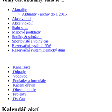
Aktuality
Aktuality - archiv do r. 2015
Akce v obci
Akce v okolí
Stalo se ...
Mapové podklady
Spolky & sdružení
Sportoviště a volný čas
Rezervační systém hřiště
Rezervační systém Dělnický dům
Kanalizace
Odpady
Vodovod
Poplatky a formuláře
Kácení dřevin
Obecní policie
Projekty
Osečan
Kalendář akcí