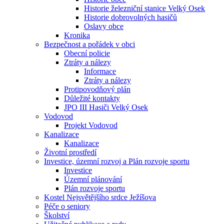
Historie železniční stanice Velký Osek
Historie dobrovolných hasičů
Oslavy obce
Kronika
Bezpečnost a pořádek v obci
Obecní policie
Ztráty a nálezy
Informace
Ztráty a nálezy
Protipovodňový plán
Důležité kontakty
JPO III Hasiči Velký Osek
Vodovod
Projekt Vodovod
Kanalizace
Kanalizace
Životní prostředí
Investice, územní rozvoj a Plán rozvoje sportu
Investice
Územní plánování
Plán rozvoje sportu
Kostel Nejsvětějšího srdce Ježíšova
Péče o seniory
Školství