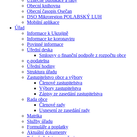
Užitečné publikace a rady
Obecní knihovna
Obecní časopis Osečan
DSO Mikroregion POLABSKÝ LUH
Mobilní aplikace
Úřad
Informace k Ukrajině
Informace ke koronaviru
Povinné informace
Úřední deska
Smlouvy o finanční podpoře z rozpočtu obce
e-podatelna
Úřední hodiny
Struktura úřadu
Zastupitelstvo obce a výbory
Členové zastupitelstva
Výbory zastupitelstva
Zápisy ze zasedání zastupitelstva
Rada obce
Členové rady
Usnesení ze zasedání rady
Matrika
Služby úřadu
Formuláře a poplatky
Aktuální dokumenty