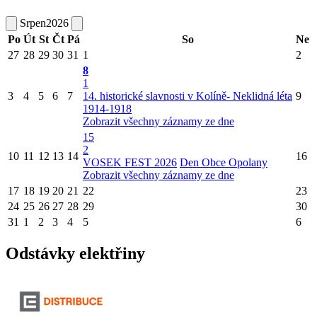
Srpen
2026
Po
Út
St
Čt
Pá
So
Ne
27
28
29
30
31
1
2
8
1
3
4
5
6
7
14. historické slavnosti v Kolíně- Neklidná léta
9
1914-1918
Zobrazit všechny záznamy ze dne
15
2
10
11
12
13
14
16
VOSEK FEST 2026
Den Obce Opolany
Zobrazit všechny záznamy ze dne
17
18
19
20
21
22
23
24
25
26
27
28
29
30
31
1
2
3
4
5
6
Odstávky elektřiny