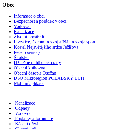
Obec
Informace o obci
Bezpečnost a pořádek v obci
Vodovod
Kanalizace
Životní prostředí
Investice, územní rozvoj a Plán rozvoje sportu
Kostel Nejsvětějšího srdce Ježíšova
Péče o seniory
Školství
Užitečné publikace a rady
Obecní knihovna
Obecní časopis Osečan
DSO Mikroregion POLABSKÝ LUH
Mobilní aplikace
Kanalizace
Odpady
Vodovod
Poplatky a formuláře
Kácení dřevin
Obecní policie