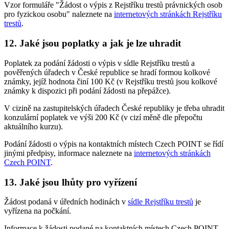
Vzor formuláře "Žádost o výpis z Rejstříku trestů právnických osob
pro fyzickou osobu" naleznete na
internetových stránkách Rejstříku
trestů
.
12. Jaké jsou poplatky a jak je lze uhradit
Poplatek za podání žádosti o výpis v sídle Rejstříku trestů a
pověřených úřadech v České republice se hradí formou kolkové
známky, jejíž hodnota činí 100 Kč (v Rejstříku trestů jsou kolkové
známky k dispozici při podání žádosti na přepážce).
V cizině na zastupitelských úřadech České republiky je třeba uhradit
konzulární poplatek ve výši 200 Kč (v cizí měně dle přepočtu
aktuálního kurzu).
Podání žádosti o výpis na kontaktních místech Czech POINT se řídí
jinými předpisy, informace naleznete na
internetových stránkách
Czech POINT
.
13. Jaké jsou lhůty pro vyřízení
Žádost podaná v úředních hodinách v
sídle Rejstříku trestů
je
vyřízena na počkání.
Informace k žádosti podané na kontaktních místech Czech POINT