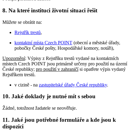
8. Na které instituci životní situaci řešit
Můžete se obrátit na:
Rejstřík trestů
,
kontaktní místa Czech POINT
(obecní a městské úřady,
pobočky České pošty, Hospodářské komory, notáři),
Upozornění
: Výpisy z Rejstříku trestů vydané na kontaktních
místech Czech POINT jsou primárně určeny pro použití na území
České republiky;
pro použití v zahraničí
si opatřete výpis vydaný
Rejstříkem trestů.
v cizině - na
zastupitelské úřady České republiky
.
10. Jaké doklady je nutné mít s sebou
Žádné, totožnost žadatele se neověřuje.
11. Jaké jsou potřebné formuláře a kde jsou k
dispozici