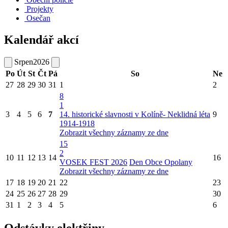
Projekty
Osečan
Kalendář akcí
Srpen
2026
Po
Út
St
Čt
Pá
So
Ne
27
28
29
30
31
1
2
8
1
3
4
5
6
7
14. historické slavnosti v Kolíně- Neklidná léta
9
1914-1918
Zobrazit všechny záznamy ze dne
15
2
10
11
12
13
14
16
VOSEK FEST 2026
Den Obce Opolany
Zobrazit všechny záznamy ze dne
17
18
19
20
21
22
23
24
25
26
27
28
29
30
31
1
2
3
4
5
6
Odstávky elektřiny