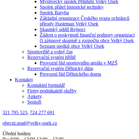
Myslivecký spolek Pětidubí Velký Osek
Spolek přátel historické techniky
Spolek Baryba
Základní organizace Českého svazu ochránců
přírody Hastrman Velký Osek
Skautský oddíl Rejnoci
Žádost o poskytnutí finanční podpory organizaci
či zájmové skupině z rozpočtu obce Velký Osek
Seznam spolků obce Velký Osek
Sportoviště a volný čas
Rezervační systém hřiště
Provozní řád sportovního areálu v MZŠ
Rezervační systém Dělnický dům
Provozní řád Dělnického domu
Kontakty
Kontaktní formulář
Firmy,podnikatelé,služby
Ankety
Senioři
321 795 523
,
724 277 691
obecni.urad@velky-osek.cz
Úřední hodiny