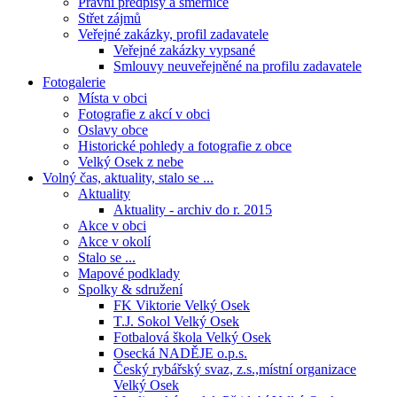
Právní předpisy a směrnice
Střet zájmů
Veřejné zakázky, profil zadavatele
Veřejné zakázky vypsané
Smlouvy neuveřejněné na profilu zadavatele
Fotogalerie
Místa v obci
Fotografie z akcí v obci
Oslavy obce
Historické pohledy a fotografie z obce
Velký Osek z nebe
Volný čas, aktuality, stalo se ...
Aktuality
Aktuality - archiv do r. 2015
Akce v obci
Akce v okolí
Stalo se ...
Mapové podklady
Spolky & sdružení
FK Viktorie Velký Osek
T.J. Sokol Velký Osek
Fotbalová škola Velký Osek
Osecká NADĚJE o.p.s.
Český rybářský svaz, z.s.,místní organizace
Velký Osek