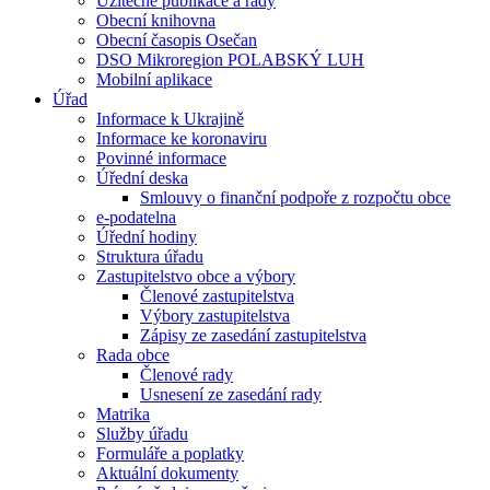
Užitečné publikace a rady
Obecní knihovna
Obecní časopis Osečan
DSO Mikroregion POLABSKÝ LUH
Mobilní aplikace
Úřad
Informace k Ukrajině
Informace ke koronaviru
Povinné informace
Úřední deska
Smlouvy o finanční podpoře z rozpočtu obce
e-podatelna
Úřední hodiny
Struktura úřadu
Zastupitelstvo obce a výbory
Členové zastupitelstva
Výbory zastupitelstva
Zápisy ze zasedání zastupitelstva
Rada obce
Členové rady
Usnesení ze zasedání rady
Matrika
Služby úřadu
Formuláře a poplatky
Aktuální dokumenty