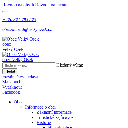
Rovnou na obsah
Rovnou na menu
+420 321 795 523
obecni.urad@velky-osek.cz
obec
Velký Osek
obec
Velký Osek
Hledaný výraz
Hledat
rozšířené vyhledávání
Mapa webu
Vytisknout
Facebook
Obec
Informace o obci
Základní informace
Turistické zajímavosti
Historie
Historie obce