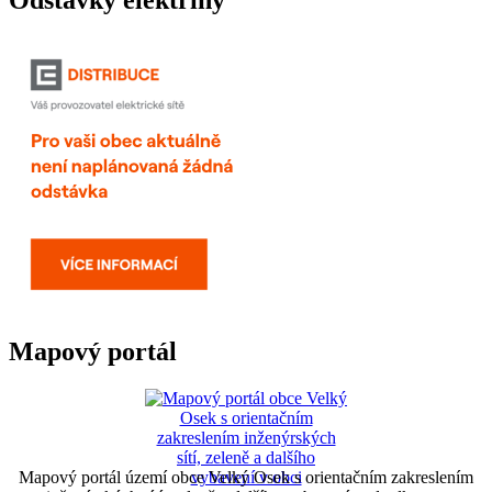
Mapový portál
Mapový portál území obce Velký Osek s orientačním zakreslením