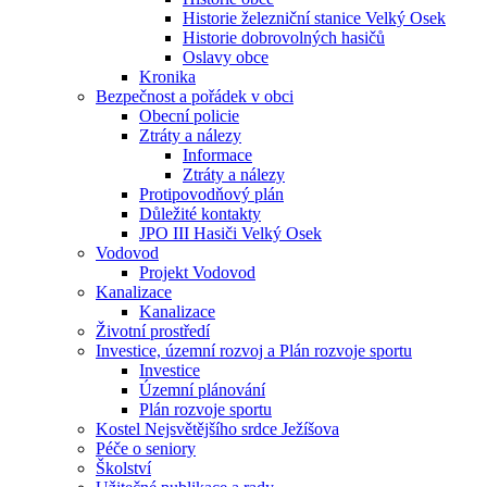
Historie železniční stanice Velký Osek
Historie dobrovolných hasičů
Oslavy obce
Kronika
Bezpečnost a pořádek v obci
Obecní policie
Ztráty a nálezy
Informace
Ztráty a nálezy
Protipovodňový plán
Důležité kontakty
JPO III Hasiči Velký Osek
Vodovod
Projekt Vodovod
Kanalizace
Kanalizace
Životní prostředí
Investice, územní rozvoj a Plán rozvoje sportu
Investice
Územní plánování
Plán rozvoje sportu
Kostel Nejsvětějšího srdce Ježíšova
Péče o seniory
Školství