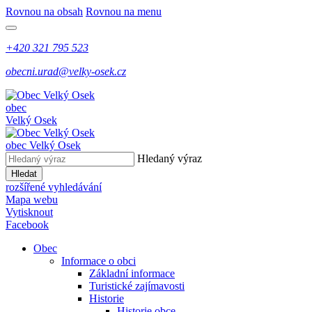
Rovnou na obsah
Rovnou na menu
+420 321 795 523
obecni.urad@velky-osek.cz
obec
Velký Osek
obec
Velký Osek
Hledaný výraz
Hledat
rozšířené vyhledávání
Mapa webu
Vytisknout
Facebook
Obec
Informace o obci
Základní informace
Turistické zajímavosti
Historie
Historie obce