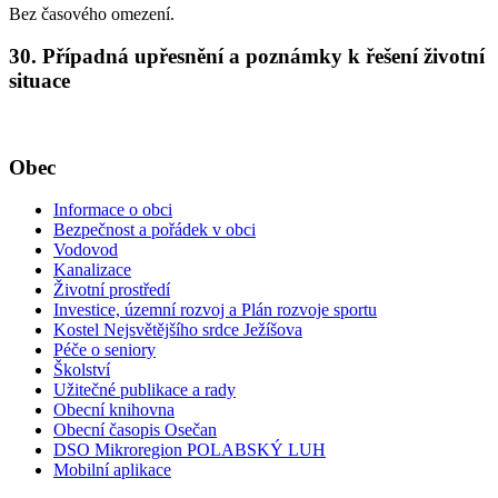
Bez časového omezení.
30. Případná upřesnění a poznámky k řešení životní
situace
Obec
Informace o obci
Bezpečnost a pořádek v obci
Vodovod
Kanalizace
Životní prostředí
Investice, územní rozvoj a Plán rozvoje sportu
Kostel Nejsvětějšího srdce Ježíšova
Péče o seniory
Školství
Užitečné publikace a rady
Obecní knihovna
Obecní časopis Osečan
DSO Mikroregion POLABSKÝ LUH
Mobilní aplikace