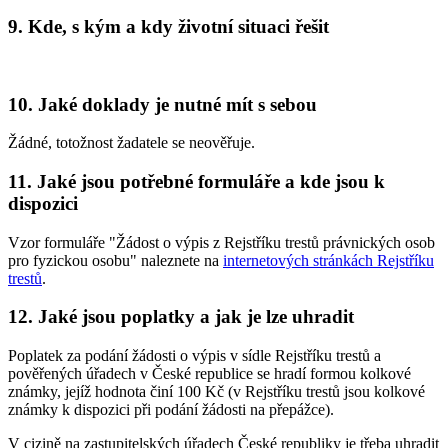
9. Kde, s kým a kdy životní situaci řešit
10. Jaké doklady je nutné mít s sebou
Žádné, totožnost žadatele se neověřuje.
11. Jaké jsou potřebné formuláře a kde jsou k
dispozici
Vzor formuláře "Žádost o výpis z Rejstříku trestů právnických osob
pro fyzickou osobu" naleznete na
internetových stránkách Rejstříku
trestů
.
12. Jaké jsou poplatky a jak je lze uhradit
Poplatek za podání žádosti o výpis v sídle Rejstříku trestů a
pověřených úřadech v České republice se hradí formou kolkové
známky, jejíž hodnota činí 100 Kč (v Rejstříku trestů jsou kolkové
známky k dispozici při podání žádosti na přepážce).
V cizině na zastupitelských úřadech České republiky je třeba uhradit