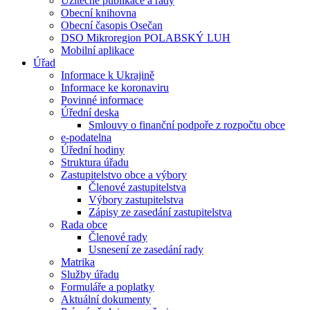
Užitečné publikace a rady
Obecní knihovna
Obecní časopis Osečan
DSO Mikroregion POLABSKÝ LUH
Mobilní aplikace
Úřad
Informace k Ukrajině
Informace ke koronaviru
Povinné informace
Úřední deska
Smlouvy o finanční podpoře z rozpočtu obce
e-podatelna
Úřední hodiny
Struktura úřadu
Zastupitelstvo obce a výbory
Členové zastupitelstva
Výbory zastupitelstva
Zápisy ze zasedání zastupitelstva
Rada obce
Členové rady
Usnesení ze zasedání rady
Matrika
Služby úřadu
Formuláře a poplatky
Aktuální dokumenty