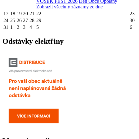
VOSEK FEST 2026
Den Obce Opolany
Zobrazit všechny záznamy ze dne
17
18
19
20
21
22
23
24
25
26
27
28
29
30
31
1
2
3
4
5
6
Odstávky elektřiny