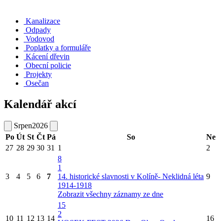
Kanalizace
Odpady
Vodovod
Poplatky a formuláře
Kácení dřevin
Obecní policie
Projekty
Osečan
Kalendář akcí
Srpen
2026
Po
Út
St
Čt
Pá
So
Ne
27
28
29
30
31
1
2
8
1
3
4
5
6
7
14. historické slavnosti v Kolíně- Neklidná léta
9
1914-1918
Zobrazit všechny záznamy ze dne
15
2
10
11
12
13
14
16