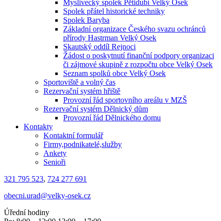
Myslivecký spolek Pětidubí Velký Osek
Spolek přátel historické techniky
Spolek Baryba
Základní organizace Českého svazu ochránců
přírody Hastrman Velký Osek
Skautský oddíl Rejnoci
Žádost o poskytnutí finanční podpory organizaci
či zájmové skupině z rozpočtu obce Velký Osek
Seznam spolků obce Velký Osek
Sportoviště a volný čas
Rezervační systém hřiště
Provozní řád sportovního areálu v MZŠ
Rezervační systém Dělnický dům
Provozní řád Dělnického domu
Kontakty
Kontaktní formulář
Firmy,podnikatelé,služby
Ankety
Senioři
321 795 523
,
724 277 691
obecni.urad@velky-osek.cz
Úřední hodiny