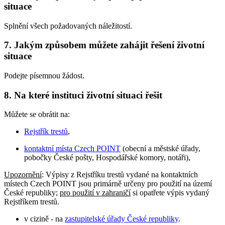
situace
Splnění všech požadovaných náležitostí.
7. Jakým způsobem můžete zahájit řešení životní
situace
Podejte písemnou žádost.
8. Na které instituci životní situaci řešit
Můžete se obrátit na:
Rejstřík trestů
,
kontaktní místa Czech POINT
(obecní a městské úřady,
pobočky České pošty, Hospodářské komory, notáři),
Upozornění
: Výpisy z Rejstříku trestů vydané na kontaktních
místech Czech POINT jsou primárně určeny pro použití na území
České republiky;
pro použití v zahraničí
si opatřete výpis vydaný
Rejstříkem trestů.
v cizině - na
zastupitelské úřady České republiky
.