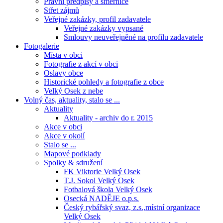
Právní předpisy a směrnice
Střet zájmů
Veřejné zakázky, profil zadavatele
Veřejné zakázky vypsané
Smlouvy neuveřejněné na profilu zadavatele
Fotogalerie
Místa v obci
Fotografie z akcí v obci
Oslavy obce
Historické pohledy a fotografie z obce
Velký Osek z nebe
Volný čas, aktuality, stalo se ...
Aktuality
Aktuality - archiv do r. 2015
Akce v obci
Akce v okolí
Stalo se ...
Mapové podklady
Spolky & sdružení
FK Viktorie Velký Osek
T.J. Sokol Velký Osek
Fotbalová škola Velký Osek
Osecká NADĚJE o.p.s.
Český rybářský svaz, z.s.,místní organizace
Velký Osek