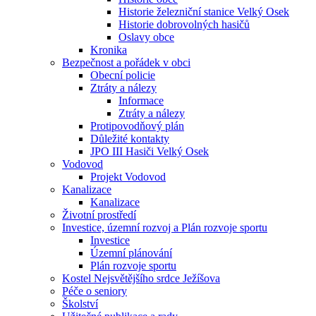
Historie železniční stanice Velký Osek
Historie dobrovolných hasičů
Oslavy obce
Kronika
Bezpečnost a pořádek v obci
Obecní policie
Ztráty a nálezy
Informace
Ztráty a nálezy
Protipovodňový plán
Důležité kontakty
JPO III Hasiči Velký Osek
Vodovod
Projekt Vodovod
Kanalizace
Kanalizace
Životní prostředí
Investice, územní rozvoj a Plán rozvoje sportu
Investice
Územní plánování
Plán rozvoje sportu
Kostel Nejsvětějšího srdce Ježíšova
Péče o seniory
Školství