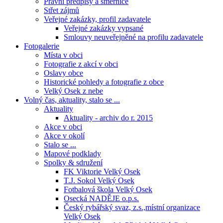
Právní předpisy a směrnice
Střet zájmů
Veřejné zakázky, profil zadavatele
Veřejné zakázky vypsané
Smlouvy neuveřejněné na profilu zadavatele
Fotogalerie
Místa v obci
Fotografie z akcí v obci
Oslavy obce
Historické pohledy a fotografie z obce
Velký Osek z nebe
Volný čas, aktuality, stalo se ...
Aktuality
Aktuality - archiv do r. 2015
Akce v obci
Akce v okolí
Stalo se ...
Mapové podklady
Spolky & sdružení
FK Viktorie Velký Osek
T.J. Sokol Velký Osek
Fotbalová škola Velký Osek
Osecká NADĚJE o.p.s.
Český rybářský svaz, z.s.,místní organizace
Velký Osek