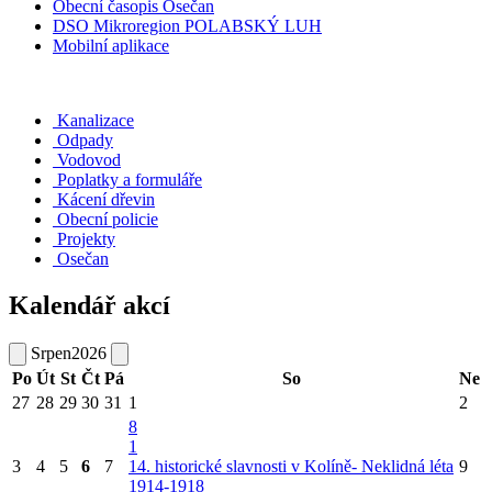
Obecní časopis Osečan
DSO Mikroregion POLABSKÝ LUH
Mobilní aplikace
Kanalizace
Odpady
Vodovod
Poplatky a formuláře
Kácení dřevin
Obecní policie
Projekty
Osečan
Kalendář akcí
Srpen
2026
Po
Út
St
Čt
Pá
So
Ne
27
28
29
30
31
1
2
8
1
3
4
5
6
7
14. historické slavnosti v Kolíně- Neklidná léta
9
1914-1918