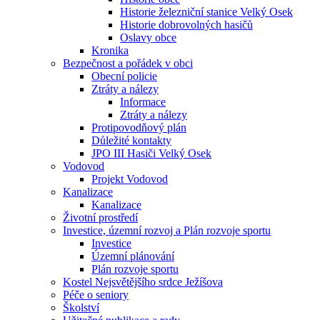
Historie železniční stanice Velký Osek
Historie dobrovolných hasičů
Oslavy obce
Kronika
Bezpečnost a pořádek v obci
Obecní policie
Ztráty a nálezy
Informace
Ztráty a nálezy
Protipovodňový plán
Důležité kontakty
JPO III Hasiči Velký Osek
Vodovod
Projekt Vodovod
Kanalizace
Kanalizace
Životní prostředí
Investice, územní rozvoj a Plán rozvoje sportu
Investice
Územní plánování
Plán rozvoje sportu
Kostel Nejsvětějšího srdce Ježíšova
Péče o seniory
Školství