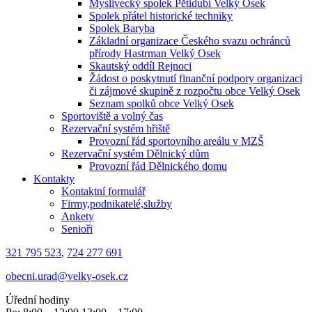
Myslivecký spolek Pětidubí Velký Osek
Spolek přátel historické techniky
Spolek Baryba
Základní organizace Českého svazu ochránců
přírody Hastrman Velký Osek
Skautský oddíl Rejnoci
Žádost o poskytnutí finanční podpory organizaci
či zájmové skupině z rozpočtu obce Velký Osek
Seznam spolků obce Velký Osek
Sportoviště a volný čas
Rezervační systém hřiště
Provozní řád sportovního areálu v MZŠ
Rezervační systém Dělnický dům
Provozní řád Dělnického domu
Kontakty
Kontaktní formulář
Firmy,podnikatelé,služby
Ankety
Senioři
321 795 523
,
724 277 691
obecni.urad@velky-osek.cz
Úřední hodiny