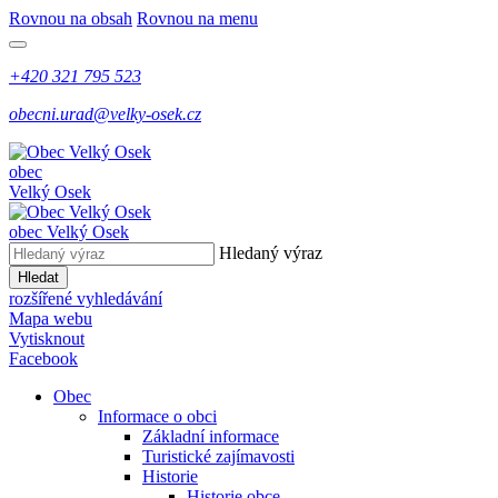
Rovnou na obsah
Rovnou na menu
+420 321 795 523
obecni.urad@velky-osek.cz
obec
Velký Osek
obec
Velký Osek
Hledaný výraz
Hledat
rozšířené vyhledávání
Mapa webu
Vytisknout
Facebook
Obec
Informace o obci
Základní informace
Turistické zajímavosti
Historie
Historie obce