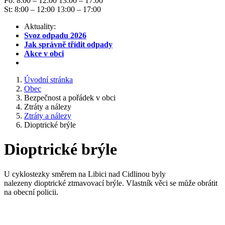
Po: 8:00 – 12:00 13:00 – 17:00
St: 8:00 – 12:00 13:00 – 17:00
Aktuality:
Svoz odpadu 2026
Jak správně třídit odpady
Akce v obci
Úvodní stránka
Obec
Bezpečnost a pořádek v obci
Ztráty a nálezy
Ztráty a nálezy
Dioptrické brýle
Dioptrické brýle
U cyklostezky směrem na Libici nad Cidlinou byly
nalezeny dioptrické ztmavovací brýle. Vlastník věci se může obrátit
na obecní policii.