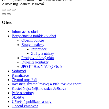
Autor:
Ing. Žaneta Ježková
Obec
Informace o obci
Bezpečnost a pořádek v obci
Obecní policie
Ztráty a nálezy
Informace
Ztráty a nálezy
Protipovodňový plán
Důležité kontakty
JPO III Hasiči Velký Osek
Vodovod
Kanalizace
Životní prostředí
Investice, územní rozvoj a Plán rozvoje sportu
Kostel Nejsvětějšího srdce Ježíšova
Péče o seniory
Školství
Užitečné publikace a rady
Obecní knihovna