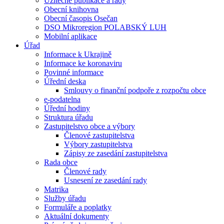
Užitečné publikace a rady
Obecní knihovna
Obecní časopis Osečan
DSO Mikroregion POLABSKÝ LUH
Mobilní aplikace
Úřad
Informace k Ukrajině
Informace ke koronaviru
Povinné informace
Úřední deska
Smlouvy o finanční podpoře z rozpočtu obce
e-podatelna
Úřední hodiny
Struktura úřadu
Zastupitelstvo obce a výbory
Členové zastupitelstva
Výbory zastupitelstva
Zápisy ze zasedání zastupitelstva
Rada obce
Členové rady
Usnesení ze zasedání rady
Matrika
Služby úřadu
Formuláře a poplatky
Aktuální dokumenty