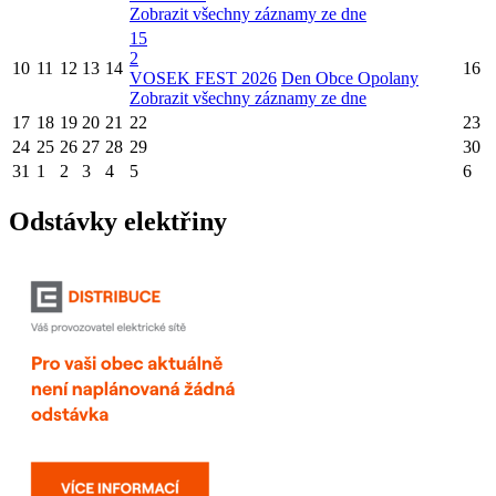
Zobrazit všechny záznamy ze dne
15
2
10
11
12
13
14
16
VOSEK FEST 2026
Den Obce Opolany
Zobrazit všechny záznamy ze dne
17
18
19
20
21
22
23
24
25
26
27
28
29
30
31
1
2
3
4
5
6
Odstávky elektřiny