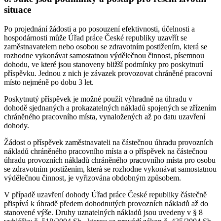
situace
Po projednání žádosti a po posouzení efektivnosti, účelnosti a
hospodárnosti může Úřad práce České republiky uzavřít se
zaměstnavatelem nebo osobou se zdravotním postižením, která se
rozhodne vykonávat samostatnou výdělečnou činnost, písemnou
dohodu, ve které jsou stanoveny bližší podmínky pro poskytnutí
příspěvku. Jednou z nich je závazek provozovat chráněné pracovní
místo nejméně po dobu 3 let.
Poskytnutý příspěvek je možné použít výhradně na úhradu v
dohodě sjednaných a prokazatelných nákladů spojených se zřízením
chráněného pracovního místa, vynaložených až po datu uzavření
dohody.
Žádost o příspěvek zaměstnavateli na částečnou úhradu provozních
nákladů chráněného pracovního místa a o příspěvek na částečnou
úhradu provozních nákladů chráněného pracovního místa pro osobu
se zdravotním postižením, která se rozhodne vykonávat samostatnou
výdělečnou činnost, je vyřizována obdobným způsobem.
V případě uzavření dohody Úřad práce České republiky částečně
přispívá k úhradě předem dohodnutých provozních nákladů až do
stanovené výše. Druhy uznatelných nákladů jsou uvedeny v § 8