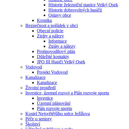
Historie železniční stanice Velký Osek
Historie dobrovolných hasičů
Oslavy obce
Kronika
Bezpečnost a pořádek v obci
Obecní policie
Ztráty a nálezy
Informace
Ztráty a nálezy
Protipovodňový plán
Důležité kontakty
JPO III Hasiči Velký Osek
Vodovod
Projekt Vodovod
Kanalizace
Kanalizace
Životní prostředí
Investice, územní rozvoj a Plán rozvoje sportu
Investice
Územní plánování
Plán rozvoje sportu
Kostel Nejsvětějšího srdce Ježíšova
Péče o seniory
Školství