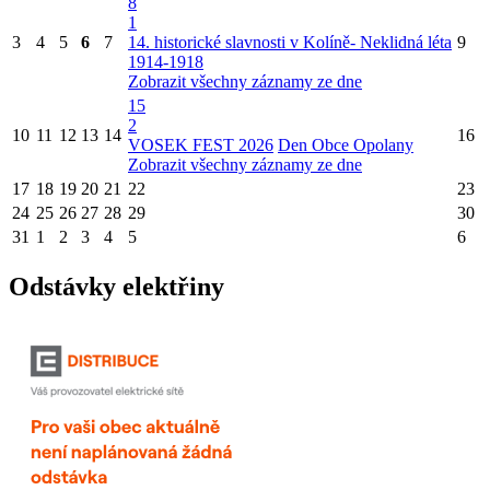
8
1
3
4
5
6
7
14. historické slavnosti v Kolíně- Neklidná léta
9
1914-1918
Zobrazit všechny záznamy ze dne
15
2
10
11
12
13
14
16
VOSEK FEST 2026
Den Obce Opolany
Zobrazit všechny záznamy ze dne
17
18
19
20
21
22
23
24
25
26
27
28
29
30
31
1
2
3
4
5
6
Odstávky elektřiny