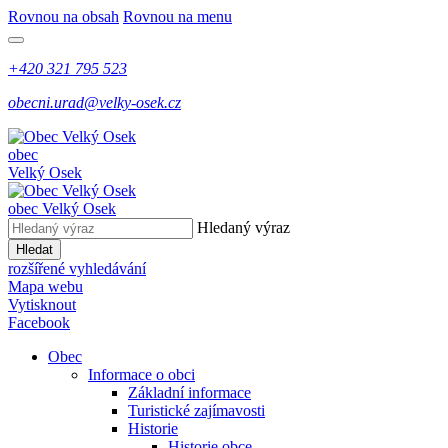
Rovnou na obsah
Rovnou na menu
+420 321 795 523
obecni.urad@velky-osek.cz
obec
Velký Osek
obec
Velký Osek
Hledaný výraz
Hledat
rozšířené vyhledávání
Mapa webu
Vytisknout
Facebook
Obec
Informace o obci
Základní informace
Turistické zajímavosti
Historie
Historie obce