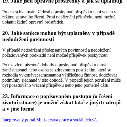
19. Jaké jsou opravné prostředky a jak se uplatňují
Proces schvalování žádosti o poskytnutí příspěvku není veden v
režimu správního řízení. Proti nepřiznání příspěvku není možné
uplatnit žádný opravný prostředek.
20. Jaké sankce mohou být uplatněny v případě
nedodržení povinností
V případě nedodržení předepsaných povinností a nedoložení
požadovaných podkladů není možné příspěvek poskytnout.
Po uzavření písemné dohody o poskytnutí příspěvku musí
zaměstnavatel nebo osoba se zdravotním postižením, která se
rozhodla vykonávat samostatnou výdělečnou činnost, dodržovat
podmínky sjednané v této dohodě. V případě jejich porušení může
být požadováno vrácení příspěvku nebo jeho poměrné části.
23. Informace o popisovaném postupu (o řešení
životní situace) je možné získat také z jiných zdrojů
a v jiné formě
Integrovaný portál Ministerstva práce a sociálních věcí