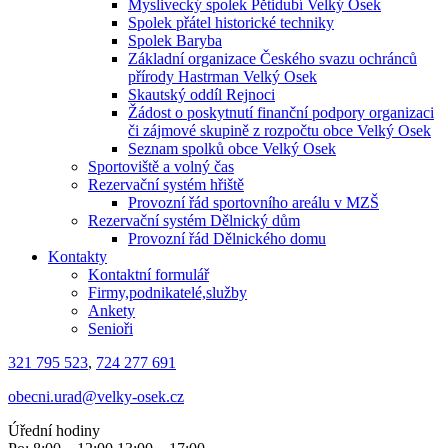
Myslivecký spolek Pětidubí Velký Osek
Spolek přátel historické techniky
Spolek Baryba
Základní organizace Českého svazu ochránců
přírody Hastrman Velký Osek
Skautský oddíl Rejnoci
Žádost o poskytnutí finanční podpory organizaci
či zájmové skupině z rozpočtu obce Velký Osek
Seznam spolků obce Velký Osek
Sportoviště a volný čas
Rezervační systém hřiště
Provozní řád sportovního areálu v MZŠ
Rezervační systém Dělnický dům
Provozní řád Dělnického domu
Kontakty
Kontaktní formulář
Firmy,podnikatelé,služby
Ankety
Senioři
321 795 523
,
724 277 691
obecni.urad@velky-osek.cz
Úřední hodiny