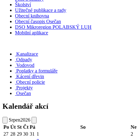
Školství
Užitečné publikace a rady
Obecní knihovna
Obecní časopis Osečan
DSO Mikroregion POLABSKÝ LUH
Mobilní aplikace
Kanalizace
Odpady
Vodovod
Poplatky a formuláře
Kácení dřevin
Obecní policie
Projekty
Osečan
Kalendář akcí
Srpen
2026
Po
Út
St
Čt
Pá
So
Ne
27
28
29
30
31
1
2