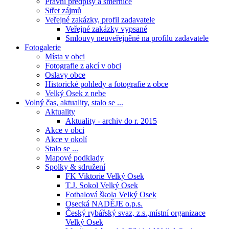
Právní předpisy a směrnice
Střet zájmů
Veřejné zakázky, profil zadavatele
Veřejné zakázky vypsané
Smlouvy neuveřejněné na profilu zadavatele
Fotogalerie
Místa v obci
Fotografie z akcí v obci
Oslavy obce
Historické pohledy a fotografie z obce
Velký Osek z nebe
Volný čas, aktuality, stalo se ...
Aktuality
Aktuality - archiv do r. 2015
Akce v obci
Akce v okolí
Stalo se ...
Mapové podklady
Spolky & sdružení
FK Viktorie Velký Osek
T.J. Sokol Velký Osek
Fotbalová škola Velký Osek
Osecká NADĚJE o.p.s.
Český rybářský svaz, z.s.,místní organizace
Velký Osek