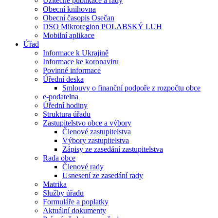
Užitečné publikace a rady
Obecní knihovna
Obecní časopis Osečan
DSO Mikroregion POLABSKÝ LUH
Mobilní aplikace
Úřad
Informace k Ukrajině
Informace ke koronaviru
Povinné informace
Úřední deska
Smlouvy o finanční podpoře z rozpočtu obce
e-podatelna
Úřední hodiny
Struktura úřadu
Zastupitelstvo obce a výbory
Členové zastupitelstva
Výbory zastupitelstva
Zápisy ze zasedání zastupitelstva
Rada obce
Členové rady
Usnesení ze zasedání rady
Matrika
Služby úřadu
Formuláře a poplatky
Aktuální dokumenty