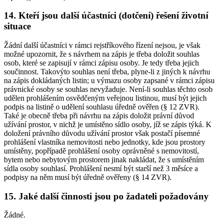
14. Kteří jsou další účastníci (dotčení) řešení životní
situace
Žádní další účastníci v rámci rejstříkového řízení nejsou, je však
možné upozornit, že s návrhem na zápis je třeba doložit souhlas
osob, které se zapisují v rámci zápisu osoby. Je tedy třeba jejich
součinnost. Takovýto souhlas není třeba, plyne-li z jiných k návrhu
na zápis dokládaných listin; u výmazu osoby zapsané v rámci zápisu
právnické osoby se souhlas nevyžaduje. Není-li souhlas těchto osob
udělen prohlášením osvědčeným veřejnou listinou, musí být jejich
podpis na listině o udělení souhlasu úředně ověřen (§ 12 ZVR).
Také je obecně třeba při návrhu na zápis doložit právní důvod
užívání prostor, v nichž je umístěno sídlo osoby, jíž se zápis týká. K
doložení právního důvodu užívání prostor však postačí písemné
prohlášení vlastníka nemovitosti nebo jednotky, kde jsou prostory
umístěny, popřípadě prohlášení osoby oprávněné s nemovitostí,
bytem nebo nebytovým prostorem jinak nakládat, že s umístěním
sídla osoby souhlasí. Prohlášení nesmí být starší než 3 měsíce a
podpisy na něm musí být úředně ověřeny (§ 14 ZVR).
15. Jaké další činnosti jsou po žadateli požadovány
Žádné.