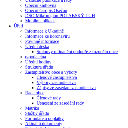
Užitečné publikace a rady
Obecní knihovna
Obecní časopis Osečan
DSO Mikroregion POLABSKÝ LUH
Mobilní aplikace
Úřad
Informace k Ukrajině
Informace ke koronaviru
Povinné informace
Úřední deska
Smlouvy o finanční podpoře z rozpočtu obce
e-podatelna
Úřední hodiny
Struktura úřadu
Zastupitelstvo obce a výbory
Členové zastupitelstva
Výbory zastupitelstva
Zápisy ze zasedání zastupitelstva
Rada obce
Členové rady
Usnesení ze zasedání rady
Matrika
Služby úřadu
Formuláře a poplatky
Aktuální dokumenty