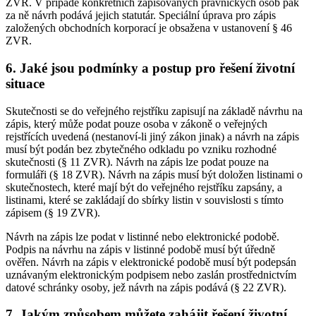
ZVR. V případě konkrétních zapisovaných právnických osob pak
za ně návrh podává jejich statutár. Speciální úprava pro zápis
založených obchodních korporací je obsažena v ustanovení § 46
ZVR.
6. Jaké jsou podmínky a postup pro řešení životní
situace
Skutečnosti se do veřejného rejstříku zapisují na základě návrhu na
zápis, který může podat pouze osoba v zákoně o veřejných
rejstřících uvedená (nestanoví-li jiný zákon jinak) a návrh na zápis
musí být podán bez zbytečného odkladu po vzniku rozhodné
skutečnosti (§ 11 ZVR). Návrh na zápis lze podat pouze na
formuláři (§ 18 ZVR). Návrh na zápis musí být doložen listinami o
skutečnostech, které mají být do veřejného rejstříku zapsány, a
listinami, které se zakládají do sbírky listin v souvislosti s tímto
zápisem (§ 19 ZVR).
Návrh na zápis lze podat v listinné nebo elektronické podobě.
Podpis na návrhu na zápis v listinné podobě musí být úředně
ověřen. Návrh na zápis v elektronické podobě musí být podepsán
uznávaným elektronickým podpisem nebo zaslán prostřednictvím
datové schránky osoby, jež návrh na zápis podává (§ 22 ZVR).
7. Jakým způsobem můžete zahájit řešení životní