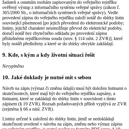
žadateli a ostatním osobám zapisovaným do veřejného rejstříku
ověřený výstup z informačního systému veřejné správy (zákon č.
365/2000 Sb., o informačních systémech veřejné správy). Vedle
provedení zápisu do veřejného rejstříku založí notář do sbírky listin
související písemnosti [po jejich převedení do elektronické podoby;
listiny, jejichž charakter neumožňuje převod do elektrické podoby,
doručí notář bez zbytečného odkladu po provedení zápisu
příslušnému rejstříkovému soudu (srov. § 114 odst. 2 ZVR)], které
byly notáři předloženy a které se do sbírky obvykle zakládají.
9. Kde, s kým a kdy životní situaci řešit
Nevyplněno
10. Jaké doklady je nutné mít s sebou
Návrh na zápis (výmaz či změnu údajů) musí být doložen listinami o
skutečnostech, které mají být do veřejného rejstříku zapsány, a
listinami, které se zakládají do sbírky listin v souvislosti s tímto
zápisem (§ 19 ZVR). Rozsah požadovaných příloh vyplývá ze ZVR
(zejména § 66 a násl. ZVR).
Listiny určené k založení do sbírky listin, jimiž se nedokládají
skutečnosti uvedené v návrhu na zápis, změnu nebo výmaz zápisu