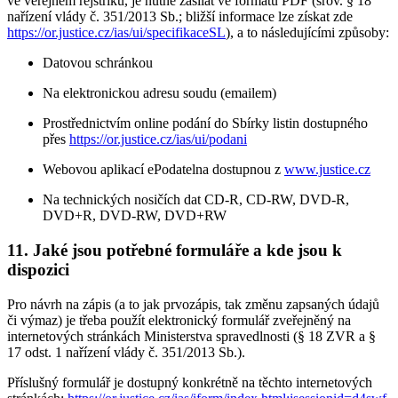
ve veřejném rejstříku, je nutné zasílat ve formátu PDF (srov. § 18
nařízení vlády č. 351/2013 Sb.; bližší informace lze získat zde
https://or.justice.cz/ias/ui/specifikaceSL
), a to následujícími způsoby:
Datovou schránkou
Na elektronickou adresu soudu (emailem)
Prostřednictvím online podání do Sbírky listin dostupného
přes
https://or.justice.cz/ias/ui/podani
Webovou aplikací ePodatelna dostupnou z
www.justice.cz
Na technických nosičích dat CD-R, CD-RW, DVD-R,
DVD+R, DVD-RW, DVD+RW
11. Jaké jsou potřebné formuláře a kde jsou k
dispozici
Pro návrh na zápis (a to jak prvozápis, tak změnu zapsaných údajů
či výmaz) je třeba použít elektronický formulář zveřejněný na
internetových stránkách Ministerstva spravedlnosti (§ 18 ZVR a §
17 odst. 1 nařízení vlády č. 351/2013 Sb.).
Příslušný formulář je dostupný konkrétně na těchto internetových