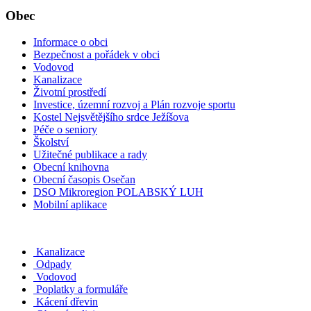
Obec
Informace o obci
Bezpečnost a pořádek v obci
Vodovod
Kanalizace
Životní prostředí
Investice, územní rozvoj a Plán rozvoje sportu
Kostel Nejsvětějšího srdce Ježíšova
Péče o seniory
Školství
Užitečné publikace a rady
Obecní knihovna
Obecní časopis Osečan
DSO Mikroregion POLABSKÝ LUH
Mobilní aplikace
Kanalizace
Odpady
Vodovod
Poplatky a formuláře
Kácení dřevin