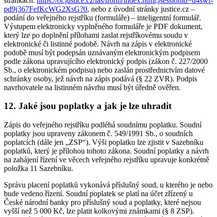
stránkách:
https://or.justice.cz/ias/iform/index.html;jsessionid=d4swf-
pd9j367FefKcWG2XsG?0
, nebo z úvodní stránky justice.cz –
podání do veřejného rejstříku (formuláře) – inteligentní formulář.
Výstupem elektronicky vyplněného formuláře je PDF dokument,
který lze po doplnění přílohami zaslat rejstříkovému soudu v
elektronické či listinné podobě. Návrh na zápis v elektronické
podobě musí být podepsán uznávaným elektronickým podpisem
podle zákona upravujícího elektronický podpis (zákon č. 227/2000
Sb., o elektronickém podpisu) nebo zaslán prostřednictvím datové
schránky osoby, jež návrh na zápis podává (§ 22 ZVR). Podpis
navrhovatele na listinném návrhu musí být úředně ověřen.
12. Jaké jsou poplatky a jak je lze uhradit
Zápis do veřejného rejstříku podléhá soudnímu poplatku. Soudní
poplatky jsou upraveny zákonem č. 549/1991 Sb., o soudních
poplatcích (dále jen „ZSP“). Výši poplatku lze zjistit v Sazebníku
poplatků, který je přílohou tohoto zákona. Soudní poplatky a návrh
na zahájení řízení ve věcech veřejného rejstříku upravuje konkrétně
položka 11 Sazebníku.
Správu placení poplatků vykonává příslušný soud, u kterého je nebo
bude vedeno řízení. Soudní poplatek se platí na účet zřízený u
České národní banky pro příslušný soud a poplatky, které nejsou
vyšší než 5 000 Kč, lze platit kolkovými známkami (§ 8 ZSP).