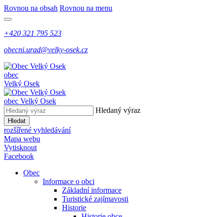
Rovnou na obsah
Rovnou na menu
+420 321 795 523
obecni.urad@velky-osek.cz
obec
Velký Osek
obec
Velký Osek
Hledaný výraz
Hledat
rozšířené vyhledávání
Mapa webu
Vytisknout
Facebook
Obec
Informace o obci
Základní informace
Turistické zajímavosti
Historie
Historie obce