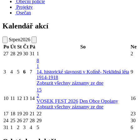
Obecní policie
Projekty
Osečan
Kalendář akcí
Srpen
2026
Po
Út
St
Čt
Pá
So
Ne
27
28
29
30
31
1
2
8
1
3
4
5
6
7
14. historické slavnosti v Kolíně- Neklidná léta
9
1914-1918
Zobrazit všechny záznamy ze dne
15
2
10
11
12
13
14
16
VOSEK FEST 2026
Den Obce Opolany
Zobrazit všechny záznamy ze dne
17
18
19
20
21
22
23
24
25
26
27
28
29
30
31
1
2
3
4
5
6