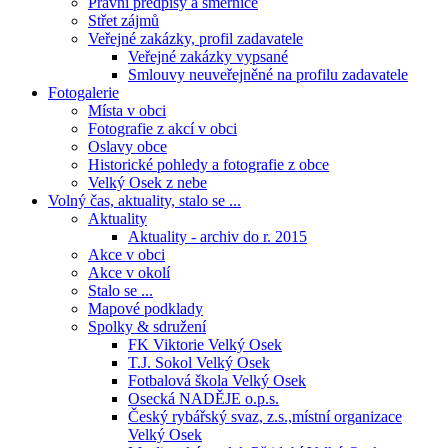
Právní předpisy a směrnice
Střet zájmů
Veřejné zakázky, profil zadavatele
Veřejné zakázky vypsané
Smlouvy neuveřejněné na profilu zadavatele
Fotogalerie
Místa v obci
Fotografie z akcí v obci
Oslavy obce
Historické pohledy a fotografie z obce
Velký Osek z nebe
Volný čas, aktuality, stalo se ...
Aktuality
Aktuality - archiv do r. 2015
Akce v obci
Akce v okolí
Stalo se ...
Mapové podklady
Spolky & sdružení
FK Viktorie Velký Osek
T.J. Sokol Velký Osek
Fotbalová škola Velký Osek
Osecká NADĚJE o.p.s.
Český rybářský svaz, z.s.,místní organizace
Velký Osek