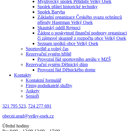
Myslivecký spolek Pětidubí Velký Osek
Spolek přátel historické techniky
Spolek Baryba
Základní organizace Českého svazu ochránců
přírody Hastrman Velký Osek
Skautský oddíl Rejnoci
Žádost o poskytnutí finanční podpory organizaci
či zájmové skupině z rozpočtu obce Velký Osek
Seznam spolků obce Velký Osek
Sportoviště a volný čas
Rezervační systém hřiště
Provozní řád sportovního areálu v MZŠ
Rezervační systém Dělnický dům
Provozní řád Dělnického domu
Kontakty
Kontaktní formulář
Firmy,podnikatelé,služby
Ankety
Senioři
321 795 523
,
724 277 691
obecni.urad@velky-osek.cz
Úřední hodiny