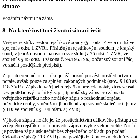
situace
Podáním návrhu na zápis.
8. Na které instituci životní situaci řešit
Veřejné rejstříky vedou rejstříkové soudy (§ 1 odst. 4 věta druhá ve
spojení s odst. 1 ZVR). Příslušným rejstříkovým soudem je krajský
soud, v jehož obvodu má osoba své sídlo (§ 75 odst. 1 ZVR, ve
spojení s § 85 odst. 3 zákona č. 99/1963 Sb., občanský soudní řád,
ve znění pozdějších předpisů).
Zápis do veřejného rejstříku je též možné provést prostřednictvím
notáře, avšak pouze za splnění zákonných podmínek (srov. § 108 až
118 ZVR). Zápis do veřejného rejstříku provede notář, který sepsal
tzv. podkladový notářský zápis, tj. notářský zápis pro zápis do
veřejného rejstříku nebo notářský zápis o rozhodnutí orgánu
právnické osoby, v němž mají podklad zapisované skutečnosti [srov.
§ 110 ve spojení s § 108 písm. a) ZVR].
Výhodou zápisu notáře je, že prostřednictvím dálkového přístupu do
veřejného rejstříku notář provede zápis obvykle velmi rychle. Notář
je povinen zápis uskutečnit bez zbytečného odkladu po podání
žádosti o zápis (§ 113 ZVR) a nejpozději do 3 pracovních dnů zaslat