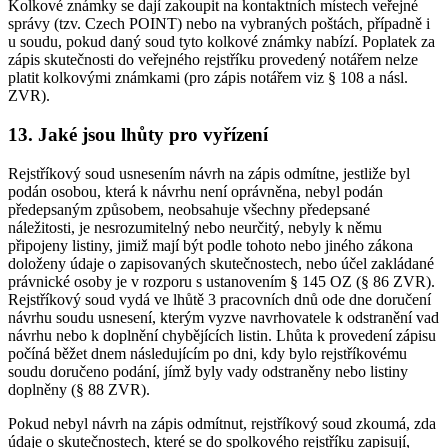
Kolkové známky se dají zakoupit na kontaktních místech veřejné
správy (tzv. Czech POINT) nebo na vybraných poštách, případně i
u soudu, pokud daný soud tyto kolkové známky nabízí. Poplatek za
zápis skutečnosti do veřejného rejstříku provedený notářem nelze
platit kolkovými známkami (pro zápis notářem viz § 108 a násl.
ZVR).
13. Jaké jsou lhůty pro vyřízení
Rejstříkový soud usnesením návrh na zápis odmítne, jestliže byl
podán osobou, která k návrhu není oprávněna, nebyl podán
předepsaným způsobem, neobsahuje všechny předepsané
náležitosti, je nesrozumitelný nebo neurčitý, nebyly k němu
připojeny listiny, jimiž mají být podle tohoto nebo jiného zákona
doloženy údaje o zapisovaných skutečnostech, nebo účel zakládané
právnické osoby je v rozporu s ustanovením § 145 OZ (§ 86 ZVR).
Rejstříkový soud vydá ve lhůtě 3 pracovních dnů ode dne doručení
návrhu soudu usnesení, kterým vyzve navrhovatele k odstranění vad
návrhu nebo k doplnění chybějících listin. Lhůta k provedení zápisu
počíná běžet dnem následujícím po dni, kdy bylo rejstříkovému
soudu doručeno podání, jímž byly vady odstraněny nebo listiny
doplněny (§ 88 ZVR).
Pokud nebyl návrh na zápis odmítnut, rejstříkový soud zkoumá, zda
údaje o skutečnostech, které se do spolkového rejstříku zapisují,