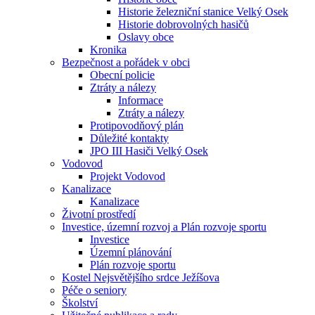
Historie železniční stanice Velký Osek
Historie dobrovolných hasičů
Oslavy obce
Kronika
Bezpečnost a pořádek v obci
Obecní policie
Ztráty a nálezy
Informace
Ztráty a nálezy
Protipovodňový plán
Důležité kontakty
JPO III Hasiči Velký Osek
Vodovod
Projekt Vodovod
Kanalizace
Kanalizace
Životní prostředí
Investice, územní rozvoj a Plán rozvoje sportu
Investice
Územní plánování
Plán rozvoje sportu
Kostel Nejsvětějšího srdce Ježíšova
Péče o seniory
Školství