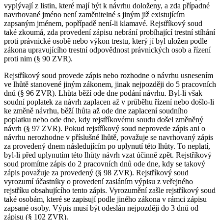
vyplývají z listin, které mají být k návrhu doloženy, a zda případné
navrhované jméno není zaměnitelné s jiným již existujícím
zapsaným jménem, popřípadě není-li klamavé. Rejstříkový soud
také zkoumá, zda provedení zápisu nebrání probíhající trestní stíhání
proti právnické osobě nebo výkon trestu, který jí byl uložen podle
zákona upravujícího trestní odpovědnost právnických osob a řízení
proti nim (§ 90 ZVR).
Rejstříkový soud provede zápis nebo rozhodne o návrhu usnesením
ve lhůtě stanovené jiným zákonem, jinak nejpozději do 5 pracovních
dnů (§ 96 ZVR). Lhůta běží ode dne podání návrhu. Byl-li však
soudní poplatek za návrh zaplacen až v průběhu řízení nebo došlo-li
ke změně návrhu, běží lhůta až ode dne zaplacení soudního
poplatku nebo ode dne, kdy rejstříkovému soudu došel změněný
návrh (§ 97 ZVR). Pokud rejstříkový soud neprovede zápis ani o
návrhu nerozhodne v příslušné lhůtě, považuje se navrhovaný zápis
za provedený dnem následujícím po uplynutí této lhůty. To neplatí,
byl-li před uplynutím této lhůty návrh vzat účinně zpět. Rejstříkový
soud promítne zápis do 2 pracovních dnů ode dne, kdy se takový
zápis považuje za provedený (§ 98 ZVR). Rejstříkový soud
vyrozumí účastníky o provedení zasláním výpisu z veřejného
rejstříku obsahujícího tento zápis. Vyrozumění zašle rejstříkový soud
také osobám, které se zapisují podle jiného zákona v rámci zápisu
zapsané osoby. Výpis musí být odeslán nejpozději do 3 dnů od
zápisu (§ 102 ZVR).