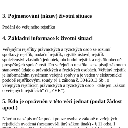
3. Pojmenování (název) životní situace
Podání do veřejného rejstříku
4. Základní informace k životní situaci
Veřejnými rejstříky právnických a fyzických osob se rozumí
spolkový rejstřík, nadační rejstřík, rejstřík ústavů, rejstřík
společenství vlastníků jednotek, obchodní rejstřík a rejstřík obecně
prospěšných společností. Do veřejného rejstříku se zapisují zákonem
stanovené údaje o právnických a fyzických osobách. Veřejný rejstřík
je informačním systémem veřejné správy a je veden v elektronické
podobě rejstříkovými soudy (§ 1 zákona č. 304/2013 Sb., o
veřejných rejstřících právnických a fyzických osob - dále jen „zákon
o veřejných rejstřících“ či „ZVR“).
5. Kdo je oprávněn v této věci jednat (podat žádost
apod.)
Návrhu na zápis může podat pouze osoba v zákoně o veřejných
rejstřících uvedená (nestanoví-li jiný zákon jinak) - § 11 odst. 1