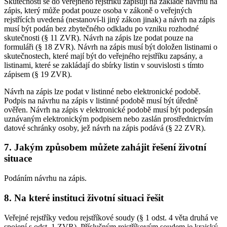
Skutečnosti se do veřejného rejstříku zapisují na základě návrhu na
zápis, který může podat pouze osoba v zákoně o veřejných
rejstřících uvedená (nestanoví-li jiný zákon jinak) a návrh na zápis
musí být podán bez zbytečného odkladu po vzniku rozhodné
skutečnosti (§ 11 ZVR). Návrh na zápis lze podat pouze na
formuláři (§ 18 ZVR). Návrh na zápis musí být doložen listinami o
skutečnostech, které mají být do veřejného rejstříku zapsány, a
listinami, které se zakládají do sbírky listin v souvislosti s tímto
zápisem (§ 19 ZVR).
Návrh na zápis lze podat v listinné nebo elektronické podobě.
Podpis na návrhu na zápis v listinné podobě musí být úředně
ověřen. Návrh na zápis v elektronické podobě musí být podepsán
uznávaným elektronickým podpisem nebo zaslán prostřednictvím
datové schránky osoby, jež návrh na zápis podává (§ 22 ZVR).
7. Jakým způsobem můžete zahájit řešení životní
situace
Podáním návrhu na zápis.
8. Na které instituci životní situaci řešit
Veřejné rejstříky vedou rejstříkové soudy (§ 1 odst. 4 věta druhá ve
spojení s odst. 1 ZVR). Příslušným rejstříkovým soudem je krajský