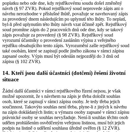
poplatku nebo ode dne, kdy rejstříkovému soudu došel změněný
návrh (§ 97 ZVR). Pokud rejstříkový soud neprovede zápis ani o
návrhu nerozhodne v příslušné lhůtě, považuje se navrhovaný zápis
za provedený dnem následujícím po uplynutí této lhůty. To neplatí,
byl-li před uplynutím této lhůty návrh vzat účinně zpět. Rejstříkový
soud promítne zápis do 2 pracovních dnů ode dne, kdy se takový
zápis považuje za provedený (§ 98 ZVR). Rejstříkový soud
vyrozumí účastníky o provedení zasláním výpisu z veřejného
rejstříku obsahujícího tento zápis. Vyrozumění zašle rejstříkový soud
také osobám, které se zapisují podle jiného zákona v rámci zápisu
zapsané osoby. Výpis musí být odeslán nejpozději do 3 dnů od
zápisu (§ 102 ZVR).
14. Kteří jsou další účastníci (dotčení) řešení životní
situace
Žádní další účastníci v rámci rejstříkového řízení nejsou, je však
možné upozornit, že s návrhem na zápis je třeba doložit souhlas
osob, které se zapisují v rámci zápisu osoby. Je tedy třeba jejich
součinnost. Takovýto souhlas není třeba, plyne-li z jiných k návrhu
na zápis dokládaných listin; u výmazu osoby zapsané v rámci zápisu
právnické osoby se souhlas nevyžaduje. Není-li souhlas těchto osob
udělen prohlášením osvědčeným veřejnou listinou, musí být jejich
podpis na listině o udělení souhlasu úředně ověřen (§ 12 ZVR).