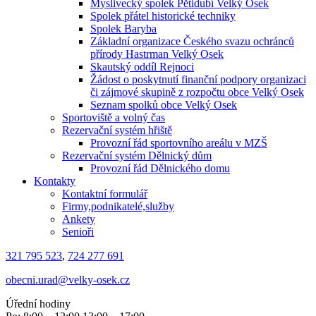
Myslivecký spolek Pětidubí Velký Osek
Spolek přátel historické techniky
Spolek Baryba
Základní organizace Českého svazu ochránců
přírody Hastrman Velký Osek
Skautský oddíl Rejnoci
Žádost o poskytnutí finanční podpory organizaci
či zájmové skupině z rozpočtu obce Velký Osek
Seznam spolků obce Velký Osek
Sportoviště a volný čas
Rezervační systém hřiště
Provozní řád sportovního areálu v MZŠ
Rezervační systém Dělnický dům
Provozní řád Dělnického domu
Kontakty
Kontaktní formulář
Firmy,podnikatelé,služby
Ankety
Senioři
321 795 523
,
724 277 691
obecni.urad@velky-osek.cz
Úřední hodiny