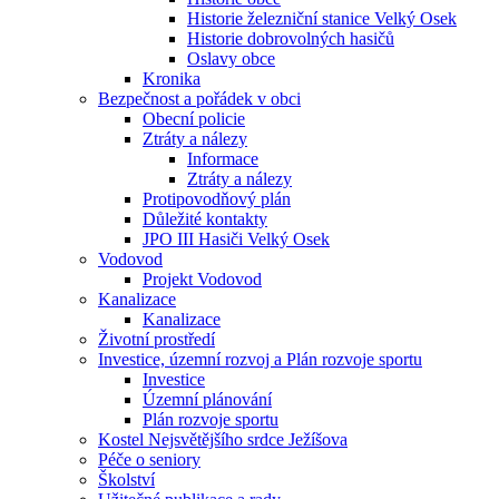
Historie železniční stanice Velký Osek
Historie dobrovolných hasičů
Oslavy obce
Kronika
Bezpečnost a pořádek v obci
Obecní policie
Ztráty a nálezy
Informace
Ztráty a nálezy
Protipovodňový plán
Důležité kontakty
JPO III Hasiči Velký Osek
Vodovod
Projekt Vodovod
Kanalizace
Kanalizace
Životní prostředí
Investice, územní rozvoj a Plán rozvoje sportu
Investice
Územní plánování
Plán rozvoje sportu
Kostel Nejsvětějšího srdce Ježíšova
Péče o seniory
Školství