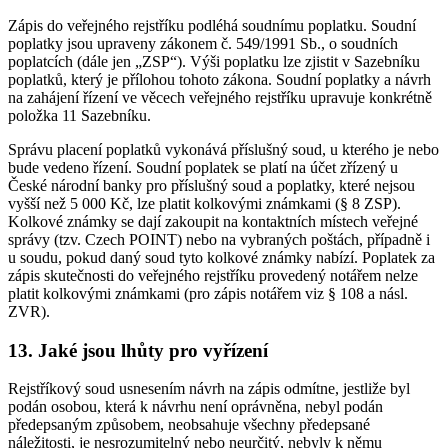
Zápis do veřejného rejstříku podléhá soudnímu poplatku. Soudní
poplatky jsou upraveny zákonem č. 549/1991 Sb., o soudních
poplatcích (dále jen „ZSP“). Výši poplatku lze zjistit v Sazebníku
poplatků, který je přílohou tohoto zákona. Soudní poplatky a návrh
na zahájení řízení ve věcech veřejného rejstříku upravuje konkrétně
položka 11 Sazebníku.
Správu placení poplatků vykonává příslušný soud, u kterého je nebo
bude vedeno řízení. Soudní poplatek se platí na účet zřízený u
České národní banky pro příslušný soud a poplatky, které nejsou
vyšší než 5 000 Kč, lze platit kolkovými známkami (§ 8 ZSP).
Kolkové známky se dají zakoupit na kontaktních místech veřejné
správy (tzv. Czech POINT) nebo na vybraných poštách, případně i
u soudu, pokud daný soud tyto kolkové známky nabízí. Poplatek za
zápis skutečnosti do veřejného rejstříku provedený notářem nelze
platit kolkovými známkami (pro zápis notářem viz § 108 a násl.
ZVR).
13. Jaké jsou lhůty pro vyřízení
Rejstříkový soud usnesením návrh na zápis odmítne, jestliže byl
podán osobou, která k návrhu není oprávněna, nebyl podán
předepsaným způsobem, neobsahuje všechny předepsané
náležitosti, je nesrozumitelný nebo neurčitý, nebyly k němu