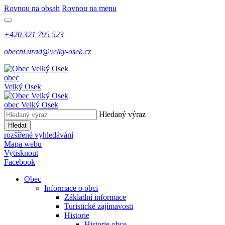
Rovnou na obsah
Rovnou na menu
+420 321 795 523
obecni.urad@velky-osek.cz
obec
Velký Osek
obec
Velký Osek
Hledaný výraz
Hledat
rozšířené vyhledávání
Mapa webu
Vytisknout
Facebook
Obec
Informace o obci
Základní informace
Turistické zajímavosti
Historie
Historie obce