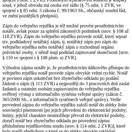
soud, v jehož obvodu má osoba své sídlo (§ 75 odst. 1 ZVR, ve
spojení s § 85 odst. 3 zákona č. 99/1963 Sb., občanský soudní řád,
ve znění pozdějších předpisů).
Zápis do veřejného rejstříku je též možné provést prostřednictvím
notáře, avšak pouze za splnění zákonných podmínek (srov. § 108 až
118 ZVR). Zápis do veřejného rejstříku provede notář, který sepsal
tzv. podkladový notářský zápis, tj. notářský zápis pro zápis do
veřejného rejstříku nebo notářský zápis o rozhodnutí orgánu
právnické osoby, v němž mají podklad zapisované skutečnosti [srov.
§ 110 ve spojení s § 108 písm. a) ZVR].
Výhodou zápisu notáře je, že prostřednictvím dálkového přístupu do
veřejného rejstříku notář provede zápis obvykle velmi rychle. Notář
je povinen zápis uskutečnit bez zbytečného odkladu po podání
žádosti o zápis (§ 113 ZVR) a nejpozději do 3 pracovních dnů zaslat
žadateli a ostatním osobám zapisovaným do veřejného rejstříku
ověřený výstup z informačního systému veřejné správy (zákon č.
365/2000 Sb., o informačních systémech veřejné správy). Vedle
provedení zápisu do veřejného rejstříku založí notář do sbírky listin
související písemnosti [po jejich převedení do elektronické podoby;
listiny, jejichž charakter neumožňuje převod do elektrické podoby,
doručí notář bez zbytečného odkladu po provedení zápisu
příslušnému rejstříkovému soudu (srov. § 114 odst. 2 ZVR)], které
byly notáři předloženy a které se do sbírky obvykle zakládají.