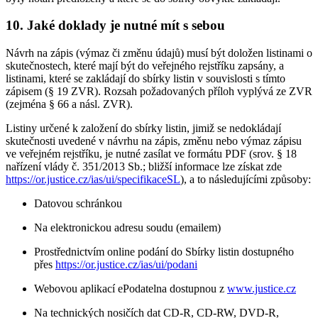
10. Jaké doklady je nutné mít s sebou
Návrh na zápis (výmaz či změnu údajů) musí být doložen listinami o
skutečnostech, které mají být do veřejného rejstříku zapsány, a
listinami, které se zakládají do sbírky listin v souvislosti s tímto
zápisem (§ 19 ZVR). Rozsah požadovaných příloh vyplývá ze ZVR
(zejména § 66 a násl. ZVR).
Listiny určené k založení do sbírky listin, jimiž se nedokládají
skutečnosti uvedené v návrhu na zápis, změnu nebo výmaz zápisu
ve veřejném rejstříku, je nutné zasílat ve formátu PDF (srov. § 18
nařízení vlády č. 351/2013 Sb.; bližší informace lze získat zde
https://or.justice.cz/ias/ui/specifikaceSL
), a to následujícími způsoby:
Datovou schránkou
Na elektronickou adresu soudu (emailem)
Prostřednictvím online podání do Sbírky listin dostupného
přes
https://or.justice.cz/ias/ui/podani
Webovou aplikací ePodatelna dostupnou z
www.justice.cz
Na technických nosičích dat CD-R, CD-RW, DVD-R,