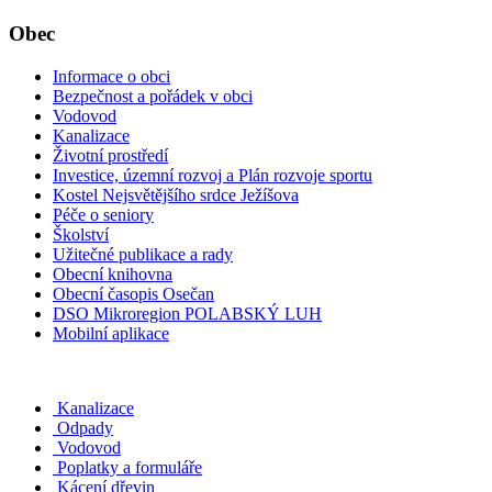
Obec
Informace o obci
Bezpečnost a pořádek v obci
Vodovod
Kanalizace
Životní prostředí
Investice, územní rozvoj a Plán rozvoje sportu
Kostel Nejsvětějšího srdce Ježíšova
Péče o seniory
Školství
Užitečné publikace a rady
Obecní knihovna
Obecní časopis Osečan
DSO Mikroregion POLABSKÝ LUH
Mobilní aplikace
Kanalizace
Odpady
Vodovod
Poplatky a formuláře
Kácení dřevin