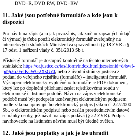
DVD+R, DVD-RW, DVD+RW
11. Jaké jsou potřebné formuláře a kde jsou k
dispozici
Pro návrh na zápis (a to jak prvozápis, tak změnu zapsaných údajů
či výmaz) je třeba použít elektronický formulář zveřejněný na
internetových stránkách Ministerstva spravedlnosti (§ 18 ZVR a §
17 odst. 1 nařízení vlády č. 351/2013 Sb.).
Příslušný formulář je dostupný konkrétně na těchto internetových
stránkách:
https://or.justice.cz/ias/iform/index.html;jsessionid=d4swf-
pd9j367FefKcWG2XsG?0
, nebo z úvodní stránky justice.cz –
podání do veřejného rejstříku (formuláře) – inteligentní formulář.
Výstupem elektronicky vyplněného formuláře je PDF dokument,
který lze po doplnění přílohami zaslat rejstříkovému soudu v
elektronické či listinné podobě. Návrh na zápis v elektronické
podobě musí být podepsán uznávaným elektronickým podpisem
podle zákona upravujícího elektronický podpis (zákon č. 227/2000
Sb., o elektronickém podpisu) nebo zaslán prostřednictvím datové
schránky osoby, jež návrh na zápis podává (§ 22 ZVR). Podpis
navrhovatele na listinném návrhu musí být úředně ověřen.
12. Jaké jsou poplatky a jak je lze uhradit