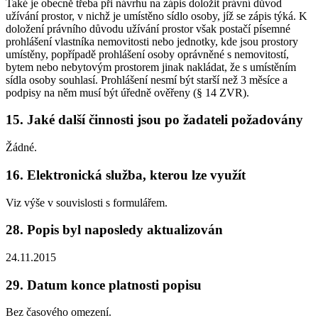
Také je obecně třeba při návrhu na zápis doložit právní důvod
užívání prostor, v nichž je umístěno sídlo osoby, jíž se zápis týká. K
doložení právního důvodu užívání prostor však postačí písemné
prohlášení vlastníka nemovitosti nebo jednotky, kde jsou prostory
umístěny, popřípadě prohlášení osoby oprávněné s nemovitostí,
bytem nebo nebytovým prostorem jinak nakládat, že s umístěním
sídla osoby souhlasí. Prohlášení nesmí být starší než 3 měsíce a
podpisy na něm musí být úředně ověřeny (§ 14 ZVR).
15. Jaké další činnosti jsou po žadateli požadovány
Žádné.
16. Elektronická služba, kterou lze využít
Viz výše v souvislosti s formulářem.
28. Popis byl naposledy aktualizován
24.11.2015
29. Datum konce platnosti popisu
Bez časového omezení.