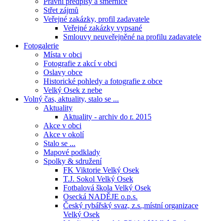
Právní předpisy a směrnice
Střet zájmů
Veřejné zakázky, profil zadavatele
Veřejné zakázky vypsané
Smlouvy neuveřejněné na profilu zadavatele
Fotogalerie
Místa v obci
Fotografie z akcí v obci
Oslavy obce
Historické pohledy a fotografie z obce
Velký Osek z nebe
Volný čas, aktuality, stalo se ...
Aktuality
Aktuality - archiv do r. 2015
Akce v obci
Akce v okolí
Stalo se ...
Mapové podklady
Spolky & sdružení
FK Viktorie Velký Osek
T.J. Sokol Velký Osek
Fotbalová škola Velký Osek
Osecká NADĚJE o.p.s.
Český rybářský svaz, z.s.,místní organizace
Velký Osek