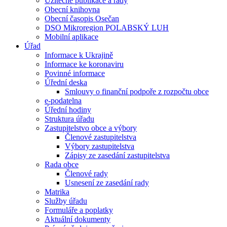
Užitečné publikace a rady
Obecní knihovna
Obecní časopis Osečan
DSO Mikroregion POLABSKÝ LUH
Mobilní aplikace
Úřad
Informace k Ukrajině
Informace ke koronaviru
Povinné informace
Úřední deska
Smlouvy o finanční podpoře z rozpočtu obce
e-podatelna
Úřední hodiny
Struktura úřadu
Zastupitelstvo obce a výbory
Členové zastupitelstva
Výbory zastupitelstva
Zápisy ze zasedání zastupitelstva
Rada obce
Členové rady
Usnesení ze zasedání rady
Matrika
Služby úřadu
Formuláře a poplatky
Aktuální dokumenty