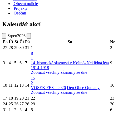
Obecní policie
Projekty
Osečan
Kalendář akcí
Srpen
2026
Po
Út
St
Čt
Pá
So
Ne
27
28
29
30
31
1
2
8
1
3
4
5
6
7
14. historické slavnosti v Kolíně- Neklidná léta
9
1914-1918
Zobrazit všechny záznamy ze dne
15
2
10
11
12
13
14
16
VOSEK FEST 2026
Den Obce Opolany
Zobrazit všechny záznamy ze dne
17
18
19
20
21
22
23
24
25
26
27
28
29
30
31
1
2
3
4
5
6