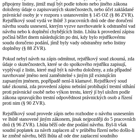
připojeny listiny, jimiž mají být podle tohoto nebo jiného zákona
doloženy údaje o zapisovaných skutečnostech, nebo účel zakládané
právnické osoby je v rozporu s ustanovením § 145 OZ (§ 86 ZVR).
Rejstříkový soud vydá ve lhůtě 3 pracovních dnů ode dne doručení
návrhu soudu usnesení, kterým vyzve navrhovatele k odstranění vad
návrhu nebo k doplnění chybějících listin. Lhůta k provedení zápisu
počíná běžet dnem následujícím po dni, kdy bylo rejstříkovému
soudu doručeno podání, jímž byly vady odstraněny nebo listiny
doplněny (§ 88 ZVR).
Pokud nebyl návrh na zápis odmítnut, rejstříkový soud zkoumá, zda
údaje o skutečnostech, které se do spolkového rejstříku zapisují,
vyplývají z listin, které mají být k návrhu doloženy, a zda případné
navrhované jméno není zaměnitelné s jiným již existujícím
zapsaným jménem, popřípadě není-li klamavé. Rejstříkový soud
také zkoumá, zda provedení zápisu nebrání probíhající trestní stíhání
proti právnické osobě nebo výkon trestu, který jí byl uložen podle
zákona upravujícího trestní odpovědnost právnických osob a řízení
proti nim (§ 90 ZVR).
Rejstříkový soud provede zápis nebo rozhodne o návrhu usnesením
ve lhůtě stanovené jiným zákonem, jinak nejpozději do 5 pracovních
dnů (§ 96 ZVR). Lhůta běží ode dne podání návrhu. Byl-li však
soudní poplatek za návrh zaplacen až v průběhu řízení nebo došlo-li
ke změně návrhu, běží lhůta až ode dne zaplacení soudního