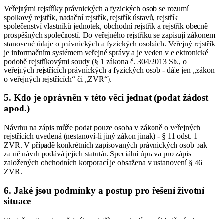
Veřejnými rejstříky právnických a fyzických osob se rozumí
spolkový rejstřík, nadační rejstřík, rejstřík ústavů, rejstřík
společenství vlastníků jednotek, obchodní rejstřík a rejstřík obecně
prospěšných společností. Do veřejného rejstříku se zapisují zákonem
stanovené údaje o právnických a fyzických osobách. Veřejný rejstřík
je informačním systémem veřejné správy a je veden v elektronické
podobě rejstříkovými soudy (§ 1 zákona č. 304/2013 Sb., o
veřejných rejstřících právnických a fyzických osob - dále jen „zákon
o veřejných rejstřících“ či „ZVR“).
5. Kdo je oprávněn v této věci jednat (podat žádost
apod.)
Návrhu na zápis může podat pouze osoba v zákoně o veřejných
rejstřících uvedená (nestanoví-li jiný zákon jinak) - § 11 odst. 1
ZVR. V případě konkrétních zapisovaných právnických osob pak
za ně návrh podává jejich statutár. Speciální úprava pro zápis
založených obchodních korporací je obsažena v ustanovení § 46
ZVR.
6. Jaké jsou podmínky a postup pro řešení životní
situace